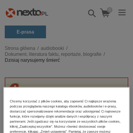
0
Pokaż/schowaj
wyszukiwarkę
E-prasa
Kategorie
Strona główna
audiobooki
Dokument, literatura faktu, reportaże, biografie
Zobacz wszystkie E-prasa
Dzisiaj narysujemy śmierć
budownictwo, aranżacja wnętrz
biznesowe, branżowe, gospodarka
darmowe wydania
Przepraszamy, ale produkt „Dzisiaj
dzienniki
narysujemy śmierć” nie jest dostępny.
Chcemy korzystać z plików cookies, aby zapewnić Ci najlepsze wrażenia
edukacja
podczas przeglądania naszego katalogu ebooków, audiobooków i e-prasy,
dostarczać spersonalizowane rekomendacje oraz udostępniać Ci najnowsze
High-contrast mode
hobby, sport, rozrywka
funkcje, które rozwijamy dzięki analizie danych i współpracy z naszymi
partnerami. Jeśli zgadzasz się na korzystanie ze wszystkich plików cookies,
komputery, internet, technologie, informatyka
kliknij „Zaakceptuj wszystkie”. Możesz również dostosować swoje
Polecane
preferencje, klikając „Zmień ustawienia”. Pamiętaj, że zawsze możesz