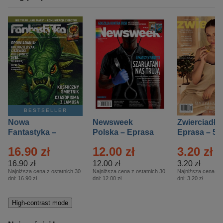
BESTSELLER
Nowa
Newsweek
Zwierciadło
Fantastyka –
Polska – Eprasa
Eprasa – 5/
Eprasa – 5/2026
– 13/2026
16.90 zł
12.00 zł
3.20 zł
16.90 zł
12.00 zł
3.20 zł
Najniższa cena z ostatnich 30
Najniższa cena z ostatnich 30
Najniższa cena z o
dni:
16.90 zł
dni:
12.00 zł
dni:
3.20 zł
High-contrast mode