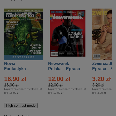
BESTSELLER
Nowa
Newsweek
Zwierciadło
Fantastyka –
Polska – Eprasa
Eprasa – 5/
Eprasa – 5/2026
– 13/2026
16.90 zł
12.00 zł
3.20 zł
16.90 zł
12.00 zł
3.20 zł
Najniższa cena z ostatnich 30
Najniższa cena z ostatnich 30
Najniższa cena z o
dni:
16.90 zł
dni:
12.00 zł
dni:
3.20 zł
High-contrast mode