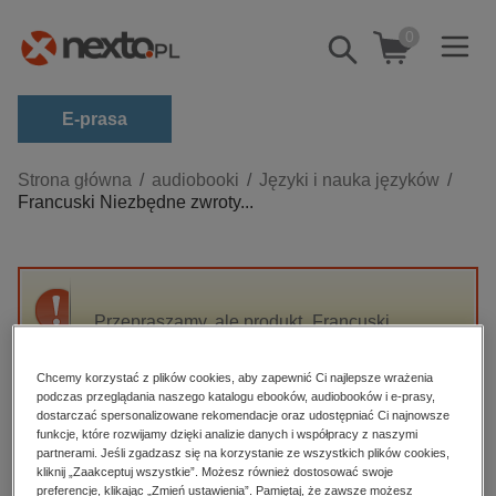
0
Pokaż/schowaj
wyszukiwarkę
E-prasa
Kategorie
Strona główna
audiobooki
Języki i nauka języków
Francuski Niezbędne zwroty...
Zobacz wszystkie E-prasa
budownictwo, aranżacja wnętrz
biznesowe, branżowe, gospodarka
Przepraszamy, ale produkt „Francuski
darmowe wydania
Niezbędne zwroty i wyrażenia” nie jest
dzienniki
dostępny.
Chcemy korzystać z plików cookies, aby zapewnić Ci najlepsze wrażenia
edukacja
podczas przeglądania naszego katalogu ebooków, audiobooków i e-prasy,
dostarczać spersonalizowane rekomendacje oraz udostępniać Ci najnowsze
High-contrast mode
hobby, sport, rozrywka
funkcje, które rozwijamy dzięki analizie danych i współpracy z naszymi
partnerami. Jeśli zgadzasz się na korzystanie ze wszystkich plików cookies,
komputery, internet, technologie, informatyka
kliknij „Zaakceptuj wszystkie”. Możesz również dostosować swoje
Polecane
preferencje, klikając „Zmień ustawienia”. Pamiętaj, że zawsze możesz