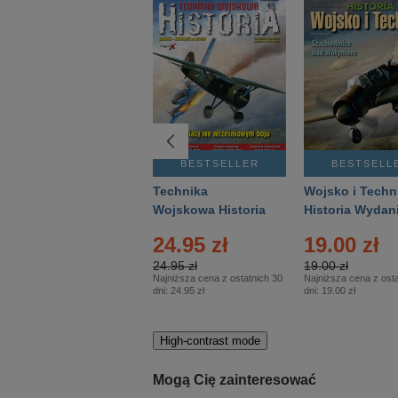
BESTSELLER
BESTSELLER
BESTSELL
Gość Niedzielny -
Technika
Wojsko i Techn
Warszawski –
Wojskowa Historia
Historia Wydan
Eprasa – 14/2026
– Eprasa – 2/2026
Specjalne – Ep
24.95 zł
19.00 zł
– 2/2026
24.95 zł
19.00 zł
Najniższa cena z ostatnich 30
Najniższa cena z osta
dni:
24.95 zł
dni:
19.00 zł
High-contrast mode
Mogą Cię zainteresować