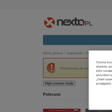
Kategorie
Strona główna
audiobooki
Dokument, literatur
budownictwo, aranżacja wnętrz
Chcemy korzy
ebooków, aud
biznesowe, branżowe, gospodarka
Przepraszamy, ale produkt „Harib” nie jest
które rozwij
darmowe wydania
wszystkich p
dzienniki
„Zmień ustaw
High-contrast mode
przeglądarki.
edukacja
hobby, sport, rozrywka
Polecane
komputery, internet, technologie,
informatyka
kobiece, lifestyle, kultura