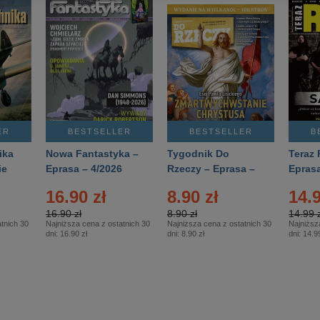
ER
BESTSELLER
BESTSELLER
B
ika
Nowa Fantastyka –
Tygodnik Do
Teraz 
ie
Eprasa – 4/2026
Rzeczy – Eprasa –
Eprasa
rasa
14/2026
16.90 zł
8.90 zł
14.9
16.90 zł
8.90 zł
14.99 z
tnich 30
Najniższa cena z ostatnich 30
Najniższa cena z ostatnich 30
Najniższ
dni:
16.90 zł
dni:
8.90 zł
dni:
14.99