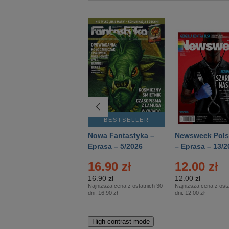
BESTSELLER
BESTSELLER
Deutsch Aktuell –
Nowa Fantastyka –
Newsweek Pols
Eprasa – 2/2026
Eprasa – 5/2026
– Eprasa – 13/2
16.90 zł
12.00 zł
16.90 zł
12.00 zł
Najniższa cena z ostatnich 30
Najniższa cena z osta
dni:
16.90 zł
dni:
12.00 zł
High-contrast mode