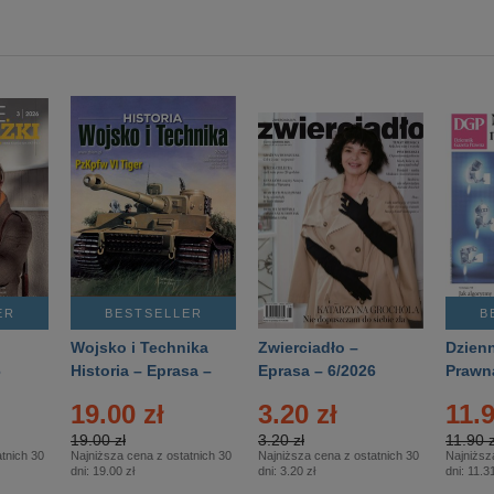
ER
BESTSELLER
B
Wojsko i Technika
Zwierciadło –
Dzienn
6
Historia – Eprasa –
Eprasa – 6/2026
Prawn
2/2026
74/20
19.00 zł
3.20 zł
11.9
19.00 zł
3.20 zł
11.90 z
tnich 30
Najniższa cena z ostatnich 30
Najniższa cena z ostatnich 30
Najniższ
dni:
19.00 zł
dni:
3.20 zł
dni:
11.31