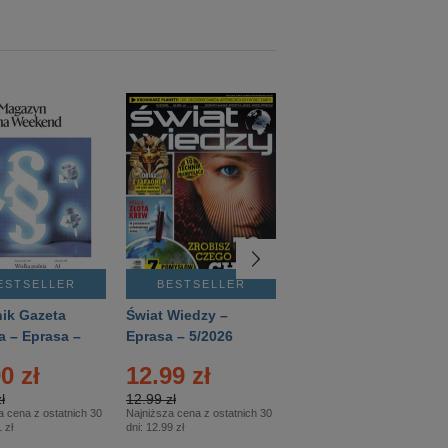
ESTSELLER
BESTSELLER
BESTSELLER
ik Gazeta
Świat Wiedzy –
T3 – Eprasa –
a – Eprasa –
Eprasa – 5/2026
4/2026
26
0 zł
12.99 zł
9.50 zł
ł
12.99 zł
9.50 zł
a cena z ostatnich 30
Najniższa cena z ostatnich 30
Najniższa cena z ostatnich 30
 zł
dni:
12.99 zł
dni:
11.90 zł