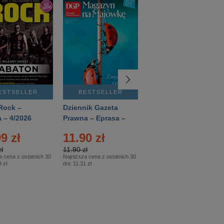
ESTSELLER
BESTSELLER
BESTSELLER
Rock –
Dziennik Gazeta
Świat Wiedzy
 – 4/2026
Prawna – Eprasa –
Historia – Eprasa –
83/2026
2/2026
9 zł
11.90 zł
13.99 zł
ł
11.90 zł
13.99 zł
a cena z ostatnich 30
Najniższa cena z ostatnich 30
Najniższa cena z ostatnich 30
 zł
dni:
11.31 zł
dni:
13.99 zł