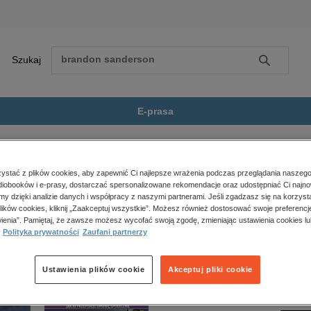
Szukaj
Szukaj
E-prasa
a faktu, reportaże, biografie
Harib
Zobacz wszystkie E-prasa
polityka, społeczno-informacyjne
stać z plików cookies, aby zapewnić Ci najlepsze wrażenia podczas przeglądania naszego
iobooków i e-prasy, dostarczać spersonalizowane rekomendacje oraz udostępniać Ci najno
psychologiczne
 dostępny.
amy dzięki analizie danych i współpracy z naszymi partnerami. Jeśli zgadzasz się na korzyst
inne
lików cookies, kliknij „Zaakceptuj wszystkie”. Możesz również dostosować swoje preferencje
popularno-naukowe
ienia”. Pamiętaj, że zawsze możesz wycofać swoją zgodę, zmieniając ustawienia cookies lu
Polityka prywatności
Zaufani partnerzy
historia
zdrowie
religie
Ustawienia plików cookie
Akceptuj pliki cookie