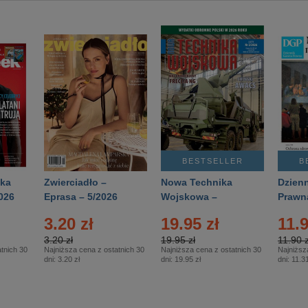
BESTSELLER
B
ka
Zwierciadło –
Nowa Technika
Dzienn
026
Eprasa – 5/2026
Wojskowa –
Prawn
Eprasa – 2/2026
65/20
3.20 zł
19.95 zł
11.9
3.20 zł
19.95 zł
11.90 z
tnich 30
Najniższa cena z ostatnich 30
Najniższa cena z ostatnich 30
Najniższ
dni:
3.20 zł
dni:
19.95 zł
dni:
11.31