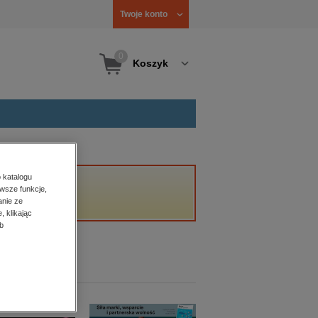
Twoje konto
0
Koszyk
 katalogu
wsze funkcje,
anie ze
, klikając
b