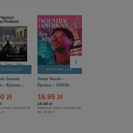
ESTSELLER
BESTSELLER
BESTSELLER
ik Gazeta
Świat Nauki –
Mówią Wieki –
a – Eprasa –
Eprasa – 4/2026
Eprasa – 3/2026
26
0 zł
16.99 zł
12.50 zł
ł
16.99 zł
12.50 zł
a cena z ostatnich 30
Najniższa cena z ostatnich 30
Najniższa cena z ostatnich 30
 zł
dni:
16.99 zł
dni:
12.50 zł