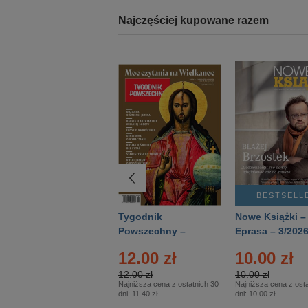
Najczęściej kupowane razem
BESTSELLER
BESTSELL
Technika
Tygodnik
Nowe Książki –
Wojskowa Historia
Powszechny –
Eprasa – 3/202
- Numer specjalny
Eprasa – 14/2026
12.00 zł
10.00 zł
– Eprasa – 2/2026
12.00 zł
10.00 zł
Najniższa cena z ostatnich 30
Najniższa cena z osta
dni:
11.40 zł
dni:
10.00 zł