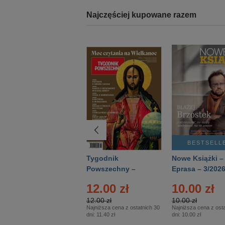
Najczęściej kupowane razem
BESTSELLER
BESTSELL
Technika
Tygodnik
Nowe Książki –
Wojskowa Historia
Powszechny –
Eprasa – 3/202
- Numer specjalny
Eprasa – 14/2026
12.00 zł
10.00 zł
– Eprasa – 2/2026
12.00 zł
10.00 zł
Najniższa cena z ostatnich 30
Najniższa cena z osta
dni:
11.40 zł
dni:
10.00 zł