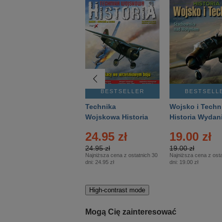
BESTSELLER
BESTSELLER
BESTSELL
Gość Niedzielny -
Technika
Wojsko i Techn
Warszawski –
Wojskowa Historia
Historia Wydan
Eprasa – 14/2026
– Eprasa – 2/2026
Specjalne – Ep
24.95 zł
19.00 zł
– 2/2026
24.95 zł
19.00 zł
Najniższa cena z ostatnich 30
Najniższa cena z osta
dni:
24.95 zł
dni:
19.00 zł
High-contrast mode
Mogą Cię zainteresować