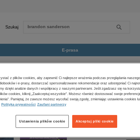
Szukaj
Szukaj
E-prasa
toria pewnej rozwiązło...
Zobacz wszystkie E-prasa
polityka, społeczno-informacyjne
stać z plików cookies, aby zapewnić Ci najlepsze wrażenia podczas przeglądania naszego
iobooków i e-prasy, dostarczać spersonalizowane rekomendacje oraz udostępniać Ci najno
psychologiczne
 rozwiązłości” nie jest dostępny.
amy dzięki analizie danych i współpracy z naszymi partnerami. Jeśli zgadzasz się na korzyst
inne
lików cookies, kliknij „Zaakceptuj wszystkie”. Możesz również dostosować swoje preferencje
popularno-naukowe
ienia”. Pamiętaj, że zawsze możesz wycofać swoją zgodę, zmieniając ustawienia cookies lu
Polityka prywatności
Zaufani partnerzy
historia
zdrowie
religie
Ustawienia plików cookie
Akceptuj pliki cookie