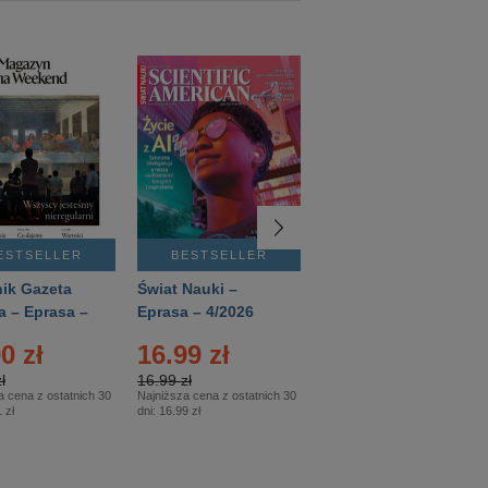
ESTSELLER
BESTSELLER
BESTSELLER
ik Gazeta
Świat Nauki –
Mówią Wieki –
a – Eprasa –
Eprasa – 4/2026
Eprasa – 3/2026
26
0 zł
16.99 zł
12.50 zł
ł
16.99 zł
12.50 zł
a cena z ostatnich 30
Najniższa cena z ostatnich 30
Najniższa cena z ostatnich 30
 zł
dni:
16.99 zł
dni:
12.50 zł