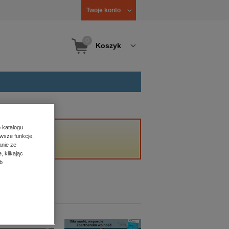
Twoje konto
0
Koszyk
 katalogu
wsze funkcje,
anie ze
, klikając
b