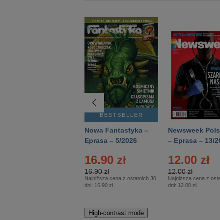
BESTSELLER
BESTSELLER
Deutsch Aktuell –
Nowa Fantastyka –
Newsweek Pols
Eprasa – 2/2026
Eprasa – 5/2026
– Eprasa – 13/2
16.90 zł
12.00 zł
16.90 zł
12.00 zł
Najniższa cena z ostatnich 30
Najniższa cena z osta
dni:
16.90 zł
dni:
12.00 zł
High-contrast mode