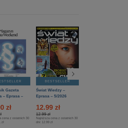
ESTSELLER
BESTSELLER
BESTSELLER
ik Gazeta
Świat Wiedzy –
T3 – Eprasa –
a – Eprasa –
Eprasa – 5/2026
4/2026
26
0 zł
12.99 zł
9.50 zł
ł
12.99 zł
9.50 zł
a cena z ostatnich 30
Najniższa cena z ostatnich 30
Najniższa cena z ostatnich 30
 zł
dni:
12.99 zł
dni:
11.90 zł