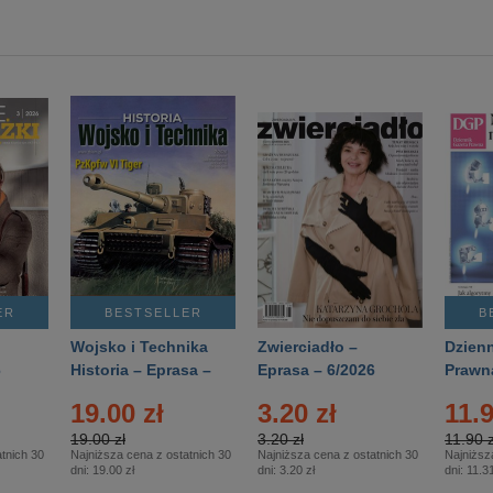
ER
BESTSELLER
B
Wojsko i Technika
Zwierciadło –
Dzienn
6
Historia – Eprasa –
Eprasa – 6/2026
Prawn
2/2026
74/20
19.00 zł
3.20 zł
11.9
19.00 zł
3.20 zł
11.90 z
tnich 30
Najniższa cena z ostatnich 30
Najniższa cena z ostatnich 30
Najniższ
dni:
19.00 zł
dni:
3.20 zł
dni:
11.31