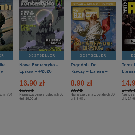
ER
BESTSELLER
BESTSELLER
B
ika
Nowa Fantastyka –
Tygodnik Do
Teraz 
ie
Eprasa – 4/2026
Rzeczy – Eprasa –
Eprasa
rasa
14/2026
16.90 zł
8.90 zł
14.9
16.90 zł
8.90 zł
14.99 z
tnich 30
Najniższa cena z ostatnich 30
Najniższa cena z ostatnich 30
Najniższ
dni:
16.90 zł
dni:
8.90 zł
dni:
14.99