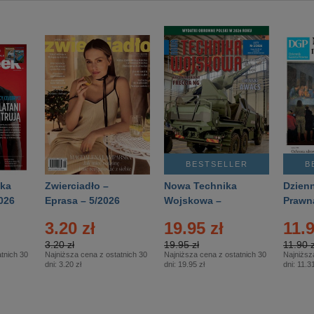
BESTSELLER
B
ka
Zwierciadło –
Nowa Technika
Dzienn
026
Eprasa – 5/2026
Wojskowa –
Prawn
Eprasa – 2/2026
65/20
3.20 zł
19.95 zł
11.9
3.20 zł
19.95 zł
11.90 z
tnich 30
Najniższa cena z ostatnich 30
Najniższa cena z ostatnich 30
Najniższ
dni:
3.20 zł
dni:
19.95 zł
dni:
11.31