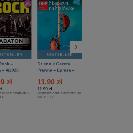
ESTSELLER
BESTSELLER
BESTSELLER
Rock –
Dziennik Gazeta
Świat Wiedzy
 – 4/2026
Prawna – Eprasa –
Historia – Eprasa –
83/2026
2/2026
9 zł
11.90 zł
13.99 zł
ł
11.90 zł
13.99 zł
a cena z ostatnich 30
Najniższa cena z ostatnich 30
Najniższa cena z ostatnich 30
 zł
dni:
11.31 zł
dni:
13.99 zł