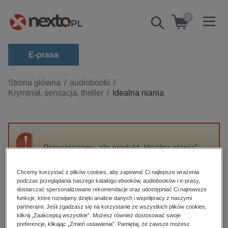
0
Pokaż/schowaj
wyszukiwarkę
E-prasa
Kategorie
Strona główna
audiobooki
Kryminał, sensacja, thriller
Idealna niania
Zobacz wszystkie E-prasa
budownictwo, aranżacja wnętrz
biznesowe, branżowe, gospodarka
Przepraszamy, ale produkt „Idealna niania”
darmowe wydania
nie jest dostępny.
dzienniki
Chcemy korzystać z plików cookies, aby zapewnić Ci najlepsze wrażenia
podczas przeglądania naszego katalogu ebooków, audiobooków i e-prasy,
edukacja
High-contrast mode
dostarczać spersonalizowane rekomendacje oraz udostępniać Ci najnowsze
hobby, sport, rozrywka
funkcje, które rozwijamy dzięki analizie danych i współpracy z naszymi
partnerami. Jeśli zgadzasz się na korzystanie ze wszystkich plików cookies,
Polecane
komputery, internet, technologie, informatyka
kliknij „Zaakceptuj wszystkie”. Możesz również dostosować swoje
preferencje, klikając „Zmień ustawienia”. Pamiętaj, że zawsze możesz