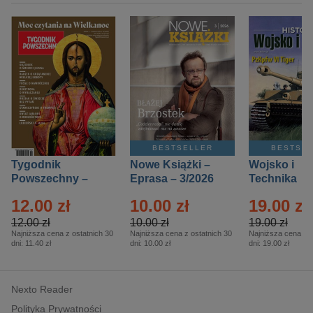
BESTSELLER
BESTSE
Tygodnik
Nowe Książki –
Wojsko i
Powszechny –
Eprasa – 3/2026
Technika
Eprasa – 14/2026
Historia – E
12.00 zł
10.00 zł
19.00 zł
– 2/2026
12.00 zł
10.00 zł
19.00 zł
Najniższa cena z ostatnich 30
Najniższa cena z ostatnich 30
Najniższa cena z o
dni:
11.40 zł
dni:
10.00 zł
dni:
19.00 zł
Nexto Reader
Polityka Prywatności