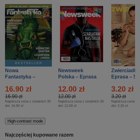
BESTSELLER
Nowa
Newsweek
Zwierciadło
Fantastyka –
Polska – Eprasa
Eprasa – 5/
Eprasa – 5/2026
– 13/2026
16.90 zł
12.00 zł
3.20 zł
16.90 zł
12.00 zł
3.20 zł
Najniższa cena z ostatnich 30
Najniższa cena z ostatnich 30
Najniższa cena z o
dni:
16.90 zł
dni:
12.00 zł
dni:
3.20 zł
High-contrast mode
Najczęściej kupowane razem