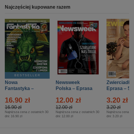
Najczęściej kupowane razem
BESTSELLER
Nowa
Newsweek
Zwierciadło
Fantastyka –
Polska – Eprasa
Eprasa – 5/
Eprasa – 5/2026
– 13/2026
16.90 zł
12.00 zł
3.20 zł
16.90 zł
12.00 zł
3.20 zł
Najniższa cena z ostatnich 30
Najniższa cena z ostatnich 30
Najniższa cena z o
dni:
16.90 zł
dni:
12.00 zł
dni:
3.20 zł