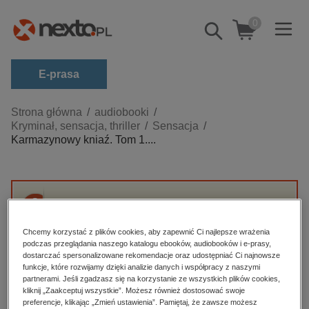
0
Pokaż/schowaj
wyszukiwarkę
E-prasa
Kategorie
Strona główna
audiobooki
Kryminał, sensacja, thriller
Sensacja
Zobacz wszystkie E-prasa
Karmazynowy kniaź. Tom 1....
budownictwo, aranżacja wnętrz
biznesowe, branżowe, gospodarka
darmowe wydania
Przepraszamy, ale produkt „Karmazynowy
dzienniki
kniaź. Tom 1. Za wolność naszą i waszą” nie
Chcemy korzystać z plików cookies, aby zapewnić Ci najlepsze wrażenia
jest dostępny.
podczas przeglądania naszego katalogu ebooków, audiobooków i e-prasy,
edukacja
dostarczać spersonalizowane rekomendacje oraz udostępniać Ci najnowsze
hobby, sport, rozrywka
funkcje, które rozwijamy dzięki analizie danych i współpracy z naszymi
partnerami. Jeśli zgadzasz się na korzystanie ze wszystkich plików cookies,
High-contrast mode
komputery, internet, technologie, informatyka
kliknij „Zaakceptuj wszystkie”. Możesz również dostosować swoje
preferencje, klikając „Zmień ustawienia”. Pamiętaj, że zawsze możesz