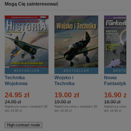
Mogą Cię zainteresować
BESTSELLER
BESTSELLER
BESTSE
Technika
Wojsko i
Nowa
Wojskowa
Technika
Fantastyka 
Historia – Eprasa
Historia Wydanie
Eprasa – 4/
24.95 zł
19.00 zł
16.90 zł
– 2/2026
Specjalne –
Eprasa – 2/2026
24.95 zł
19.00 zł
16.90 zł
Najniższa cena z ostatnich 30
Najniższa cena z ostatnich 30
Najniższa cena z o
dni:
24.95 zł
dni:
19.00 zł
dni:
16.90 zł
High-contrast mode