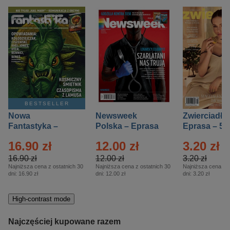
BESTSELLER
Nowa
Newsweek
Zwierciadło
Fantastyka –
Polska – Eprasa
Eprasa – 5/
Eprasa – 5/2026
– 13/2026
16.90 zł
12.00 zł
3.20 zł
16.90 zł
12.00 zł
3.20 zł
Najniższa cena z ostatnich 30
Najniższa cena z ostatnich 30
Najniższa cena z o
dni:
16.90 zł
dni:
12.00 zł
dni:
3.20 zł
High-contrast mode
Najczęściej kupowane razem