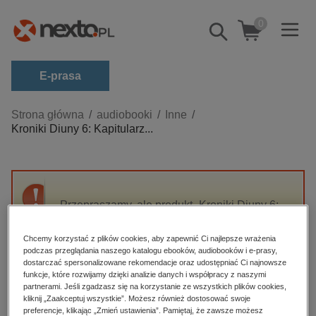
0
Pokaż/schowaj
wyszukiwarkę
E-prasa
Kategorie
Strona główna
audiobooki
Inne
Kroniki Diuny 6: Kapitularz...
Zobacz wszystkie E-prasa
budownictwo, aranżacja wnętrz
biznesowe, branżowe, gospodarka
Przepraszamy, ale produkt „Kroniki Diuny 6:
darmowe wydania
Kapitularz Diuną” nie jest dostępny.
dzienniki
Chcemy korzystać z plików cookies, aby zapewnić Ci najlepsze wrażenia
podczas przeglądania naszego katalogu ebooków, audiobooków i e-prasy,
edukacja
High-contrast mode
dostarczać spersonalizowane rekomendacje oraz udostępniać Ci najnowsze
hobby, sport, rozrywka
funkcje, które rozwijamy dzięki analizie danych i współpracy z naszymi
partnerami. Jeśli zgadzasz się na korzystanie ze wszystkich plików cookies,
Polecane
komputery, internet, technologie, informatyka
kliknij „Zaakceptuj wszystkie”. Możesz również dostosować swoje
preferencje, klikając „Zmień ustawienia”. Pamiętaj, że zawsze możesz