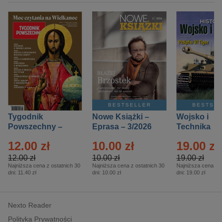
BESTSELLER
BESTSE
Tygodnik
Nowe Książki –
Wojsko i
Powszechny –
Eprasa – 3/2026
Technika
Eprasa – 14/2026
Historia – E
12.00 zł
10.00 zł
19.00 zł
– 2/2026
12.00 zł
10.00 zł
19.00 zł
Najniższa cena z ostatnich 30
Najniższa cena z ostatnich 30
Najniższa cena z o
dni:
11.40 zł
dni:
10.00 zł
dni:
19.00 zł
Nexto Reader
Polityka Prywatności