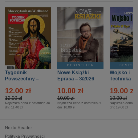
BESTSELLER
BESTSE
Tygodnik
Nowe Książki –
Wojsko i
Powszechny –
Eprasa – 3/2026
Technika
Eprasa – 14/2026
Historia – E
12.00 zł
10.00 zł
19.00 zł
– 2/2026
12.00 zł
10.00 zł
19.00 zł
Najniższa cena z ostatnich 30
Najniższa cena z ostatnich 30
Najniższa cena z o
dni:
11.40 zł
dni:
10.00 zł
dni:
19.00 zł
Nexto Reader
Polityka Prywatności