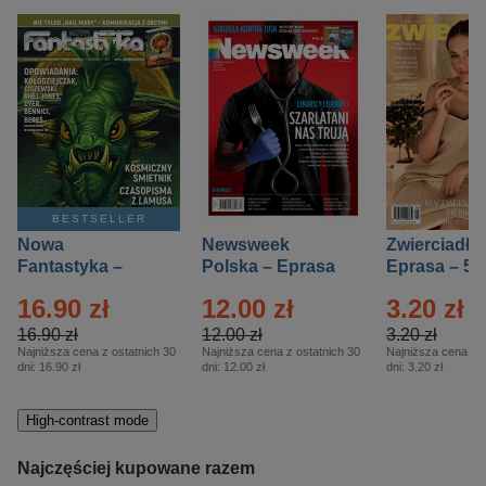
BESTSELLER
Nowa
Newsweek
Zwierciadło
Fantastyka –
Polska – Eprasa
Eprasa – 5/
Eprasa – 5/2026
– 13/2026
16.90 zł
12.00 zł
3.20 zł
16.90 zł
12.00 zł
3.20 zł
Najniższa cena z ostatnich 30
Najniższa cena z ostatnich 30
Najniższa cena z o
dni:
16.90 zł
dni:
12.00 zł
dni:
3.20 zł
High-contrast mode
Najczęściej kupowane razem