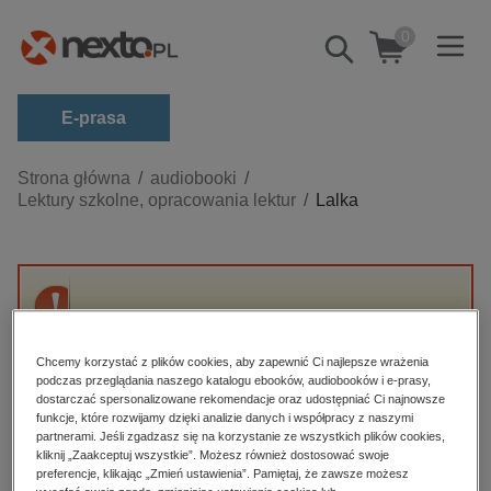
0
Pokaż/schowaj
wyszukiwarkę
E-prasa
Kategorie
Strona główna
audiobooki
Lektury szkolne, opracowania lektur
Lalka
Zobacz wszystkie E-prasa
budownictwo, aranżacja wnętrz
biznesowe, branżowe, gospodarka
Przepraszamy, ale produkt „Lalka” nie jest
darmowe wydania
dostępny.
dzienniki
Chcemy korzystać z plików cookies, aby zapewnić Ci najlepsze wrażenia
podczas przeglądania naszego katalogu ebooków, audiobooków i e-prasy,
edukacja
dostarczać spersonalizowane rekomendacje oraz udostępniać Ci najnowsze
High-contrast mode
funkcje, które rozwijamy dzięki analizie danych i współpracy z naszymi
hobby, sport, rozrywka
partnerami. Jeśli zgadzasz się na korzystanie ze wszystkich plików cookies,
Polecane
kliknij „Zaakceptuj wszystkie”. Możesz również dostosować swoje
komputery, internet, technologie, informatyka
preferencje, klikając „Zmień ustawienia”. Pamiętaj, że zawsze możesz