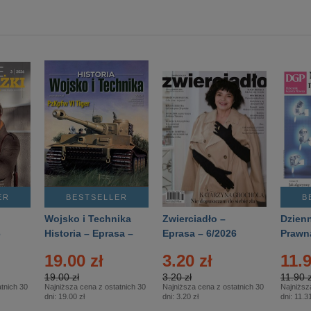
ER
BESTSELLER
B
Wojsko i Technika
Zwierciadło –
Dzienn
6
Historia – Eprasa –
Eprasa – 6/2026
Prawn
2/2026
74/20
19.00 zł
3.20 zł
11.9
19.00 zł
3.20 zł
11.90 z
tnich 30
Najniższa cena z ostatnich 30
Najniższa cena z ostatnich 30
Najniższ
dni:
19.00 zł
dni:
3.20 zł
dni:
11.31