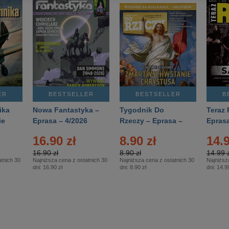
ER
BESTSELLER
BESTSELLER
B
ika
Nowa Fantastyka –
Tygodnik Do
Teraz 
ie
Eprasa – 4/2026
Rzeczy – Eprasa –
Eprasa
rasa
14/2026
16.90 zł
8.90 zł
14.9
16.90 zł
8.90 zł
14.99 z
tnich 30
Najniższa cena z ostatnich 30
Najniższa cena z ostatnich 30
Najniższ
dni:
16.90 zł
dni:
8.90 zł
dni:
14.99