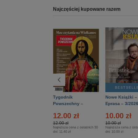
Najczęściej kupowane razem
BESTSELLER
BESTSELL
Technika
Tygodnik
Nowe Książki –
Wojskowa Historia
Powszechny –
Eprasa – 3/202
- Numer specjalny
Eprasa – 14/2026
12.00 zł
10.00 zł
– Eprasa – 2/2026
12.00 zł
10.00 zł
Najniższa cena z ostatnich 30
Najniższa cena z osta
dni:
11.40 zł
dni:
10.00 zł