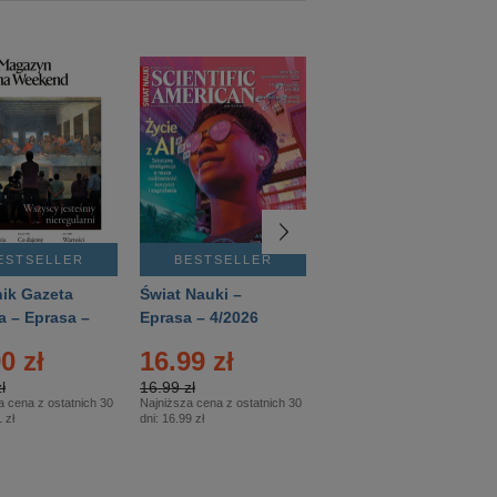
ESTSELLER
BESTSELLER
BESTSELLER
ik Gazeta
Świat Nauki –
Mówią Wieki –
a – Eprasa –
Eprasa – 4/2026
Eprasa – 3/2026
26
0 zł
16.99 zł
12.50 zł
ł
16.99 zł
12.50 zł
a cena z ostatnich 30
Najniższa cena z ostatnich 30
Najniższa cena z ostatnich 30
 zł
dni:
16.99 zł
dni:
12.50 zł