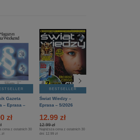
ESTSELLER
BESTSELLER
BESTSELLER
ik Gazeta
Świat Wiedzy –
T3 – Eprasa –
a – Eprasa –
Eprasa – 5/2026
4/2026
26
0 zł
12.99 zł
9.50 zł
ł
12.99 zł
9.50 zł
a cena z ostatnich 30
Najniższa cena z ostatnich 30
Najniższa cena z ostatnich 30
 zł
dni:
12.99 zł
dni:
11.90 zł