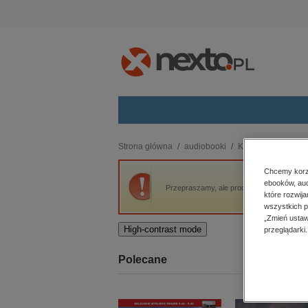
Kategorie
Strona główna
audiobooki
Kryminał, sensacja,
budownictwo, aranżacja wnętrz
Chcemy korzy
ebooków, aud
biznesowe, branżowe, gospodarka
Przepraszamy, ale produkt „Milcząca dziew
które rozwij
darmowe wydania
wszystkich p
dzienniki
„Zmień ustaw
High-contrast mode
przeglądarki.
edukacja
hobby, sport, rozrywka
Polecane
komputery, internet, technologie,
informatyka
kobiece, lifestyle, kultura