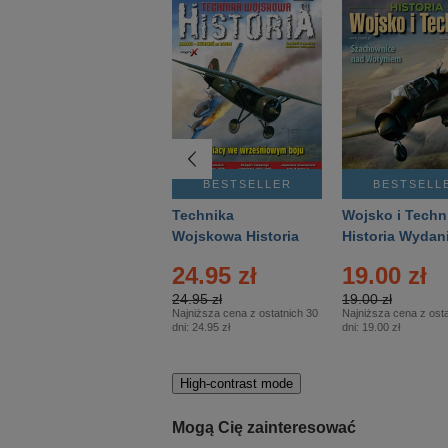
BESTSELLER
BESTSELLER
BESTSELL
Gość Niedzielny -
Technika
Wojsko i Techn
Warszawski –
Wojskowa Historia
Historia Wydan
Eprasa – 14/2026
– Eprasa – 2/2026
Specjalne – Ep
4.00 zł
24.95 zł
19.00 zł
– 2/2026
4.00 zł
24.95 zł
19.00 zł
Najniższa cena z ostatnich 30
Najniższa cena z ostatnich 30
Najniższa cena z osta
dni:
3.80 zł
dni:
24.95 zł
dni:
19.00 zł
High-contrast mode
Mogą Cię zainteresować