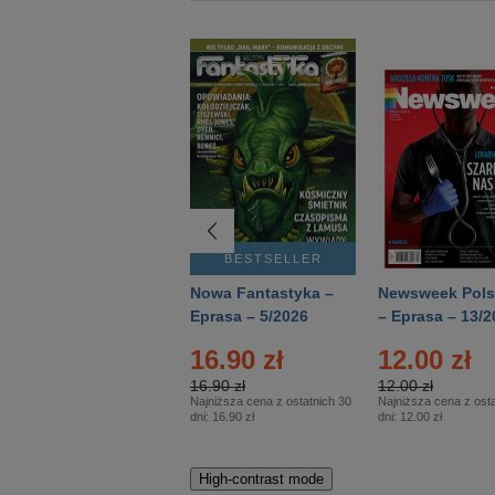
BESTSELLER
BESTSELLER
Deutsch Aktuell –
Nowa Fantastyka –
Newsweek Pols
Eprasa – 2/2026
Eprasa – 5/2026
– Eprasa – 13/2
16.90 zł
12.00 zł
16.90 zł
12.00 zł
Najniższa cena z ostatnich 30
Najniższa cena z osta
dni:
16.90 zł
dni:
12.00 zł
High-contrast mode