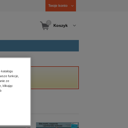
Twoje konto
0
Koszyk
 katalogu
wsze funkcje,
anie ze
, klikając
b