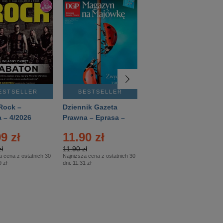
ESTSELLER
BESTSELLER
BESTSELLER
Rock –
Dziennik Gazeta
Świat Wiedzy
 – 4/2026
Prawna – Eprasa –
Historia – Eprasa –
83/2026
2/2026
9 zł
11.90 zł
13.99 zł
ł
11.90 zł
13.99 zł
a cena z ostatnich 30
Najniższa cena z ostatnich 30
Najniższa cena z ostatnich 30
 zł
dni:
11.31 zł
dni:
13.99 zł