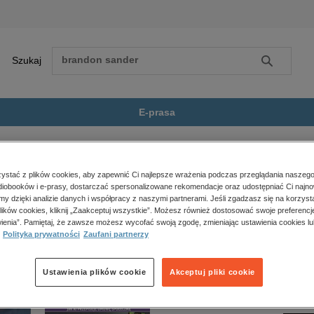
Szukaj
Szukaj
E-prasa
 thriller
Milcząca dziewczyna
Zobacz wszystkie E-prasa
polityka, społeczno-informacyjne
stać z plików cookies, aby zapewnić Ci najlepsze wrażenia podczas przeglądania naszego
iobooków i e-prasy, dostarczać spersonalizowane rekomendacje oraz udostępniać Ci najno
psychologiczne
czyna” nie jest dostępny.
amy dzięki analizie danych i współpracy z naszymi partnerami. Jeśli zgadzasz się na korzyst
inne
lików cookies, kliknij „Zaakceptuj wszystkie”. Możesz również dostosować swoje preferencje
popularno-naukowe
ienia”. Pamiętaj, że zawsze możesz wycofać swoją zgodę, zmieniając ustawienia cookies lu
Polityka prywatności
Zaufani partnerzy
historia
zdrowie
religie
Ustawienia plików cookie
Akceptuj pliki cookie