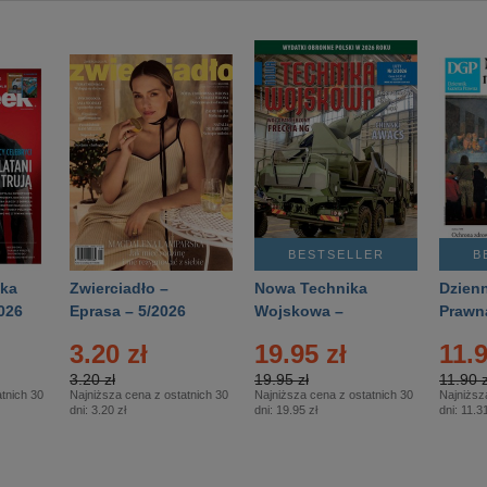
BESTSELLER
B
ka
Zwierciadło –
Nowa Technika
Dzienn
026
Eprasa – 5/2026
Wojskowa –
Prawn
Eprasa – 2/2026
65/20
3.20 zł
19.95 zł
11.9
3.20 zł
19.95 zł
11.90 z
tnich 30
Najniższa cena z ostatnich 30
Najniższa cena z ostatnich 30
Najniższ
dni:
3.20 zł
dni:
19.95 zł
dni:
11.31