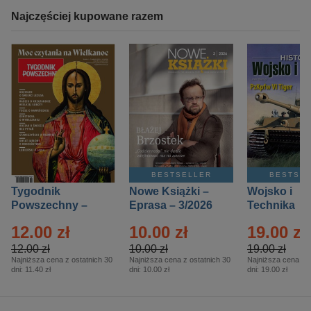
Najczęściej kupowane razem
BESTSELLER
BESTSE
Tygodnik
Nowe Książki –
Wojsko i
Powszechny –
Eprasa – 3/2026
Technika
Eprasa – 14/2026
Historia – E
12.00 zł
10.00 zł
19.00 zł
– 2/2026
12.00 zł
10.00 zł
19.00 zł
Najniższa cena z ostatnich 30
Najniższa cena z ostatnich 30
Najniższa cena z o
dni:
11.40 zł
dni:
10.00 zł
dni:
19.00 zł