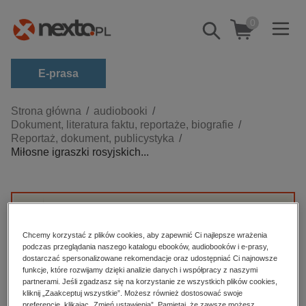
0
Pokaż/schowaj
wyszukiwarkę
E-prasa
Kategorie
Strona główna
audiobooki
Dokument, literatura faktu, reportaże, biografie
Zobacz wszystkie E-prasa
Reportaż, dokument, publicystyka
Miłosne igraszki rosyjskich...
budownictwo, aranżacja wnętrz
biznesowe, branżowe, gospodarka
darmowe wydania
dzienniki
Przepraszamy, ale produkt „Miłosne igraszki
Chcemy korzystać z plików cookies, aby zapewnić Ci najlepsze wrażenia
rosyjskich caryc” nie jest dostępny.
edukacja
podczas przeglądania naszego katalogu ebooków, audiobooków i e-prasy,
dostarczać spersonalizowane rekomendacje oraz udostępniać Ci najnowsze
hobby, sport, rozrywka
funkcje, które rozwijamy dzięki analizie danych i współpracy z naszymi
High-contrast mode
partnerami. Jeśli zgadzasz się na korzystanie ze wszystkich plików cookies,
komputery, internet, technologie, informatyka
kliknij „Zaakceptuj wszystkie”. Możesz również dostosować swoje
preferencje, klikając „Zmień ustawienia”. Pamiętaj, że zawsze możesz