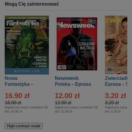
Mogą Cię zainteresować
BESTSELLER
Nowa
Newsweek
Zwierciadło
Fantastyka –
Polska – Eprasa
Eprasa – 5/
Eprasa – 5/2026
– 13/2026
16.90 zł
12.00 zł
3.20 zł
16.90 zł
12.00 zł
3.20 zł
Najniższa cena z ostatnich 30
Najniższa cena z ostatnich 30
Najniższa cena z o
dni:
16.90 zł
dni:
12.00 zł
dni:
3.20 zł
High-contrast mode