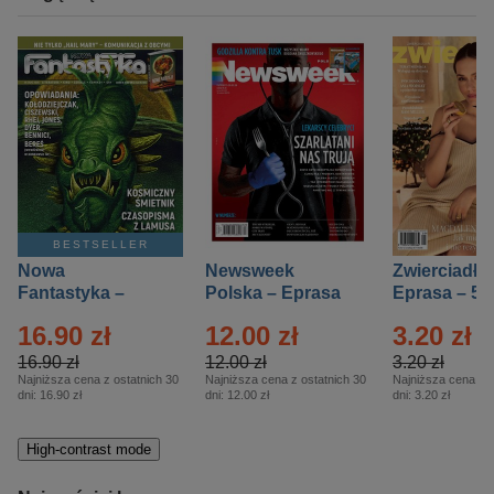
BESTSELLER
Nowa
Newsweek
Zwierciadło
Fantastyka –
Polska – Eprasa
Eprasa – 5/
Eprasa – 5/2026
– 13/2026
16.90 zł
12.00 zł
3.20 zł
16.90 zł
12.00 zł
3.20 zł
Najniższa cena z ostatnich 30
Najniższa cena z ostatnich 30
Najniższa cena z o
dni:
16.90 zł
dni:
12.00 zł
dni:
3.20 zł
High-contrast mode