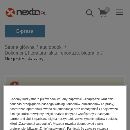
0
Pokaż/schowaj
wyszukiwarkę
E-prasa
Kategorie
Strona główna
audiobooki
Dokument, literatura faktu, reportaże, biografie
Zobacz wszystkie E-prasa
Nie jesteś skazany
budownictwo, aranżacja wnętrz
biznesowe, branżowe, gospodarka
darmowe wydania
Przepraszamy, ale produkt „Nie jesteś
dzienniki
skazany” nie jest dostępny.
Chcemy korzystać z plików cookies, aby zapewnić Ci najlepsze wrażenia
edukacja
podczas przeglądania naszego katalogu ebooków, audiobooków i e-prasy,
dostarczać spersonalizowane rekomendacje oraz udostępniać Ci najnowsze
High-contrast mode
hobby, sport, rozrywka
funkcje, które rozwijamy dzięki analizie danych i współpracy z naszymi
partnerami. Jeśli zgadzasz się na korzystanie ze wszystkich plików cookies,
komputery, internet, technologie, informatyka
kliknij „Zaakceptuj wszystkie”. Możesz również dostosować swoje
Polecane
preferencje, klikając „Zmień ustawienia”. Pamiętaj, że zawsze możesz