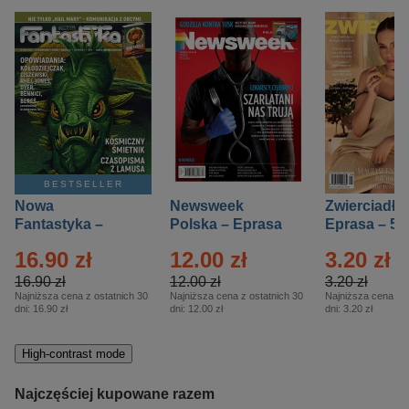
BESTSELLER
Nowa
Newsweek
Zwierciadło
Fantastyka –
Polska – Eprasa
Eprasa – 5/
Eprasa – 5/2026
– 13/2026
16.90 zł
12.00 zł
3.20 zł
16.90 zł
12.00 zł
3.20 zł
Najniższa cena z ostatnich 30
Najniższa cena z ostatnich 30
Najniższa cena z o
dni:
16.90 zł
dni:
12.00 zł
dni:
3.20 zł
High-contrast mode
Najczęściej kupowane razem