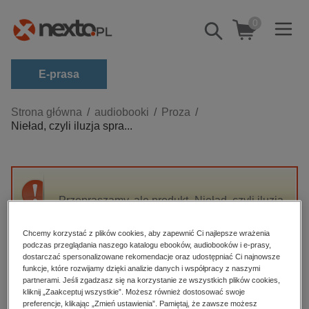
0
Pokaż/schowaj
wyszukiwarkę
E-prasa
Kategorie
Strona główna
audiobooki
Proza
Nieład, czyli iluzja spra...
Zobacz wszystkie E-prasa
budownictwo, aranżacja wnętrz
biznesowe, branżowe, gospodarka
Przepraszamy, ale produkt „Nieład, czyli iluzja
darmowe wydania
sprawiedliwości” nie jest dostępny.
dzienniki
Chcemy korzystać z plików cookies, aby zapewnić Ci najlepsze wrażenia
podczas przeglądania naszego katalogu ebooków, audiobooków i e-prasy,
edukacja
High-contrast mode
dostarczać spersonalizowane rekomendacje oraz udostępniać Ci najnowsze
hobby, sport, rozrywka
funkcje, które rozwijamy dzięki analizie danych i współpracy z naszymi
partnerami. Jeśli zgadzasz się na korzystanie ze wszystkich plików cookies,
Polecane
komputery, internet, technologie, informatyka
kliknij „Zaakceptuj wszystkie”. Możesz również dostosować swoje
preferencje, klikając „Zmień ustawienia”. Pamiętaj, że zawsze możesz