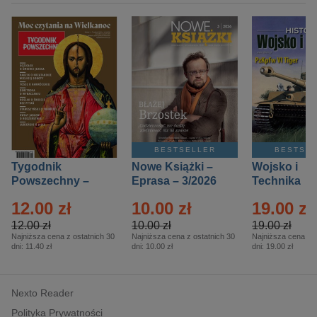
BESTSELLER
BESTSE
Tygodnik
Nowe Książki –
Wojsko i
Powszechny –
Eprasa – 3/2026
Technika
Eprasa – 14/2026
Historia – E
12.00 zł
10.00 zł
19.00 zł
– 2/2026
12.00 zł
10.00 zł
19.00 zł
Najniższa cena z ostatnich 30
Najniższa cena z ostatnich 30
Najniższa cena z o
dni:
11.40 zł
dni:
10.00 zł
dni:
19.00 zł
Nexto Reader
Polityka Prywatności