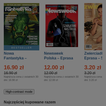
BESTSELLER
Nowa
Newsweek
Zwierciadło
Fantastyka –
Polska – Eprasa
Eprasa – 5/
Eprasa – 5/2026
– 13/2026
16.90 zł
12.00 zł
3.20 zł
16.90 zł
12.00 zł
3.20 zł
Najniższa cena z ostatnich 30
Najniższa cena z ostatnich 30
Najniższa cena z o
dni:
16.90 zł
dni:
12.00 zł
dni:
3.20 zł
High-contrast mode
Najczęściej kupowane razem