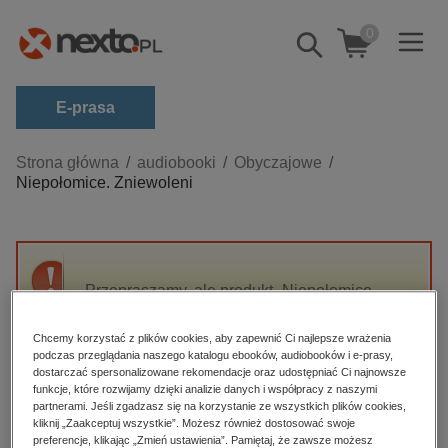
0
Pokaż/schowaj
wyszukiwarkę
E-prasa
Kategorie
Strona główna
audiobooki
Obyczajowe
Niepołomice. Zniewoleni
Zobacz wszystkie E-prasa
budownictwo, aranżacja wnętrz
biznesowe, branżowe, gospodarka
Przepraszamy, ale produkt „Niepołomice.
darmowe wydania
Zniewoleni” nie jest dostępny.
dzienniki
Chcemy korzystać z plików cookies, aby zapewnić Ci najlepsze wrażenia
podczas przeglądania naszego katalogu ebooków, audiobooków i e-prasy,
edukacja
High-contrast mode
dostarczać spersonalizowane rekomendacje oraz udostępniać Ci najnowsze
hobby, sport, rozrywka
funkcje, które rozwijamy dzięki analizie danych i współpracy z naszymi
partnerami. Jeśli zgadzasz się na korzystanie ze wszystkich plików cookies,
Polecane
komputery, internet, technologie, informatyka
kliknij „Zaakceptuj wszystkie”. Możesz również dostosować swoje
preferencje, klikając „Zmień ustawienia”. Pamiętaj, że zawsze możesz