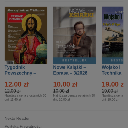
BESTSELLER
BESTSE
Tygodnik
Nowe Książki –
Wojsko i
Powszechny –
Eprasa – 3/2026
Technika
Eprasa – 14/2026
Historia – E
12.00 zł
10.00 zł
19.00 zł
– 2/2026
12.00 zł
10.00 zł
19.00 zł
Najniższa cena z ostatnich 30
Najniższa cena z ostatnich 30
Najniższa cena z o
dni:
11.40 zł
dni:
10.00 zł
dni:
19.00 zł
Nexto Reader
Polityka Prywatności