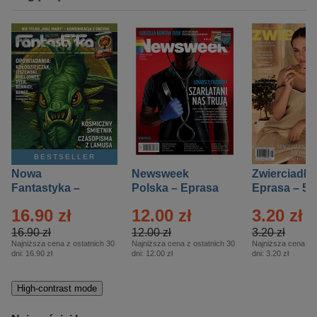
BESTSELLER
Nowa
Newsweek
Zwierciadło
Fantastyka –
Polska – Eprasa
Eprasa – 5/
Eprasa – 5/2026
– 13/2026
16.90 zł
12.00 zł
3.20 zł
16.90 zł
12.00 zł
3.20 zł
Najniższa cena z ostatnich 30
Najniższa cena z ostatnich 30
Najniższa cena z o
dni:
16.90 zł
dni:
12.00 zł
dni:
3.20 zł
High-contrast mode