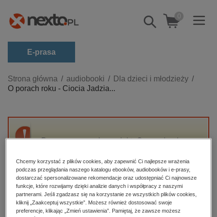
0
Pokaż/schowaj
wyszukiwarkę
E-prasa
Kategorie
Strona główna
audiobooki
Dla dzieci i młodzieży
O porach roku - Ciocia Jadzia...
Zobacz wszystkie E-prasa
budownictwo, aranżacja wnętrz
biznesowe, branżowe, gospodarka
Przepraszamy, ale produkt „O porach roku -
darmowe wydania
Ciocia Jadzia zaprasza do wspólnego
dzienniki
słuchania muzyki” nie jest dostępny.
Chcemy korzystać z plików cookies, aby zapewnić Ci najlepsze wrażenia
podczas przeglądania naszego katalogu ebooków, audiobooków i e-prasy,
edukacja
dostarczać spersonalizowane rekomendacje oraz udostępniać Ci najnowsze
funkcje, które rozwijamy dzięki analizie danych i współpracy z naszymi
High-contrast mode
hobby, sport, rozrywka
partnerami. Jeśli zgadzasz się na korzystanie ze wszystkich plików cookies,
komputery, internet, technologie, informatyka
kliknij „Zaakceptuj wszystkie”. Możesz również dostosować swoje
Polecane
preferencje, klikając „Zmień ustawienia”. Pamiętaj, że zawsze możesz