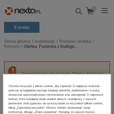
0
Pokaż/schowaj
wyszukiwarkę
E-prasa
Kategorie
Strona główna
audiobooki
Romans i erotyka
Romans
Oleńka. Panienka z Białego...
Zobacz wszystkie E-prasa
budownictwo, aranżacja wnętrz
biznesowe, branżowe, gospodarka
Przepraszamy, ale produkt „Oleńka. Panienka
darmowe wydania
z Białego Dworu” nie jest dostępny.
dzienniki
Chcemy korzystać z plików cookies, aby zapewnić Ci najlepsze wrażenia
podczas przeglądania naszego katalogu ebooków, audiobooków i e-prasy,
edukacja
High-contrast mode
dostarczać spersonalizowane rekomendacje oraz udostępniać Ci najnowsze
hobby, sport, rozrywka
funkcje, które rozwijamy dzięki analizie danych i współpracy z naszymi
partnerami. Jeśli zgadzasz się na korzystanie ze wszystkich plików cookies,
Polecane
komputery, internet, technologie, informatyka
kliknij „Zaakceptuj wszystkie”. Możesz również dostosować swoje
preferencje, klikając „Zmień ustawienia”. Pamiętaj, że zawsze możesz