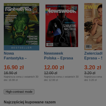
BESTSELLER
Nowa
Newsweek
Zwierciadło
Fantastyka –
Polska – Eprasa
Eprasa – 5/
Eprasa – 5/2026
– 13/2026
16.90 zł
12.00 zł
3.20 zł
16.90 zł
12.00 zł
3.20 zł
Najniższa cena z ostatnich 30
Najniższa cena z ostatnich 30
Najniższa cena z o
dni:
16.90 zł
dni:
12.00 zł
dni:
3.20 zł
High-contrast mode
Najczęściej kupowane razem