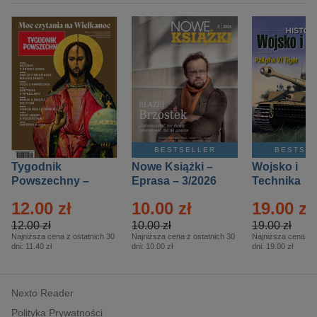
BESTSELLER
BESTSE
Tygodnik
Nowe Książki –
Wojsko i
Powszechny –
Eprasa – 3/2026
Technika
Eprasa – 14/2026
Historia – E
12.00 zł
10.00 zł
19.00 zł
– 2/2026
12.00 zł
10.00 zł
19.00 zł
Najniższa cena z ostatnich 30
Najniższa cena z ostatnich 30
Najniższa cena z o
dni:
11.40 zł
dni:
10.00 zł
dni:
19.00 zł
Nexto Reader
Polityka Prywatności