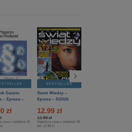
ESTSELLER
BESTSELLER
BESTSELLER
ik Gazeta
Świat Wiedzy –
T3 – Eprasa –
a – Eprasa –
Eprasa – 5/2026
4/2026
26
0 zł
12.99 zł
9.50 zł
ł
12.99 zł
9.50 zł
a cena z ostatnich 30
Najniższa cena z ostatnich 30
Najniższa cena z ostatnich 30
zł
dni:
12.99 zł
dni:
11.90 zł