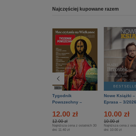
Najczęściej kupowane razem
BESTSELLER
BESTSELL
Technika
Tygodnik
Nowe Książki –
Wojskowa Historia
Powszechny –
Eprasa – 3/202
- Numer specjalny
Eprasa – 14/2026
12.00 zł
10.00 zł
– Eprasa – 2/2026
12.00 zł
10.00 zł
Najniższa cena z ostatnich 30
Najniższa cena z osta
dni:
11.40 zł
dni:
10.00 zł