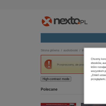
Kategorie
Strona główna
audiobooki
Wakacje i podróże
budownictwo, aranżacja wnętrz
Chcemy korzy
ebooków, aud
biznesowe, branżowe, gospodarka
Przepraszamy, ale produkt „Ostatnia więźn
które rozwij
darmowe wydania
wszystkich p
dzienniki
„Zmień ustaw
High-contrast mode
przeglądarki.
edukacja
hobby, sport, rozrywka
Polecane
komputery, internet, technologie,
informatyka
kobiece, lifestyle, kultura