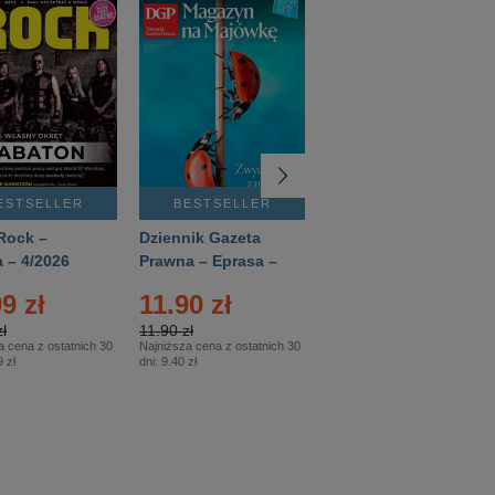
ESTSELLER
BESTSELLER
BESTSELLER
Rock –
Dziennik Gazeta
Świat Wiedzy
 – 4/2026
Prawna – Eprasa –
Historia – Eprasa –
83/2026
2/2026
9 zł
11.90 zł
13.99 zł
ł
11.90 zł
13.99 zł
a cena z ostatnich 30
Najniższa cena z ostatnich 30
Najniższa cena z ostatnich 30
 zł
dni:
9.40 zł
dni:
13.99 zł