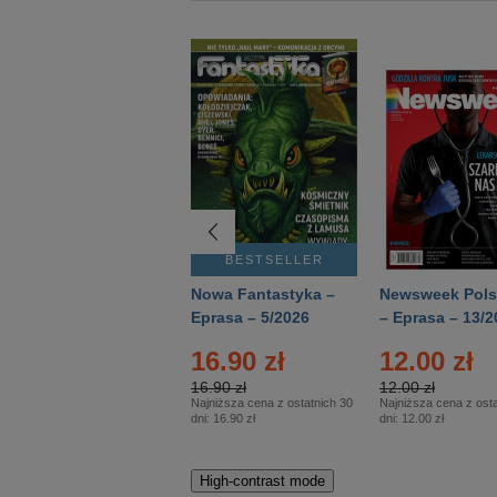
BESTSELLER
BESTSELLER
Deutsch Aktuell –
Nowa Fantastyka –
Newsweek Pols
Eprasa – 2/2026
Eprasa – 5/2026
– Eprasa – 13/2
16.90 zł
12.00 zł
16.90 zł
12.00 zł
Najniższa cena z ostatnich 30
Najniższa cena z osta
dni:
16.90 zł
dni:
12.00 zł
High-contrast mode