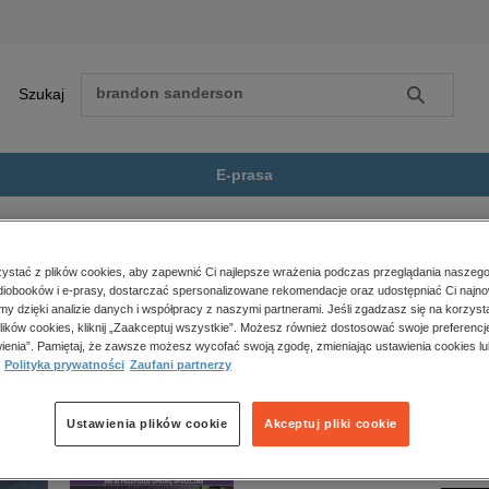
Szukaj
Szukaj
E-prasa
Ostatnia więźniarka Ausch...
Zobacz wszystkie E-prasa
polityka, społeczno-informacyjne
stać z plików cookies, aby zapewnić Ci najlepsze wrażenia podczas przeglądania naszego
iobooków i e-prasy, dostarczać spersonalizowane rekomendacje oraz udostępniać Ci najno
psychologiczne
iarka Auschwitz” nie jest dostępny.
amy dzięki analizie danych i współpracy z naszymi partnerami. Jeśli zgadzasz się na korzyst
inne
lików cookies, kliknij „Zaakceptuj wszystkie”. Możesz również dostosować swoje preferencje
popularno-naukowe
ienia”. Pamiętaj, że zawsze możesz wycofać swoją zgodę, zmieniając ustawienia cookies lu
Polityka prywatności
Zaufani partnerzy
historia
zdrowie
religie
Ustawienia plików cookie
Akceptuj pliki cookie