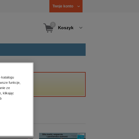
Twoje konto
0
Koszyk
 katalogu
wsze funkcje,
anie ze
, klikając
b