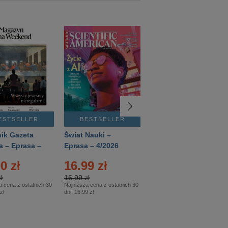
ESTSELLER
BESTSELLER
BESTSELLER
ik Gazeta
Świat Nauki –
Mówią Wieki –
a – Eprasa –
Eprasa – 4/2026
Eprasa – 3/2026
26
0 zł
16.99 zł
12.50 zł
ł
16.99 zł
12.50 zł
a cena z ostatnich 30
Najniższa cena z ostatnich 30
Najniższa cena z ostatnich 30
zł
dni:
16.99 zł
dni:
12.50 zł