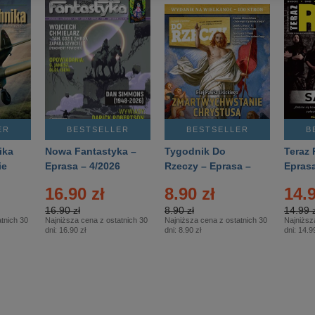
ER
BESTSELLER
BESTSELLER
B
ika
Nowa Fantastyka –
Tygodnik Do
Teraz 
ie
Eprasa – 4/2026
Rzeczy – Eprasa –
Eprasa
rasa
14/2026
16.90 zł
8.90 zł
14.9
16.90 zł
8.90 zł
14.99 z
tnich 30
Najniższa cena z ostatnich 30
Najniższa cena z ostatnich 30
Najniższ
dni:
16.90 zł
dni:
8.90 zł
dni:
14.99