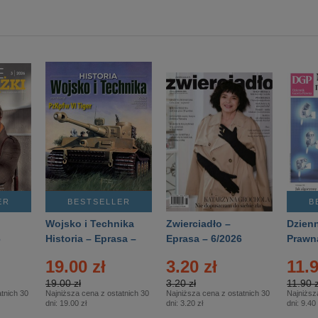
ER
BESTSELLER
B
Wojsko i Technika
Zwierciadło –
Dzienn
6
Historia – Eprasa –
Eprasa – 6/2026
Prawn
2/2026
74/20
19.00 zł
3.20 zł
11.9
19.00 zł
3.20 zł
11.90 z
tnich 30
Najniższa cena z ostatnich 30
Najniższa cena z ostatnich 30
Najniższ
dni:
19.00 zł
dni:
3.20 zł
dni:
9.40 