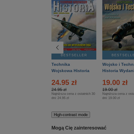
BESTSELLER
BESTSELLER
BESTSELL
Gość Niedzielny -
Technika
Wojsko i Techn
Warszawski –
Wojskowa Historia
Historia Wydan
Eprasa – 14/2026
– Eprasa – 2/2026
Specjalne – Ep
24.95 zł
19.00 zł
– 2/2026
24.95 zł
19.00 zł
Najniższa cena z ostatnich 30
Najniższa cena z osta
dni:
24.95 zł
dni:
19.00 zł
High-contrast mode
Mogą Cię zainteresować