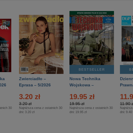
BESTSELLER
B
ka
Zwierciadło –
Nowa Technika
Dzienn
026
Eprasa – 5/2026
Wojskowa –
Prawn
Eprasa – 2/2026
65/20
3.20 zł
19.95 zł
11.9
3.20 zł
19.95 zł
11.90 z
tnich 30
Najniższa cena z ostatnich 30
Najniższa cena z ostatnich 30
Najniższ
dni:
3.20 zł
dni:
19.95 zł
dni:
9.40 