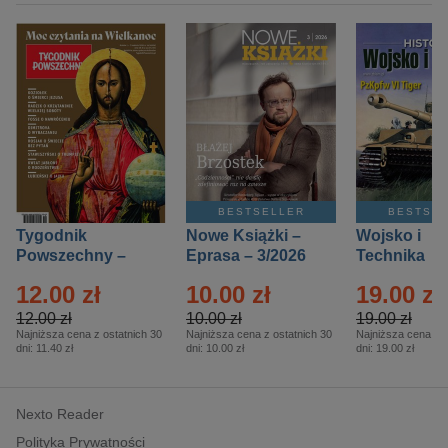
BESTSELLER
BESTSE
Tygodnik
Nowe Książki –
Wojsko i
Powszechny –
Eprasa – 3/2026
Technika
Eprasa – 14/2026
Historia – E
12.00 zł
10.00 zł
19.00 zł
– 2/2026
12.00 zł
10.00 zł
19.00 zł
Najniższa cena z ostatnich 30
Najniższa cena z ostatnich 30
Najniższa cena z o
dni:
11.40 zł
dni:
10.00 zł
dni:
19.00 zł
Nexto Reader
Polityka Prywatności