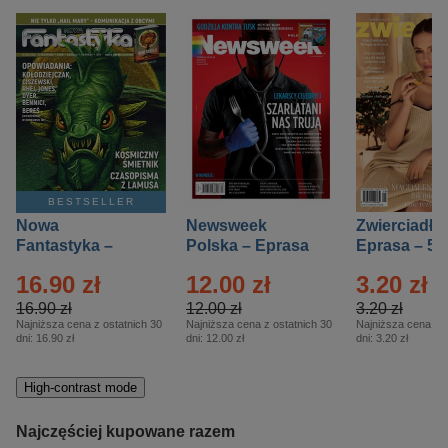
BESTSELLER
Nowa
Newsweek
Zwierciadło
Fantastyka –
Polska – Eprasa
Eprasa – 5/
Eprasa – 5/2026
– 13/2026
16.90 zł
12.00 zł
3.20 zł
16.90 zł
12.00 zł
3.20 zł
Najniższa cena z ostatnich 30
Najniższa cena z ostatnich 30
Najniższa cena z o
dni:
16.90 zł
dni:
12.00 zł
dni:
3.20 zł
High-contrast mode
Najczęściej kupowane razem