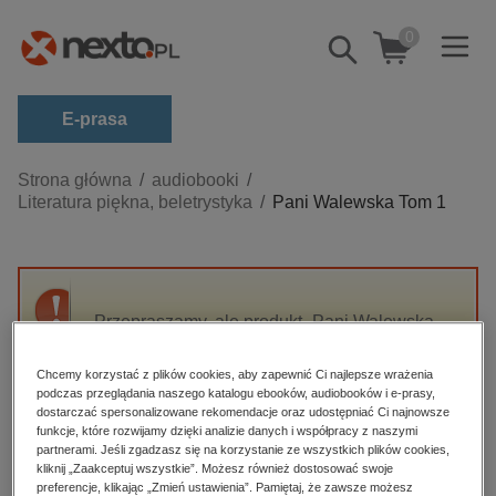
0
Pokaż/schowaj
wyszukiwarkę
E-prasa
Kategorie
Strona główna
audiobooki
Literatura piękna, beletrystyka
Pani Walewska Tom 1
Zobacz wszystkie E-prasa
budownictwo, aranżacja wnętrz
biznesowe, branżowe, gospodarka
Przepraszamy, ale produkt „Pani Walewska
darmowe wydania
Tom 1” nie jest dostępny.
dzienniki
Chcemy korzystać z plików cookies, aby zapewnić Ci najlepsze wrażenia
podczas przeglądania naszego katalogu ebooków, audiobooków i e-prasy,
edukacja
High-contrast mode
dostarczać spersonalizowane rekomendacje oraz udostępniać Ci najnowsze
hobby, sport, rozrywka
funkcje, które rozwijamy dzięki analizie danych i współpracy z naszymi
partnerami. Jeśli zgadzasz się na korzystanie ze wszystkich plików cookies,
Polecane
komputery, internet, technologie, informatyka
kliknij „Zaakceptuj wszystkie”. Możesz również dostosować swoje
preferencje, klikając „Zmień ustawienia”. Pamiętaj, że zawsze możesz