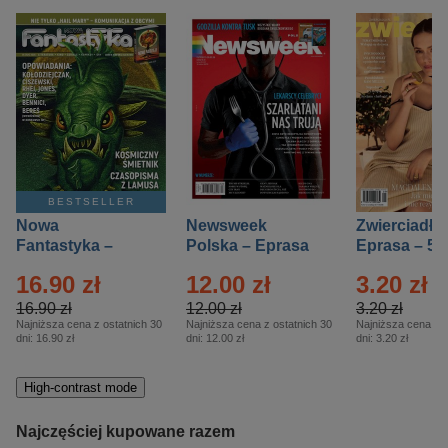
BESTSELLER
Nowa
Newsweek
Zwierciadło
Fantastyka –
Polska – Eprasa
Eprasa – 5/
Eprasa – 5/2026
– 13/2026
16.90 zł
12.00 zł
3.20 zł
16.90 zł
12.00 zł
3.20 zł
Najniższa cena z ostatnich 30
Najniższa cena z ostatnich 30
Najniższa cena z o
dni:
16.90 zł
dni:
12.00 zł
dni:
3.20 zł
High-contrast mode
Najczęściej kupowane razem