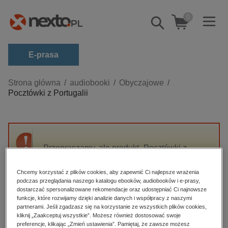
0
Pokaż/schowaj
wyszukiwarkę
E-prasa
Kategorie
Strona główna
audiobooki
Obyczajowe
Pocztówki z Portugalii
Zobacz wszystkie E-prasa
budownictwo, aranżacja wnętrz
biznesowe, branżowe, gospodarka
Przepraszamy, ale produkt „Pocztówki z
darmowe wydania
Portugalii ” nie jest dostępny.
dzienniki
Chcemy korzystać z plików cookies, aby zapewnić Ci najlepsze wrażenia
podczas przeglądania naszego katalogu ebooków, audiobooków i e-prasy,
edukacja
High-contrast mode
dostarczać spersonalizowane rekomendacje oraz udostępniać Ci najnowsze
hobby, sport, rozrywka
funkcje, które rozwijamy dzięki analizie danych i współpracy z naszymi
partnerami. Jeśli zgadzasz się na korzystanie ze wszystkich plików cookies,
Polecane
komputery, internet, technologie, informatyka
kliknij „Zaakceptuj wszystkie”. Możesz również dostosować swoje
preferencje, klikając „Zmień ustawienia”. Pamiętaj, że zawsze możesz