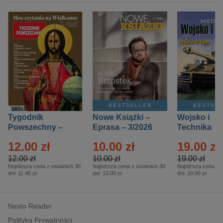
BESTSELLER
BESTSE
Tygodnik
Nowe Książki –
Wojsko i
Powszechny –
Eprasa – 3/2026
Technika
Eprasa – 14/2026
Historia – E
12.00 zł
10.00 zł
19.00 zł
– 2/2026
12.00 zł
10.00 zł
19.00 zł
Najniższa cena z ostatnich 30
Najniższa cena z ostatnich 30
Najniższa cena z o
dni:
11.40 zł
dni:
10.00 zł
dni:
19.00 zł
Nexto Reader
Polityka Prywatności