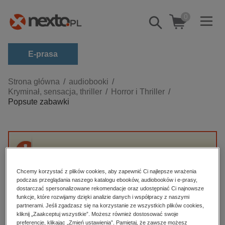
0
Pokaż/schowaj
wyszukiwarkę
E-prasa
Kategorie
Strona główna
audiobooki
Kryminał, sensacja, thriller
Horror i Thriller
Zobacz wszystkie E-prasa
Popsute zabawki
budownictwo, aranżacja wnętrz
biznesowe, branżowe, gospodarka
darmowe wydania
Przepraszamy, ale produkt „Popsute zabawki”
dzienniki
nie jest dostępny.
Chcemy korzystać z plików cookies, aby zapewnić Ci najlepsze wrażenia
edukacja
podczas przeglądania naszego katalogu ebooków, audiobooków i e-prasy,
dostarczać spersonalizowane rekomendacje oraz udostępniać Ci najnowsze
High-contrast mode
hobby, sport, rozrywka
funkcje, które rozwijamy dzięki analizie danych i współpracy z naszymi
partnerami. Jeśli zgadzasz się na korzystanie ze wszystkich plików cookies,
komputery, internet, technologie, informatyka
kliknij „Zaakceptuj wszystkie”. Możesz również dostosować swoje
Polecane
preferencje, klikając „Zmień ustawienia”. Pamiętaj, że zawsze możesz