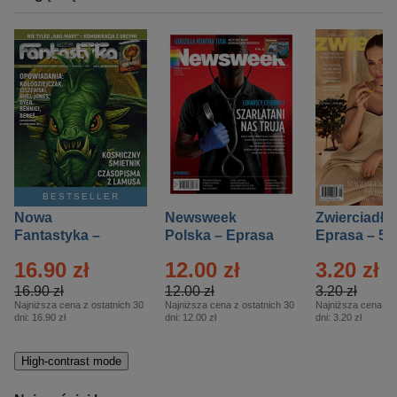
BESTSELLER
Nowa
Newsweek
Zwierciadło
Fantastyka –
Polska – Eprasa
Eprasa – 5/
Eprasa – 5/2026
– 13/2026
16.90 zł
12.00 zł
3.20 zł
16.90 zł
12.00 zł
3.20 zł
Najniższa cena z ostatnich 30
Najniższa cena z ostatnich 30
Najniższa cena z o
dni:
16.90 zł
dni:
12.00 zł
dni:
3.20 zł
High-contrast mode