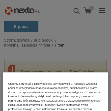
0
Pokaż/schowaj
wyszukiwarkę
E-prasa
Kategorie
Strona główna
audiobooki
Kryminał, sensacja, thriller
Prom
Zobacz wszystkie E-prasa
budownictwo, aranżacja wnętrz
biznesowe, branżowe, gospodarka
Przepraszamy, ale produkt „Prom” nie jest
darmowe wydania
dostępny.
dzienniki
Chcemy korzystać z plików cookies, aby zapewnić Ci najlepsze wrażenia
podczas przeglądania naszego katalogu ebooków, audiobooków i e-prasy,
edukacja
High-contrast mode
dostarczać spersonalizowane rekomendacje oraz udostępniać Ci najnowsze
hobby, sport, rozrywka
funkcje, które rozwijamy dzięki analizie danych i współpracy z naszymi
partnerami. Jeśli zgadzasz się na korzystanie ze wszystkich plików cookies,
Polecane
komputery, internet, technologie, informatyka
kliknij „Zaakceptuj wszystkie”. Możesz również dostosować swoje
preferencje, klikając „Zmień ustawienia”. Pamiętaj, że zawsze możesz