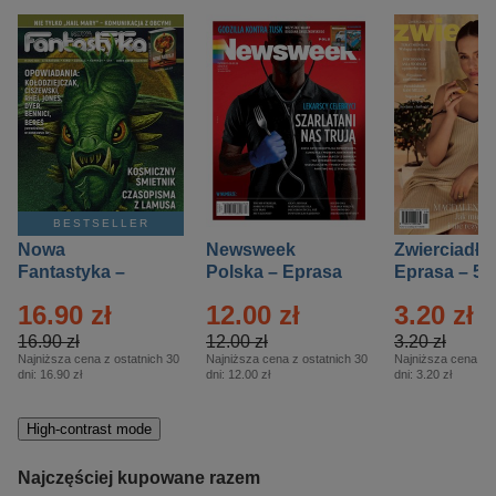
BESTSELLER
Nowa
Newsweek
Zwierciadło
Fantastyka –
Polska – Eprasa
Eprasa – 5/
Eprasa – 5/2026
– 13/2026
16.90 zł
12.00 zł
3.20 zł
16.90 zł
12.00 zł
3.20 zł
Najniższa cena z ostatnich 30
Najniższa cena z ostatnich 30
Najniższa cena z o
dni:
16.90 zł
dni:
12.00 zł
dni:
3.20 zł
High-contrast mode
Najczęściej kupowane razem