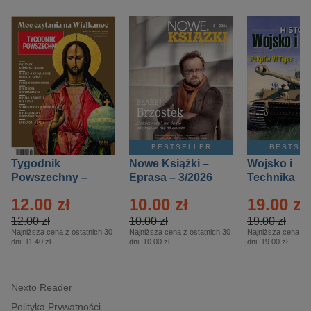
BESTSELLER
BESTSE
Tygodnik
Nowe Książki –
Wojsko i
Powszechny –
Eprasa – 3/2026
Technika
Eprasa – 14/2026
Historia – E
12.00 zł
10.00 zł
19.00 zł
– 2/2026
12.00 zł
10.00 zł
19.00 zł
Najniższa cena z ostatnich 30
Najniższa cena z ostatnich 30
Najniższa cena z o
dni:
11.40 zł
dni:
10.00 zł
dni:
19.00 zł
Nexto Reader
Polityka Prywatności