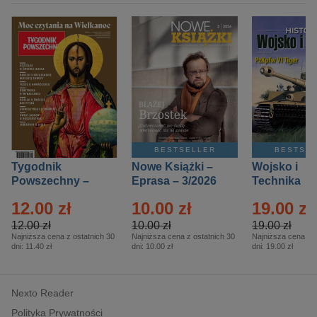
BESTSELLER
BESTSE
Tygodnik
Nowe Książki –
Wojsko i
Powszechny –
Eprasa – 3/2026
Technika
Eprasa – 14/2026
Historia – E
12.00 zł
10.00 zł
19.00 zł
– 2/2026
12.00 zł
10.00 zł
19.00 zł
Najniższa cena z ostatnich 30
Najniższa cena z ostatnich 30
Najniższa cena z o
dni:
11.40 zł
dni:
10.00 zł
dni:
19.00 zł
Nexto Reader
Polityka Prywatności