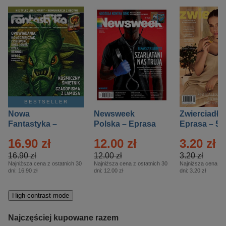
BESTSELLER
Nowa
Newsweek
Zwierciadło
Fantastyka –
Polska – Eprasa
Eprasa – 5/
Eprasa – 5/2026
– 13/2026
16.90 zł
12.00 zł
3.20 zł
16.90 zł
12.00 zł
3.20 zł
Najniższa cena z ostatnich 30
Najniższa cena z ostatnich 30
Najniższa cena z o
dni:
16.90 zł
dni:
12.00 zł
dni:
3.20 zł
High-contrast mode
Najczęściej kupowane razem