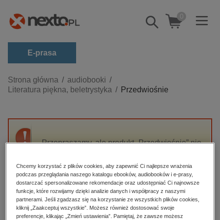
0
Pokaż/schowaj
wyszukiwarkę
E-prasa
Kategorie
Strona główna
audiobooki
Literatura piękna, beletrystyka
Przedwiośnie
Zobacz wszystkie E-prasa
budownictwo, aranżacja wnętrz
biznesowe, branżowe, gospodarka
Przepraszamy, ale produkt „Przedwiośnie” nie
darmowe wydania
jest dostępny.
dzienniki
Chcemy korzystać z plików cookies, aby zapewnić Ci najlepsze wrażenia
podczas przeglądania naszego katalogu ebooków, audiobooków i e-prasy,
edukacja
High-contrast mode
dostarczać spersonalizowane rekomendacje oraz udostępniać Ci najnowsze
hobby, sport, rozrywka
funkcje, które rozwijamy dzięki analizie danych i współpracy z naszymi
partnerami. Jeśli zgadzasz się na korzystanie ze wszystkich plików cookies,
Polecane
komputery, internet, technologie, informatyka
kliknij „Zaakceptuj wszystkie”. Możesz również dostosować swoje
preferencje, klikając „Zmień ustawienia”. Pamiętaj, że zawsze możesz