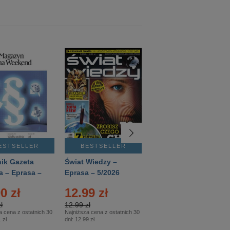
ESTSELLER
BESTSELLER
BESTSELLER
ik Gazeta
Świat Wiedzy –
T3 – Eprasa –
a – Eprasa –
Eprasa – 5/2026
4/2026
26
0 zł
12.99 zł
9.50 zł
ł
12.99 zł
9.50 zł
a cena z ostatnich 30
Najniższa cena z ostatnich 30
Najniższa cena z ostatnich 30
 zł
dni:
12.99 zł
dni:
11.90 zł