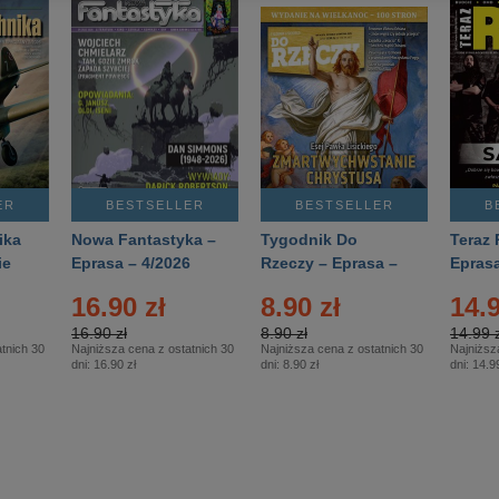
ER
BESTSELLER
BESTSELLER
B
ika
Nowa Fantastyka –
Tygodnik Do
Teraz 
ie
Eprasa – 4/2026
Rzeczy – Eprasa –
Eprasa
rasa
14/2026
16.90 zł
8.90 zł
14.9
16.90 zł
8.90 zł
14.99 z
tnich 30
Najniższa cena z ostatnich 30
Najniższa cena z ostatnich 30
Najniższ
dni:
16.90 zł
dni:
8.90 zł
dni:
14.99