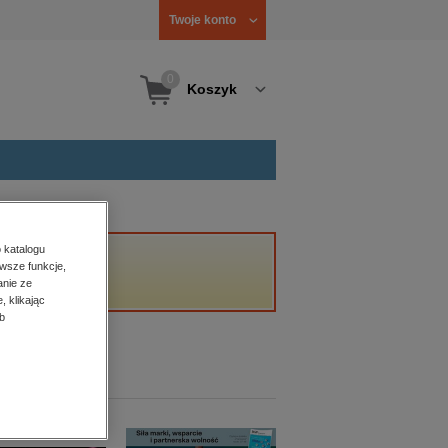
Twoje konto
0
Koszyk
 katalogu
wsze funkcje,
anie ze
, klikając
b