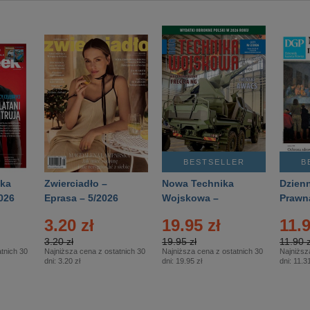
BESTSELLER
B
ka
Zwierciadło –
Nowa Technika
Dzienn
026
Eprasa – 5/2026
Wojskowa –
Prawn
Eprasa – 2/2026
65/20
3.20 zł
19.95 zł
11.9
3.20 zł
19.95 zł
11.90 z
tnich 30
Najniższa cena z ostatnich 30
Najniższa cena z ostatnich 30
Najniższ
dni:
3.20 zł
dni:
19.95 zł
dni:
11.31