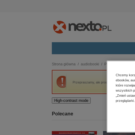
Kategorie
Strona główna
audiobooki
Powieść
Przygod
budownictwo, aranżacja wnętrz
Chcemy korzy
ebooków, aud
biznesowe, branżowe, gospodarka
Przepraszamy, ale produkt „Przygody Kapit
które rozwij
darmowe wydania
wszystkich p
dzienniki
„Zmień ustaw
High-contrast mode
przeglądarki.
edukacja
hobby, sport, rozrywka
Polecane
komputery, internet, technologie,
informatyka
kobiece, lifestyle, kultura