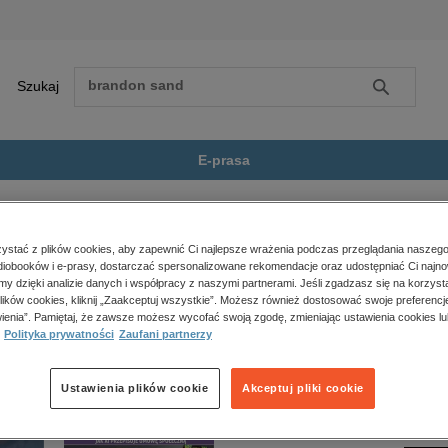
Szukaj
Szukaj
E-prasa
y Kapitana Hattera...
Zobacz wszystkie E-prasa
polityka, społeczno-informacyjne
stać z plików cookies, aby zapewnić Ci najlepsze wrażenia podczas przeglądania naszego
iobooków i e-prasy, dostarczać spersonalizowane rekomendacje oraz udostępniać Ci najno
psychologiczne
ana Hatterasa” nie jest dostępny.
amy dzięki analizie danych i współpracy z naszymi partnerami. Jeśli zgadzasz się na korzyst
inne
lików cookies, kliknij „Zaakceptuj wszystkie”. Możesz również dostosować swoje preferencje
popularno-naukowe
ienia”. Pamiętaj, że zawsze możesz wycofać swoją zgodę, zmieniając ustawienia cookies lu
Polityka prywatności
Zaufani partnerzy
historia
zdrowie
religie
Ustawienia plików cookie
Akceptuj pliki cookie