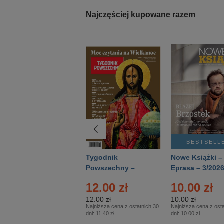
Najczęściej kupowane razem
BESTSELLER
BESTSELL
Technika
Tygodnik
Nowe Książki –
Wojskowa Historia
Powszechny –
Eprasa – 3/202
- Numer specjalny
Eprasa – 14/2026
12.00 zł
10.00 zł
– Eprasa – 2/2026
12.00 zł
10.00 zł
Najniższa cena z ostatnich 30
Najniższa cena z osta
dni:
11.40 zł
dni:
10.00 zł