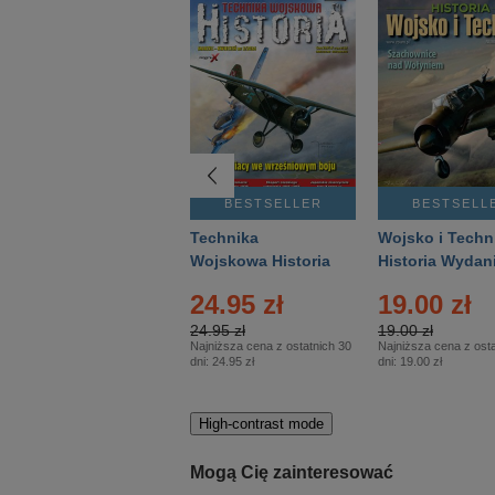
BESTSELLER
BESTSELLER
BESTSELL
Gość Niedzielny -
Technika
Wojsko i Techn
Warszawski –
Wojskowa Historia
Historia Wydan
Eprasa – 14/2026
– Eprasa – 2/2026
Specjalne – Ep
24.95 zł
19.00 zł
– 2/2026
24.95 zł
19.00 zł
Najniższa cena z ostatnich 30
Najniższa cena z osta
dni:
24.95 zł
dni:
19.00 zł
High-contrast mode
Mogą Cię zainteresować