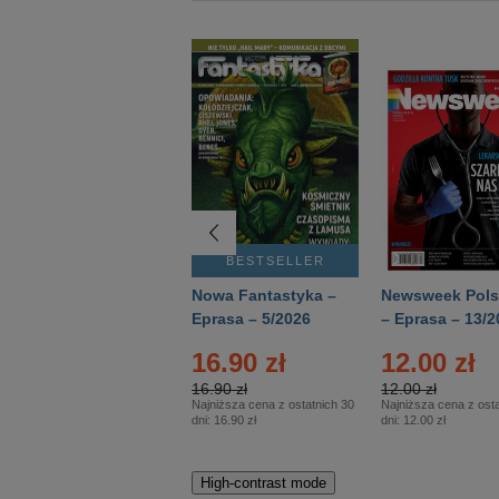
BESTSELLER
BESTSELLER
Deutsch Aktuell –
Nowa Fantastyka –
Newsweek Pols
Eprasa – 2/2026
Eprasa – 5/2026
– Eprasa – 13/2
16.90 zł
12.00 zł
16.90 zł
12.00 zł
Najniższa cena z ostatnich 30
Najniższa cena z osta
dni:
16.90 zł
dni:
12.00 zł
High-contrast mode