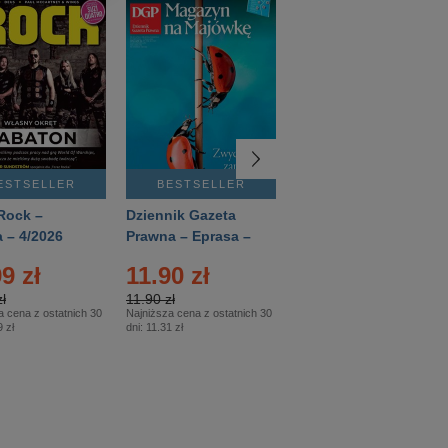
ESTSELLER
BESTSELLER
BESTSELLER
Rock –
Dziennik Gazeta
Świat Wiedzy
 – 4/2026
Prawna – Eprasa –
Historia – Eprasa –
83/2026
2/2026
9 zł
11.90 zł
13.99 zł
ł
11.90 zł
13.99 zł
a cena z ostatnich 30
Najniższa cena z ostatnich 30
Najniższa cena z ostatnich 30
 zł
dni:
11.31 zł
dni:
13.99 zł