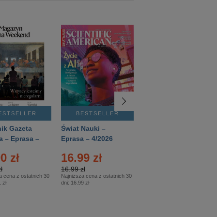
ESTSELLER
BESTSELLER
BESTSELLER
ik Gazeta
Świat Nauki –
Mówią Wieki –
a – Eprasa –
Eprasa – 4/2026
Eprasa – 3/2026
26
0 zł
16.99 zł
12.50 zł
ł
16.99 zł
12.50 zł
a cena z ostatnich 30
Najniższa cena z ostatnich 30
Najniższa cena z ostatnich 30
 zł
dni:
16.99 zł
dni:
12.50 zł