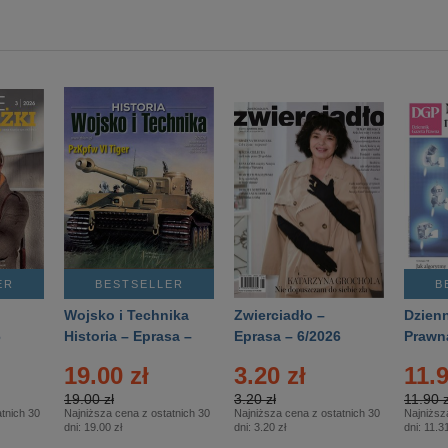
ER
BESTSELLER
B
Wojsko i Technika
Zwierciadło –
Dzienn
6
Historia – Eprasa –
Eprasa – 6/2026
Prawn
2/2026
74/20
19.00 zł
3.20 zł
11.9
19.00 zł
3.20 zł
11.90 z
tnich 30
Najniższa cena z ostatnich 30
Najniższa cena z ostatnich 30
Najniższ
dni:
19.00 zł
dni:
3.20 zł
dni:
11.31