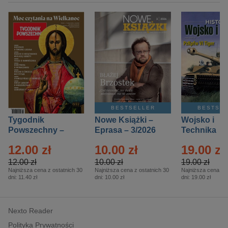
BESTSELLER
BESTSE
Tygodnik
Nowe Książki –
Wojsko i
Powszechny –
Eprasa – 3/2026
Technika
Eprasa – 14/2026
Historia – E
12.00 zł
10.00 zł
19.00 zł
– 2/2026
12.00 zł
10.00 zł
19.00 zł
Najniższa cena z ostatnich 30
Najniższa cena z ostatnich 30
Najniższa cena z o
dni:
11.40 zł
dni:
10.00 zł
dni:
19.00 zł
Nexto Reader
Polityka Prywatności