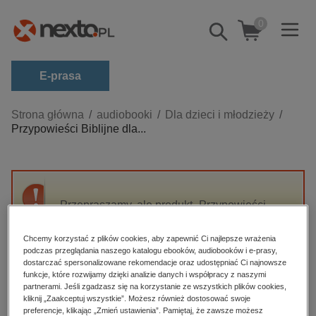
0
Pokaż/schowaj
wyszukiwarkę
E-prasa
Kategorie
Strona główna
audiobooki
Dla dzieci i młodzieży
Przypowieści Biblijne dla...
Zobacz wszystkie E-prasa
budownictwo, aranżacja wnętrz
biznesowe, branżowe, gospodarka
Przepraszamy, ale produkt „Przypowieści
darmowe wydania
Biblijne dla Dzieci” nie jest dostępny.
dzienniki
Chcemy korzystać z plików cookies, aby zapewnić Ci najlepsze wrażenia
podczas przeglądania naszego katalogu ebooków, audiobooków i e-prasy,
edukacja
High-contrast mode
dostarczać spersonalizowane rekomendacje oraz udostępniać Ci najnowsze
hobby, sport, rozrywka
funkcje, które rozwijamy dzięki analizie danych i współpracy z naszymi
partnerami. Jeśli zgadzasz się na korzystanie ze wszystkich plików cookies,
Polecane
komputery, internet, technologie, informatyka
kliknij „Zaakceptuj wszystkie”. Możesz również dostosować swoje
preferencje, klikając „Zmień ustawienia”. Pamiętaj, że zawsze możesz