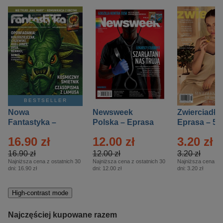
BESTSELLER
Nowa
Newsweek
Zwierciadło
Fantastyka –
Polska – Eprasa
Eprasa – 5/
Eprasa – 5/2026
– 13/2026
16.90 zł
12.00 zł
3.20 zł
16.90 zł
12.00 zł
3.20 zł
Najniższa cena z ostatnich 30
Najniższa cena z ostatnich 30
Najniższa cena z o
dni:
16.90 zł
dni:
12.00 zł
dni:
3.20 zł
High-contrast mode
Najczęściej kupowane razem