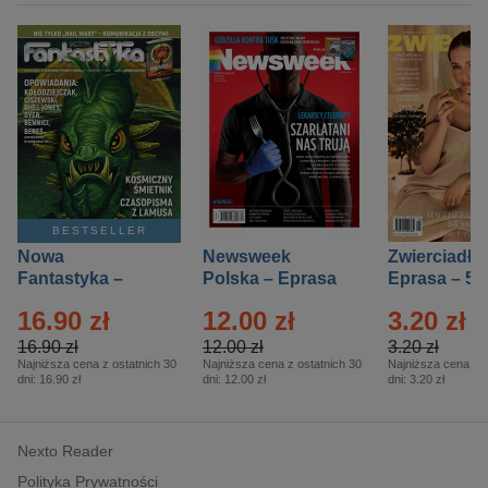
BESTSELLER
Nowa
Newsweek
Zwierciadło
Fantastyka –
Polska – Eprasa
Eprasa – 5/
Eprasa – 5/2026
– 13/2026
16.90 zł
12.00 zł
3.20 zł
16.90 zł
12.00 zł
3.20 zł
Najniższa cena z ostatnich 30
Najniższa cena z ostatnich 30
Najniższa cena z o
dni:
16.90 zł
dni:
12.00 zł
dni:
3.20 zł
Nexto Reader
Polityka Prywatności