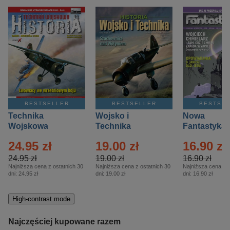
BESTSELLER
BESTSELLER
BESTSE
Technika
Wojsko i
Nowa
Wojskowa
Technika
Fantastyka 
Historia – Eprasa
Historia Wydanie
Eprasa – 4/
24.95 zł
19.00 zł
16.90 zł
– 2/2026
Specjalne –
Eprasa – 2/2026
24.95 zł
19.00 zł
16.90 zł
Najniższa cena z ostatnich 30
Najniższa cena z ostatnich 30
Najniższa cena z o
dni:
24.95 zł
dni:
19.00 zł
dni:
16.90 zł
High-contrast mode
Najczęściej kupowane razem