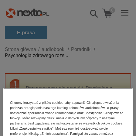
0
Pokaż/schowaj
wyszukiwarkę
E-prasa
Kategorie
Strona główna
audiobooki
Poradniki
Psychologia zdrowego rozs...
Zobacz wszystkie E-prasa
budownictwo, aranżacja wnętrz
biznesowe, branżowe, gospodarka
Przepraszamy, ale produkt „Psychologia
darmowe wydania
zdrowego rozsądku” nie jest dostępny.
dzienniki
Chcemy korzystać z plików cookies, aby zapewnić Ci najlepsze wrażenia
podczas przeglądania naszego katalogu ebooków, audiobooków i e-prasy,
edukacja
High-contrast mode
dostarczać spersonalizowane rekomendacje oraz udostępniać Ci najnowsze
hobby, sport, rozrywka
funkcje, które rozwijamy dzięki analizie danych i współpracy z naszymi
partnerami. Jeśli zgadzasz się na korzystanie ze wszystkich plików cookies,
Polecane
komputery, internet, technologie, informatyka
kliknij „Zaakceptuj wszystkie”. Możesz również dostosować swoje
preferencje, klikając „Zmień ustawienia”. Pamiętaj, że zawsze możesz