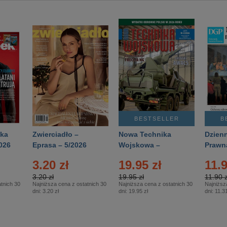
BESTSELLER
B
ka
Zwierciadło –
Nowa Technika
Dzienn
026
Eprasa – 5/2026
Wojskowa –
Prawn
Eprasa – 2/2026
65/20
3.20 zł
19.95 zł
11.9
3.20 zł
19.95 zł
11.90 z
tnich 30
Najniższa cena z ostatnich 30
Najniższa cena z ostatnich 30
Najniższ
dni:
3.20 zł
dni:
19.95 zł
dni:
11.31