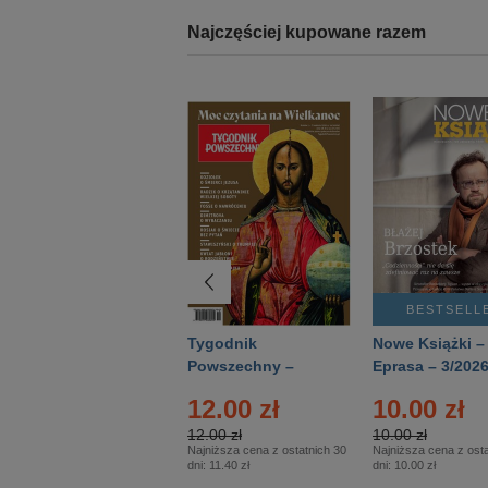
Najczęściej kupowane razem
BESTSELLER
BESTSELL
Technika
Tygodnik
Nowe Książki –
Wojskowa Historia
Powszechny –
Eprasa – 3/202
- Numer specjalny
Eprasa – 14/2026
12.00 zł
10.00 zł
– Eprasa – 2/2026
12.00 zł
10.00 zł
Najniższa cena z ostatnich 30
Najniższa cena z osta
dni:
11.40 zł
dni:
10.00 zł