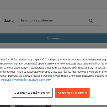
Szukaj
Szukaj
E-prasa
eży
QUO VADIS
Zobacz wszystkie E-prasa
polityka, społeczno-informacyjne
stać z plików cookies, aby zapewnić Ci najlepsze wrażenia podczas przeglądania naszego
iobooków i e-prasy, dostarczać spersonalizowane rekomendacje oraz udostępniać Ci najno
psychologiczne
e jest dostępny.
amy dzięki analizie danych i współpracy z naszymi partnerami. Jeśli zgadzasz się na korzyst
inne
lików cookies, kliknij „Zaakceptuj wszystkie”. Możesz również dostosować swoje preferencje
popularno-naukowe
ienia”. Pamiętaj, że zawsze możesz wycofać swoją zgodę, zmieniając ustawienia cookies lu
Polityka prywatności
Zaufani partnerzy
historia
zdrowie
religie
Ustawienia plików cookie
Akceptuj pliki cookie