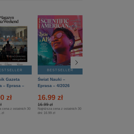
ESTSELLER
BESTSELLER
BESTSELLER
ik Gazeta
Świat Nauki –
Mówią Wieki –
a – Eprasa –
Eprasa – 4/2026
Eprasa – 3/2026
26
0 zł
16.99 zł
12.50 zł
ł
16.99 zł
12.50 zł
a cena z ostatnich 30
Najniższa cena z ostatnich 30
Najniższa cena z ostatnich 30
 zł
dni:
16.99 zł
dni:
12.50 zł