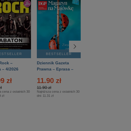
ESTSELLER
BESTSELLER
BESTSELLER
Rock –
Dziennik Gazeta
Świat Wiedzy
 – 4/2026
Prawna – Eprasa –
Historia – Eprasa –
83/2026
2/2026
9 zł
11.90 zł
13.99 zł
ł
11.90 zł
13.99 zł
a cena z ostatnich 30
Najniższa cena z ostatnich 30
Najniższa cena z ostatnich 30
 zł
dni:
11.31 zł
dni:
13.99 zł