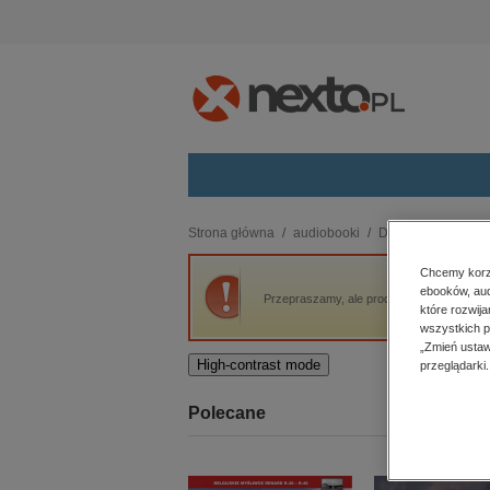
Kategorie
Strona główna
audiobooki
Dla dzieci i młodzi
budownictwo, aranżacja wnętrz
Chcemy korzy
ebooków, aud
biznesowe, branżowe, gospodarka
Przepraszamy, ale produkt „QUO VADIS” ni
które rozwij
darmowe wydania
wszystkich p
dzienniki
„Zmień ustaw
High-contrast mode
przeglądarki.
edukacja
hobby, sport, rozrywka
Polecane
komputery, internet, technologie,
informatyka
kobiece, lifestyle, kultura