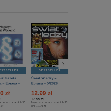
ESTSELLER
BESTSELLER
BESTSELLER
ik Gazeta
Świat Wiedzy –
T3 – Eprasa –
a – Eprasa –
Eprasa – 5/2026
4/2026
26
0 zł
12.99 zł
9.50 zł
ł
12.99 zł
9.50 zł
a cena z ostatnich 30
Najniższa cena z ostatnich 30
Najniższa cena z ostatnich 30
 zł
dni:
12.99 zł
dni:
11.90 zł