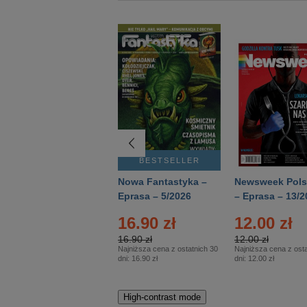
BESTSELLER
BESTSELLER
Deutsch Aktuell –
Nowa Fantastyka –
Newsweek Pols
Eprasa – 2/2026
Eprasa – 5/2026
– Eprasa – 13/2
16.90 zł
12.00 zł
16.90 zł
12.00 zł
Najniższa cena z ostatnich 30
Najniższa cena z osta
dni:
16.90 zł
dni:
12.00 zł
High-contrast mode