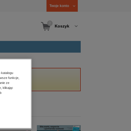
Twoje konto
0
Koszyk
 katalogu
wsze funkcje,
anie ze
, klikając
b