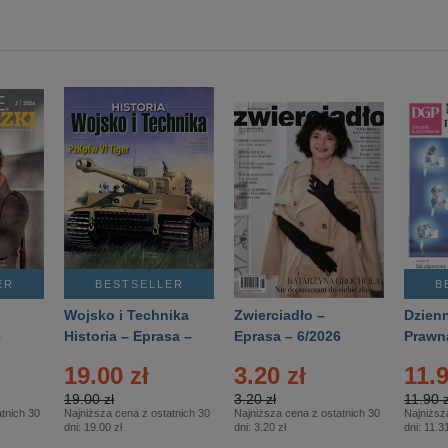
ER
BESTSELLER
B
Wojsko i Technika
Zwierciadło –
Dzienn
6
Historia – Eprasa –
Eprasa – 6/2026
Prawn
2/2026
74/20
19.00 zł
3.20 zł
11.9
19.00 zł
3.20 zł
11.90 z
tnich 30
Najniższa cena z ostatnich 30
Najniższa cena z ostatnich 30
Najniższ
dni:
19.00 zł
dni:
3.20 zł
dni:
11.31