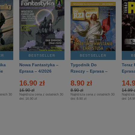
ER
BESTSELLER
BESTSELLER
B
ika
Nowa Fantastyka –
Tygodnik Do
Teraz 
ie
Eprasa – 4/2026
Rzeczy – Eprasa –
Eprasa
rasa
14/2026
16.90 zł
8.90 zł
14.9
16.90 zł
8.90 zł
14.99 z
tnich 30
Najniższa cena z ostatnich 30
Najniższa cena z ostatnich 30
Najniższ
dni:
16.90 zł
dni:
8.90 zł
dni:
14.99