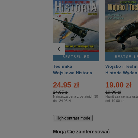
BESTSELLER
BESTSELLER
BESTSELL
Gość Niedzielny -
Technika
Wojsko i Techn
Warszawski –
Wojskowa Historia
Historia Wydan
Eprasa – 14/2026
– Eprasa – 2/2026
Specjalne – Ep
24.95 zł
19.00 zł
– 2/2026
24.95 zł
19.00 zł
Najniższa cena z ostatnich 30
Najniższa cena z osta
dni:
24.95 zł
dni:
19.00 zł
High-contrast mode
Mogą Cię zainteresować