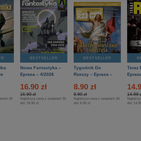
ER
BESTSELLER
BESTSELLER
B
ika
Nowa Fantastyka –
Tygodnik Do
Teraz 
ie
Eprasa – 4/2026
Rzeczy – Eprasa –
Eprasa
rasa
14/2026
16.90 zł
8.90 zł
14.9
16.90 zł
8.90 zł
14.99 z
tnich 30
Najniższa cena z ostatnich 30
Najniższa cena z ostatnich 30
Najniższ
dni:
16.90 zł
dni:
8.90 zł
dni:
14.99