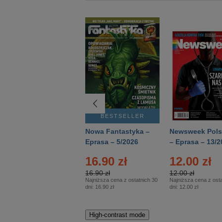
BESTSELLER
BESTSELLER
Deutsch Aktuell –
Nowa Fantastyka –
Newsweek Pols
Eprasa – 2/2026
Eprasa – 5/2026
– Eprasa – 13/2
16.90 zł
12.00 zł
16.90 zł
12.00 zł
Najniższa cena z ostatnich 30
Najniższa cena z osta
dni:
16.90 zł
dni:
12.00 zł
High-contrast mode