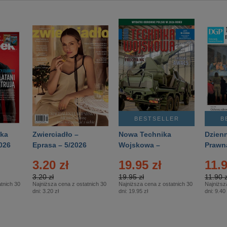
BESTSELLER
B
ka
Zwierciadło –
Nowa Technika
Dzienn
026
Eprasa – 5/2026
Wojskowa –
Prawn
Eprasa – 2/2026
65/20
3.20 zł
19.95 zł
11.9
3.20 zł
19.95 zł
11.90 z
tnich 30
Najniższa cena z ostatnich 30
Najniższa cena z ostatnich 30
Najniższ
dni:
3.20 zł
dni:
19.95 zł
dni:
9.40 