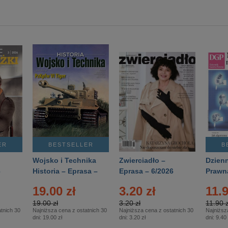
ER
BESTSELLER
B
Wojsko i Technika
Zwierciadło –
Dzienn
6
Historia – Eprasa –
Eprasa – 6/2026
Prawn
2/2026
74/20
19.00 zł
3.20 zł
11.9
19.00 zł
3.20 zł
11.90 z
tnich 30
Najniższa cena z ostatnich 30
Najniższa cena z ostatnich 30
Najniższ
dni:
19.00 zł
dni:
3.20 zł
dni:
9.40 