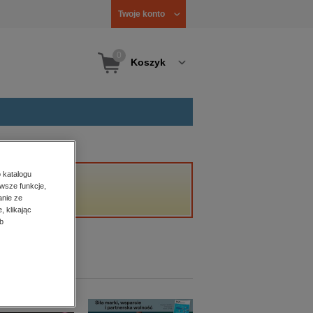
Twoje konto
0
Koszyk
 katalogu
wsze funkcje,
anie ze
, klikając
b