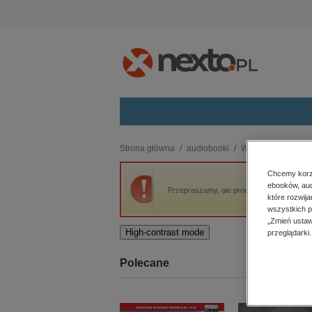
Kategorie
Strona główna
audiobooki
Wakacje i podróże
budownictwo, aranżacja wnętrz
Chcemy korzy
ebooków, aud
biznesowe, branżowe, gospodarka
Przepraszamy, ale produkt „Rynek Starego
które rozwij
darmowe wydania
wszystkich p
dzienniki
„Zmień ustaw
High-contrast mode
przeglądarki.
edukacja
hobby, sport, rozrywka
Polecane
komputery, internet, technologie,
informatyka
kobiece, lifestyle, kultura