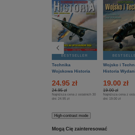
BESTSELLER
BESTSELLER
BESTSELL
Gość Niedzielny -
Technika
Wojsko i Techn
Warszawski –
Wojskowa Historia
Historia Wydan
Eprasa – 14/2026
– Eprasa – 2/2026
Specjalne – Ep
24.95 zł
19.00 zł
– 2/2026
24.95 zł
19.00 zł
Najniższa cena z ostatnich 30
Najniższa cena z osta
dni:
24.95 zł
dni:
19.00 zł
High-contrast mode
Mogą Cię zainteresować