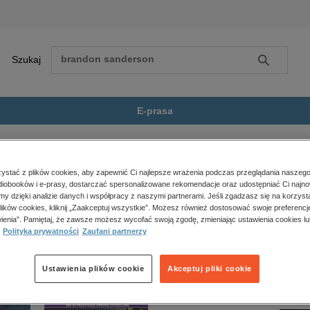
Szukaj
Szukaj
E-prasa
Rynek Starego Miasta. Szlakiem...
Zobacz wszystkie E-prasa
polityka, społeczno-informacyjne
stać z plików cookies, aby zapewnić Ci najlepsze wrażenia podczas przeglądania naszego
iobooków i e-prasy, dostarczać spersonalizowane rekomendacje oraz udostępniać Ci najno
psychologiczne
 Miasta. Szlakiem warszawskich zabytków” nie jest dostępny.
amy dzięki analizie danych i współpracy z naszymi partnerami. Jeśli zgadzasz się na korzyst
inne
lików cookies, kliknij „Zaakceptuj wszystkie”. Możesz również dostosować swoje preferencje
popularno-naukowe
ienia”. Pamiętaj, że zawsze możesz wycofać swoją zgodę, zmieniając ustawienia cookies lu
Polityka prywatności
Zaufani partnerzy
historia
zdrowie
religie
Ustawienia plików cookie
Akceptuj pliki cookie