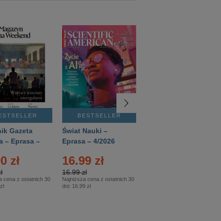
ESTSELLER
BESTSELLER
BESTSELLER
ik Gazeta
Świat Nauki –
Mówią Wieki –
a – Eprasa –
Eprasa – 4/2026
Eprasa – 3/2026
26
0 zł
16.99 zł
12.50 zł
ł
16.99 zł
12.50 zł
a cena z ostatnich 30
Najniższa cena z ostatnich 30
Najniższa cena z ostatnich 30
zł
dni:
16.99 zł
dni:
12.50 zł