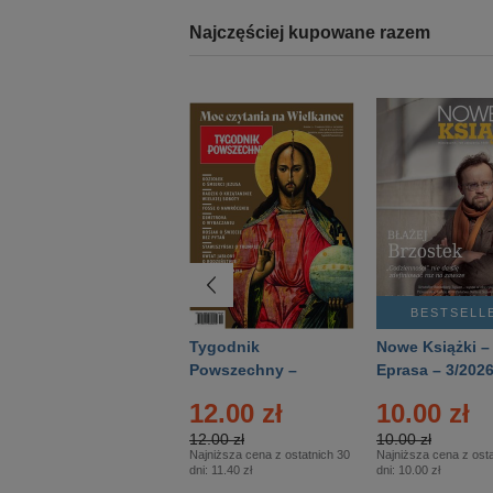
Najczęściej kupowane razem
BESTSELLER
BESTSELL
Technika
Tygodnik
Nowe Książki –
Wojskowa Historia
Powszechny –
Eprasa – 3/202
- Numer specjalny
Eprasa – 14/2026
12.00 zł
10.00 zł
– Eprasa – 2/2026
12.00 zł
10.00 zł
Najniższa cena z ostatnich 30
Najniższa cena z osta
dni:
11.40 zł
dni:
10.00 zł