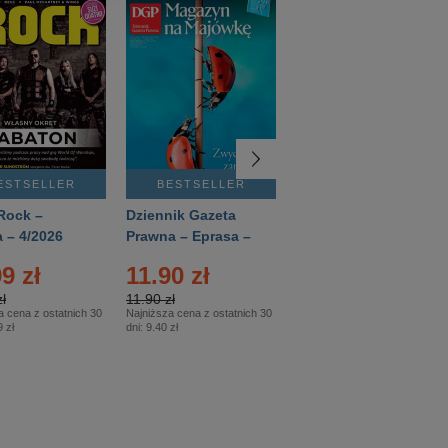
ESTSELLER
BESTSELLER
BESTSELLER
Rock –
Dziennik Gazeta
Świat Wiedzy
 – 4/2026
Prawna – Eprasa –
Historia – Eprasa –
83/2026
2/2026
9 zł
11.90 zł
13.99 zł
ł
11.90 zł
13.99 zł
a cena z ostatnich 30
Najniższa cena z ostatnich 30
Najniższa cena z ostatnich 30
 zł
dni:
9.40 zł
dni:
13.99 zł