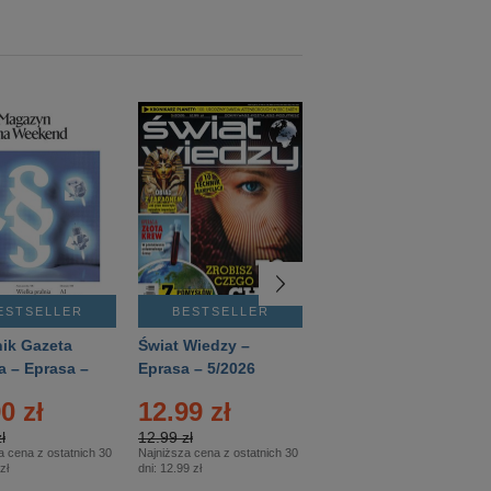
ESTSELLER
BESTSELLER
BESTSELLER
ik Gazeta
Świat Wiedzy –
T3 – Eprasa –
a – Eprasa –
Eprasa – 5/2026
4/2026
26
0 zł
12.99 zł
9.50 zł
ł
12.99 zł
9.50 zł
a cena z ostatnich 30
Najniższa cena z ostatnich 30
Najniższa cena z ostatnich 30
zł
dni:
12.99 zł
dni:
11.90 zł