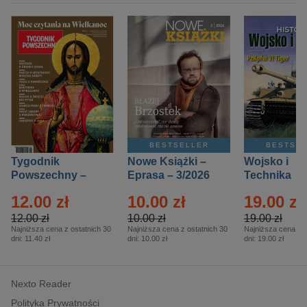
BESTSELLER
BESTSE
Tygodnik
Nowe Książki –
Wojsko i
Powszechny –
Eprasa – 3/2026
Technika
Eprasa – 14/2026
Historia – E
12.00 zł
10.00 zł
19.00 zł
– 2/2026
12.00 zł
10.00 zł
19.00 zł
Najniższa cena z ostatnich 30
Najniższa cena z ostatnich 30
Najniższa cena z o
dni:
11.40 zł
dni:
10.00 zł
dni:
19.00 zł
Nexto Reader
Polityka Prywatności