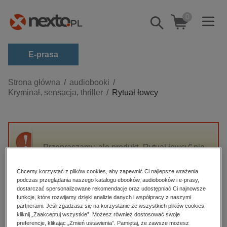
0
Pokaż/schowaj
wyszukiwarkę
E-prasa
Kategorie
Strona główna
audiobooki
Kryminał, sensacja, thriller
Rytuał łowcy
Zobacz wszystkie E-prasa
budownictwo, aranżacja wnętrz
biznesowe, branżowe, gospodarka
Przepraszamy, ale produkt „Rytuał łowcy” nie
darmowe wydania
jest dostępny.
dzienniki
Chcemy korzystać z plików cookies, aby zapewnić Ci najlepsze wrażenia
podczas przeglądania naszego katalogu ebooków, audiobooków i e-prasy,
edukacja
High-contrast mode
dostarczać spersonalizowane rekomendacje oraz udostępniać Ci najnowsze
hobby, sport, rozrywka
funkcje, które rozwijamy dzięki analizie danych i współpracy z naszymi
partnerami. Jeśli zgadzasz się na korzystanie ze wszystkich plików cookies,
Polecane
komputery, internet, technologie, informatyka
kliknij „Zaakceptuj wszystkie”. Możesz również dostosować swoje
preferencje, klikając „Zmień ustawienia”. Pamiętaj, że zawsze możesz