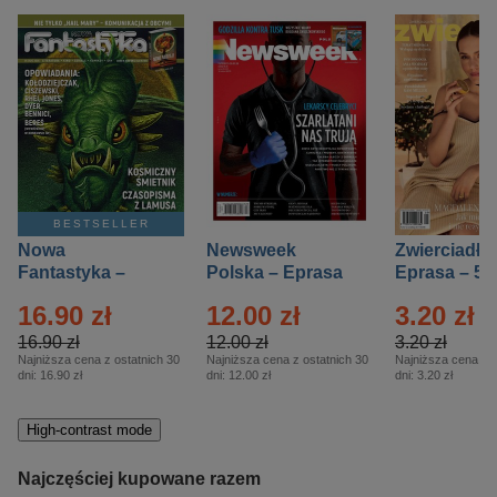
BESTSELLER
Nowa
Newsweek
Zwierciadło
Fantastyka –
Polska – Eprasa
Eprasa – 5/
Eprasa – 5/2026
– 13/2026
16.90 zł
12.00 zł
3.20 zł
16.90 zł
12.00 zł
3.20 zł
Najniższa cena z ostatnich 30
Najniższa cena z ostatnich 30
Najniższa cena z o
dni:
16.90 zł
dni:
12.00 zł
dni:
3.20 zł
High-contrast mode
Najczęściej kupowane razem