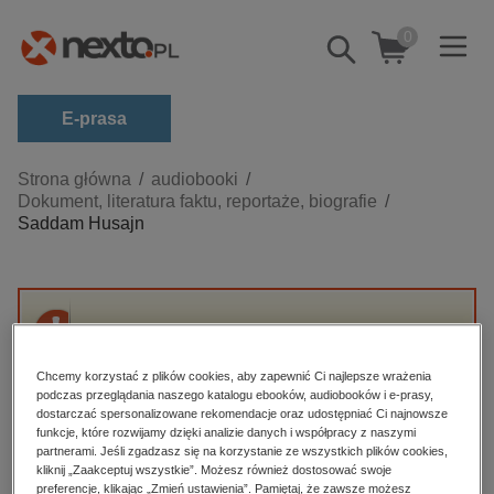
0
Pokaż/schowaj
wyszukiwarkę
E-prasa
Kategorie
Strona główna
audiobooki
Dokument, literatura faktu, reportaże, biografie
Zobacz wszystkie E-prasa
Saddam Husajn
budownictwo, aranżacja wnętrz
biznesowe, branżowe, gospodarka
darmowe wydania
Przepraszamy, ale produkt „Saddam Husajn”
dzienniki
nie jest dostępny.
Chcemy korzystać z plików cookies, aby zapewnić Ci najlepsze wrażenia
edukacja
podczas przeglądania naszego katalogu ebooków, audiobooków i e-prasy,
dostarczać spersonalizowane rekomendacje oraz udostępniać Ci najnowsze
High-contrast mode
hobby, sport, rozrywka
funkcje, które rozwijamy dzięki analizie danych i współpracy z naszymi
partnerami. Jeśli zgadzasz się na korzystanie ze wszystkich plików cookies,
komputery, internet, technologie, informatyka
kliknij „Zaakceptuj wszystkie”. Możesz również dostosować swoje
Polecane
preferencje, klikając „Zmień ustawienia”. Pamiętaj, że zawsze możesz