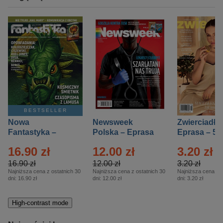
BESTSELLER
Nowa
Newsweek
Zwierciadło
Fantastyka –
Polska – Eprasa
Eprasa – 5/
Eprasa – 5/2026
– 13/2026
16.90 zł
12.00 zł
3.20 zł
16.90 zł
12.00 zł
3.20 zł
Najniższa cena z ostatnich 30
Najniższa cena z ostatnich 30
Najniższa cena z o
dni:
16.90 zł
dni:
12.00 zł
dni:
3.20 zł
High-contrast mode