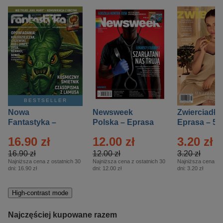
BESTSELLER
Nowa
Newsweek
Zwierciadło
Fantastyka –
Polska – Eprasa
Eprasa – 5/
Eprasa – 5/2026
– 13/2026
16.90 zł
12.00 zł
3.20 zł
16.90 zł
12.00 zł
3.20 zł
Najniższa cena z ostatnich 30
Najniższa cena z ostatnich 30
Najniższa cena z o
dni:
16.90 zł
dni:
12.00 zł
dni:
3.20 zł
High-contrast mode
Najczęściej kupowane razem