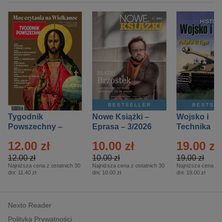
BESTSELLER
BESTSE
Tygodnik
Nowe Książki –
Wojsko i
Powszechny –
Eprasa – 3/2026
Technika
Eprasa – 14/2026
Historia – E
12.00 zł
10.00 zł
19.00 zł
– 2/2026
12.00 zł
10.00 zł
19.00 zł
Najniższa cena z ostatnich 30
Najniższa cena z ostatnich 30
Najniższa cena z o
dni:
11.40 zł
dni:
10.00 zł
dni:
19.00 zł
Nexto Reader
Polityka Prywatności