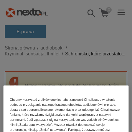
0
Pokaż/schowaj
wyszukiwarkę
E-prasa
Kategorie
Strona główna
audiobooki
Kryminał, sensacja, thriller
Schronisko, które przestało...
Zobacz wszystkie E-prasa
budownictwo, aranżacja wnętrz
biznesowe, branżowe, gospodarka
Przepraszamy, ale produkt „Schronisko, które
darmowe wydania
przestało istnieć” nie jest dostępny.
dzienniki
Chcemy korzystać z plików cookies, aby zapewnić Ci najlepsze wrażenia
podczas przeglądania naszego katalogu ebooków, audiobooków i e-prasy,
edukacja
High-contrast mode
dostarczać spersonalizowane rekomendacje oraz udostępniać Ci najnowsze
hobby, sport, rozrywka
funkcje, które rozwijamy dzięki analizie danych i współpracy z naszymi
partnerami. Jeśli zgadzasz się na korzystanie ze wszystkich plików cookies,
Polecane
komputery, internet, technologie, informatyka
kliknij „Zaakceptuj wszystkie”. Możesz również dostosować swoje
preferencje, klikając „Zmień ustawienia”. Pamiętaj, że zawsze możesz