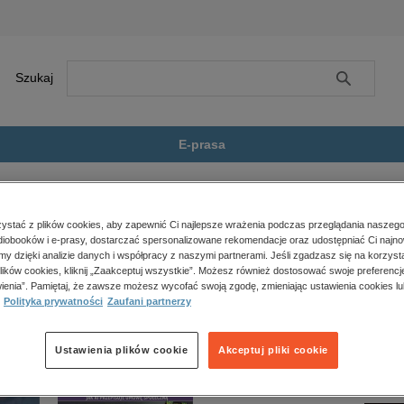
Szukaj
Szukaj
E-prasa
się pod drzewem ...
Zobacz wszystkie E-prasa
polityka, społeczno-informacyjne
stać z plików cookies, aby zapewnić Ci najlepsze wrażenia podczas przeglądania naszego
iobooków i e-prasy, dostarczać spersonalizowane rekomendacje oraz udostępniać Ci najno
psychologiczne
 pod drzewem ombu” nie jest dostępny.
amy dzięki analizie danych i współpracy z naszymi partnerami. Jeśli zgadzasz się na korzyst
inne
lików cookies, kliknij „Zaakceptuj wszystkie”. Możesz również dostosować swoje preferencje
popularno-naukowe
ienia”. Pamiętaj, że zawsze możesz wycofać swoją zgodę, zmieniając ustawienia cookies lu
Polityka prywatności
Zaufani partnerzy
historia
zdrowie
religie
Ustawienia plików cookie
Akceptuj pliki cookie