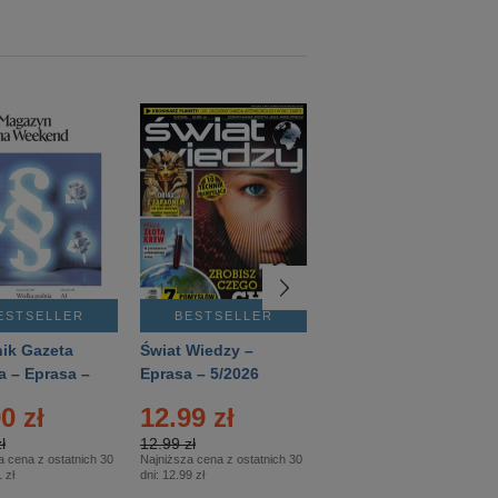
ESTSELLER
BESTSELLER
BESTSELLER
ik Gazeta
Świat Wiedzy –
T3 – Eprasa –
a – Eprasa –
Eprasa – 5/2026
4/2026
26
0 zł
12.99 zł
9.50 zł
ł
12.99 zł
9.50 zł
a cena z ostatnich 30
Najniższa cena z ostatnich 30
Najniższa cena z ostatnich 30
 zł
dni:
12.99 zł
dni:
11.90 zł