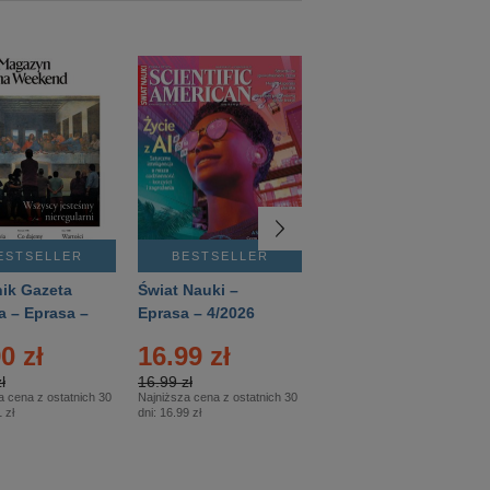
ESTSELLER
BESTSELLER
BESTSELLER
ik Gazeta
Świat Nauki –
Mówią Wieki –
a – Eprasa –
Eprasa – 4/2026
Eprasa – 3/2026
26
0 zł
16.99 zł
12.50 zł
ł
16.99 zł
12.50 zł
a cena z ostatnich 30
Najniższa cena z ostatnich 30
Najniższa cena z ostatnich 30
 zł
dni:
16.99 zł
dni:
12.50 zł