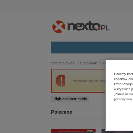
Kategorie
Strona główna
audiobooki
Proza
Spotkamy 
budownictwo, aranżacja wnętrz
Chcemy korzy
ebooków, aud
biznesowe, branżowe, gospodarka
Przepraszamy, ale produkt „Spotkamy się
które rozwij
darmowe wydania
wszystkich p
dzienniki
„Zmień ustaw
High-contrast mode
przeglądarki.
edukacja
hobby, sport, rozrywka
Polecane
komputery, internet, technologie,
informatyka
kobiece, lifestyle, kultura