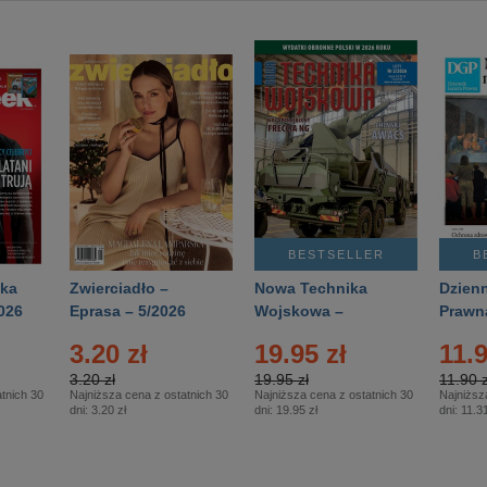
BESTSELLER
B
ka
Zwierciadło –
Nowa Technika
Dzienn
026
Eprasa – 5/2026
Wojskowa –
Prawn
Eprasa – 2/2026
65/20
3.20 zł
19.95 zł
11.9
3.20 zł
19.95 zł
11.90 z
tnich 30
Najniższa cena z ostatnich 30
Najniższa cena z ostatnich 30
Najniższ
dni:
3.20 zł
dni:
19.95 zł
dni:
11.31