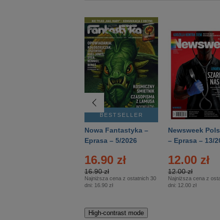
BESTSELLER
BESTSELLER
Deutsch Aktuell –
Nowa Fantastyka –
Newsweek Pols
Eprasa – 2/2026
Eprasa – 5/2026
– Eprasa – 13/2
16.90 zł
12.00 zł
16.90 zł
12.00 zł
Najniższa cena z ostatnich 30
Najniższa cena z osta
dni:
16.90 zł
dni:
12.00 zł
High-contrast mode