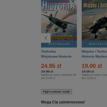
BESTSELLER
BESTSELLER
BESTSELL
Gość Niedzielny -
Technika
Wojsko i Techn
Warszawski –
Wojskowa Historia
Historia Wydan
Eprasa – 14/2026
– Eprasa – 2/2026
Specjalne – Ep
4.00 zł
24.95 zł
19.00 zł
– 2/2026
4.00 zł
24.95 zł
19.00 zł
Najniższa cena z ostatnich 30
Najniższa cena z ostatnich 30
Najniższa cena z osta
dni:
3.80 zł
dni:
24.95 zł
dni:
19.00 zł
High-contrast mode
Mogą Cię zainteresować