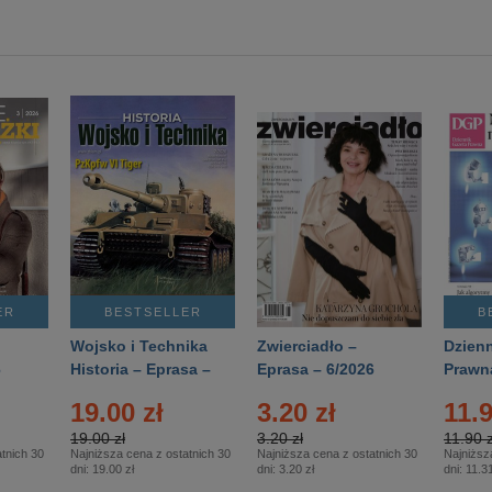
ER
BESTSELLER
B
Wojsko i Technika
Zwierciadło –
Dzienn
6
Historia – Eprasa –
Eprasa – 6/2026
Prawn
2/2026
74/20
19.00 zł
3.20 zł
11.9
19.00 zł
3.20 zł
11.90 z
tnich 30
Najniższa cena z ostatnich 30
Najniższa cena z ostatnich 30
Najniższ
dni:
19.00 zł
dni:
3.20 zł
dni:
11.31