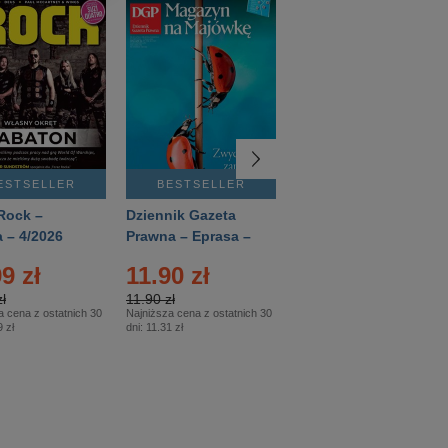
ESTSELLER
BESTSELLER
BESTSELLER
Rock –
Dziennik Gazeta
Świat Wiedzy
 – 4/2026
Prawna – Eprasa –
Historia – Eprasa –
83/2026
2/2026
9 zł
11.90 zł
13.99 zł
ł
11.90 zł
13.99 zł
a cena z ostatnich 30
Najniższa cena z ostatnich 30
Najniższa cena z ostatnich 30
 zł
dni:
11.31 zł
dni:
13.99 zł