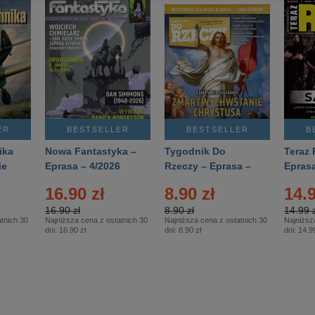
ER
BESTSELLER
BESTSELLER
B
ika
Nowa Fantastyka –
Tygodnik Do
Teraz 
ie
Eprasa – 4/2026
Rzeczy – Eprasa –
Eprasa
rasa
14/2026
16.90 zł
8.90 zł
14.9
16.90 zł
8.90 zł
14.99 z
tnich 30
Najniższa cena z ostatnich 30
Najniższa cena z ostatnich 30
Najniższ
dni:
16.90 zł
dni:
8.90 zł
dni:
14.99