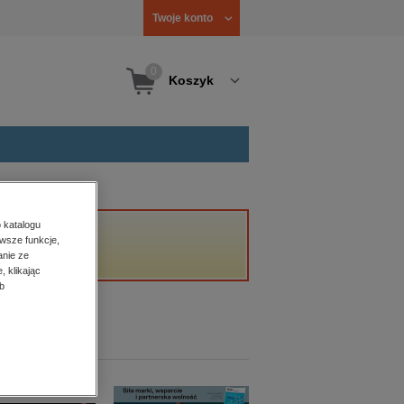
Twoje konto
0
Koszyk
 katalogu
wsze funkcje,
anie ze
, klikając
b