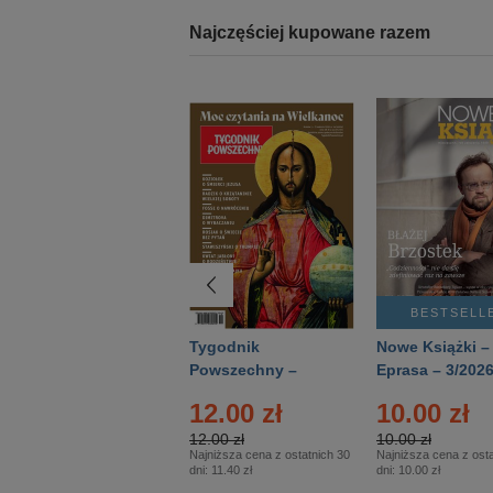
Najczęściej kupowane razem
BESTSELLER
BESTSELL
Technika
Tygodnik
Nowe Książki –
Wojskowa Historia
Powszechny –
Eprasa – 3/202
- Numer specjalny
Eprasa – 14/2026
12.00 zł
10.00 zł
– Eprasa – 2/2026
12.00 zł
10.00 zł
Najniższa cena z ostatnich 30
Najniższa cena z osta
dni:
11.40 zł
dni:
10.00 zł