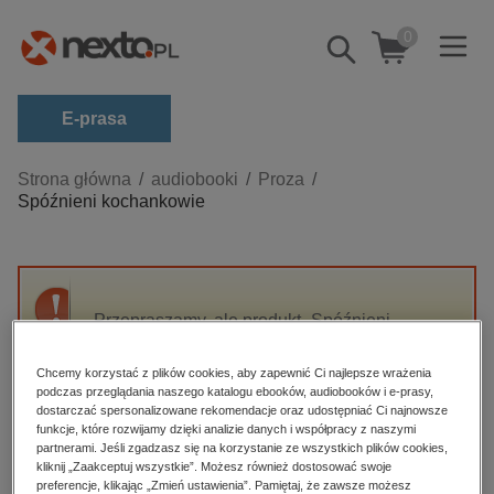
0
Pokaż/schowaj
wyszukiwarkę
E-prasa
Kategorie
Strona główna
audiobooki
Proza
Spóźnieni kochankowie
Zobacz wszystkie E-prasa
budownictwo, aranżacja wnętrz
biznesowe, branżowe, gospodarka
Przepraszamy, ale produkt „Spóźnieni
darmowe wydania
kochankowie” nie jest dostępny.
dzienniki
Chcemy korzystać z plików cookies, aby zapewnić Ci najlepsze wrażenia
podczas przeglądania naszego katalogu ebooków, audiobooków i e-prasy,
edukacja
High-contrast mode
dostarczać spersonalizowane rekomendacje oraz udostępniać Ci najnowsze
hobby, sport, rozrywka
funkcje, które rozwijamy dzięki analizie danych i współpracy z naszymi
partnerami. Jeśli zgadzasz się na korzystanie ze wszystkich plików cookies,
Polecane
komputery, internet, technologie, informatyka
kliknij „Zaakceptuj wszystkie”. Możesz również dostosować swoje
preferencje, klikając „Zmień ustawienia”. Pamiętaj, że zawsze możesz