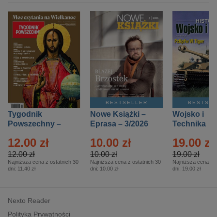
BESTSELLER
BESTSE
Tygodnik
Nowe Książki –
Wojsko i
Powszechny –
Eprasa – 3/2026
Technika
Eprasa – 14/2026
Historia – E
12.00 zł
10.00 zł
19.00 zł
– 2/2026
12.00 zł
10.00 zł
19.00 zł
Najniższa cena z ostatnich 30
Najniższa cena z ostatnich 30
Najniższa cena z o
dni:
11.40 zł
dni:
10.00 zł
dni:
19.00 zł
Nexto Reader
Polityka Prywatności