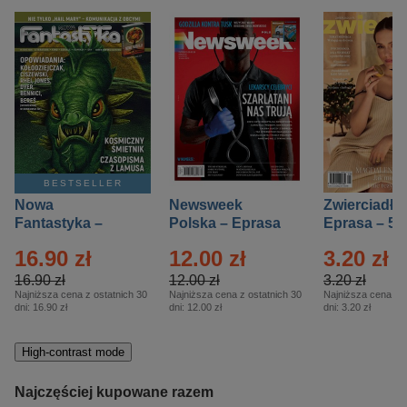
BESTSELLER
Nowa
Newsweek
Zwierciadło
Fantastyka –
Polska – Eprasa
Eprasa – 5/
Eprasa – 5/2026
– 13/2026
16.90 zł
12.00 zł
3.20 zł
16.90 zł
12.00 zł
3.20 zł
Najniższa cena z ostatnich 30
Najniższa cena z ostatnich 30
Najniższa cena z o
dni:
16.90 zł
dni:
12.00 zł
dni:
3.20 zł
High-contrast mode
Najczęściej kupowane razem