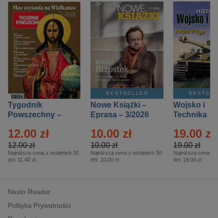
BESTSELLER
BESTSE
Tygodnik
Nowe Książki –
Wojsko i
Powszechny –
Eprasa – 3/2026
Technika
Eprasa – 14/2026
Historia – E
12.00 zł
10.00 zł
19.00 zł
– 2/2026
12.00 zł
10.00 zł
19.00 zł
Najniższa cena z ostatnich 30
Najniższa cena z ostatnich 30
Najniższa cena z o
dni:
11.40 zł
dni:
10.00 zł
dni:
19.00 zł
Nexto Reader
Polityka Prywatności