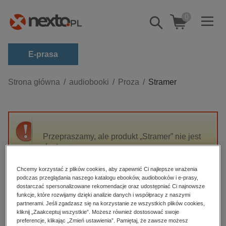
0
Pokaż/schowaj
wyszukiwarkę
E-prasa
Kategorie
Strona główna
audiobooki
Proza
Stramer
Zobacz wszystkie E-prasa
budownictwo, aranżacja wnętrz
biznesowe, branżowe, gospodarka
Przepraszamy, ale produkt „Stramer” nie jest
dostępny.
darmowe wydania
dzienniki
Chcemy korzystać z plików cookies, aby zapewnić Ci najlepsze wrażenia
High-contrast mode
podczas przeglądania naszego katalogu ebooków, audiobooków i e-prasy,
edukacja
dostarczać spersonalizowane rekomendacje oraz udostępniać Ci najnowsze
hobby, sport, rozrywka
funkcje, które rozwijamy dzięki analizie danych i współpracy z naszymi
Polecane
partnerami. Jeśli zgadzasz się na korzystanie ze wszystkich plików cookies,
komputery, internet, technologie, informatyka
kliknij „Zaakceptuj wszystkie”. Możesz również dostosować swoje
preferencje, klikając „Zmień ustawienia”. Pamiętaj, że zawsze możesz