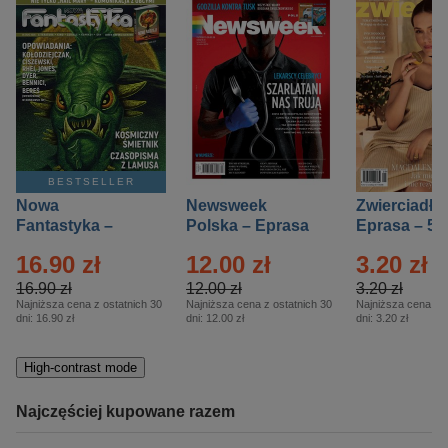
BESTSELLER
Nowa
Newsweek
Zwierciadło
Fantastyka –
Polska – Eprasa
Eprasa – 5/
Eprasa – 5/2026
– 13/2026
16.90 zł
12.00 zł
3.20 zł
16.90 zł
12.00 zł
3.20 zł
Najniższa cena z ostatnich 30
Najniższa cena z ostatnich 30
Najniższa cena z o
dni:
16.90 zł
dni:
12.00 zł
dni:
3.20 zł
High-contrast mode
Najczęściej kupowane razem