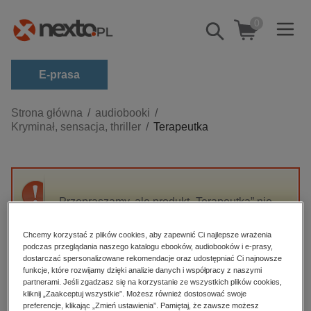
0
Pokaż/schowaj
wyszukiwarkę
E-prasa
Kategorie
Strona główna
audiobooki
Kryminał, sensacja, thriller
Terapeutka
Zobacz wszystkie E-prasa
budownictwo, aranżacja wnętrz
biznesowe, branżowe, gospodarka
Przepraszamy, ale produkt „Terapeutka” nie
darmowe wydania
jest dostępny.
dzienniki
Chcemy korzystać z plików cookies, aby zapewnić Ci najlepsze wrażenia
podczas przeglądania naszego katalogu ebooków, audiobooków i e-prasy,
edukacja
High-contrast mode
dostarczać spersonalizowane rekomendacje oraz udostępniać Ci najnowsze
hobby, sport, rozrywka
funkcje, które rozwijamy dzięki analizie danych i współpracy z naszymi
partnerami. Jeśli zgadzasz się na korzystanie ze wszystkich plików cookies,
Polecane
komputery, internet, technologie, informatyka
kliknij „Zaakceptuj wszystkie”. Możesz również dostosować swoje
preferencje, klikając „Zmień ustawienia”. Pamiętaj, że zawsze możesz