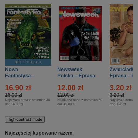
BESTSELLER
Nowa
Newsweek
Zwierciadło
Fantastyka –
Polska – Eprasa
Eprasa – 5/
Eprasa – 5/2026
– 13/2026
16.90 zł
12.00 zł
3.20 zł
16.90 zł
12.00 zł
3.20 zł
Najniższa cena z ostatnich 30
Najniższa cena z ostatnich 30
Najniższa cena z o
dni:
16.90 zł
dni:
12.00 zł
dni:
3.20 zł
High-contrast mode
Najczęściej kupowane razem