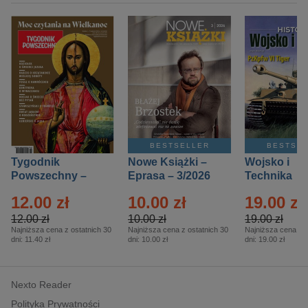
BESTSELLER
BESTSE
Tygodnik
Nowe Książki –
Wojsko i
Powszechny –
Eprasa – 3/2026
Technika
Eprasa – 14/2026
Historia – E
12.00 zł
10.00 zł
19.00 zł
– 2/2026
12.00 zł
10.00 zł
19.00 zł
Najniższa cena z ostatnich 30
Najniższa cena z ostatnich 30
Najniższa cena z o
dni:
11.40 zł
dni:
10.00 zł
dni:
19.00 zł
Nexto Reader
Polityka Prywatności