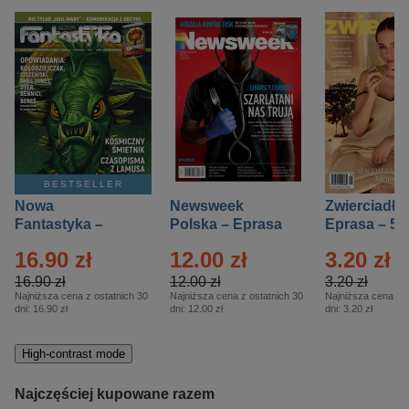
BESTSELLER
Nowa
Newsweek
Zwierciadło
Fantastyka –
Polska – Eprasa
Eprasa – 5/
Eprasa – 5/2026
– 13/2026
16.90 zł
12.00 zł
3.20 zł
16.90 zł
12.00 zł
3.20 zł
Najniższa cena z ostatnich 30
Najniższa cena z ostatnich 30
Najniższa cena z o
dni:
16.90 zł
dni:
12.00 zł
dni:
3.20 zł
High-contrast mode
Najczęściej kupowane razem