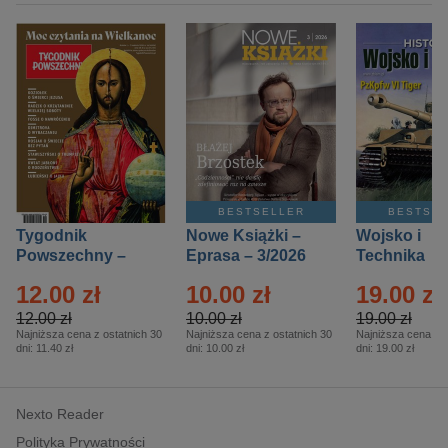
BESTSELLER
BESTSE
Tygodnik
Nowe Książki –
Wojsko i
Powszechny –
Eprasa – 3/2026
Technika
Eprasa – 14/2026
Historia – E
12.00 zł
10.00 zł
19.00 zł
– 2/2026
12.00 zł
10.00 zł
19.00 zł
Najniższa cena z ostatnich 30
Najniższa cena z ostatnich 30
Najniższa cena z o
dni:
11.40 zł
dni:
10.00 zł
dni:
19.00 zł
Nexto Reader
Polityka Prywatności