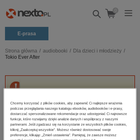
0
Pokaż/schowaj
wyszukiwarkę
E-prasa
Kategorie
Strona główna
audiobooki
Dla dzieci i młodzieży
Tokio Ever After
Zobacz wszystkie E-prasa
budownictwo, aranżacja wnętrz
biznesowe, branżowe, gospodarka
Przepraszamy, ale produkt „Tokio Ever After”
darmowe wydania
nie jest dostępny.
dzienniki
Chcemy korzystać z plików cookies, aby zapewnić Ci najlepsze wrażenia
podczas przeglądania naszego katalogu ebooków, audiobooków i e-prasy,
edukacja
dostarczać spersonalizowane rekomendacje oraz udostępniać Ci najnowsze
High-contrast mode
funkcje, które rozwijamy dzięki analizie danych i współpracy z naszymi
hobby, sport, rozrywka
partnerami. Jeśli zgadzasz się na korzystanie ze wszystkich plików cookies,
Polecane
kliknij „Zaakceptuj wszystkie”. Możesz również dostosować swoje
komputery, internet, technologie, informatyka
preferencje, klikając „Zmień ustawienia”. Pamiętaj, że zawsze możesz