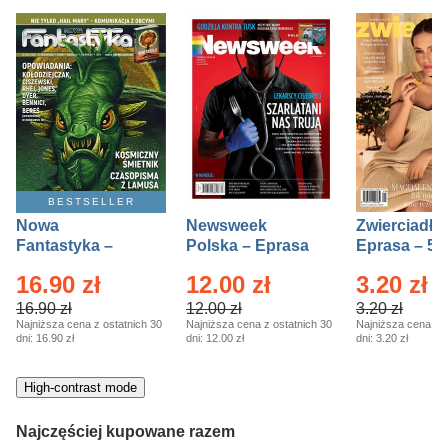
BESTSELLER
Nowa
Newsweek
Zwierciadło
Fantastyka –
Polska – Eprasa
Eprasa – 5/
Eprasa – 5/2026
– 13/2026
16.90 zł
12.00 zł
3.20 zł
16.90 zł
12.00 zł
3.20 zł
Najniższa cena z ostatnich 30
Najniższa cena z ostatnich 30
Najniższa cena z o
dni:
16.90 zł
dni:
12.00 zł
dni:
3.20 zł
High-contrast mode
Najczęściej kupowane razem