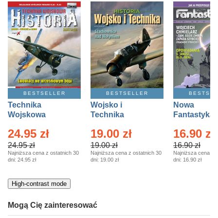
kobiece, lifestyle, kultura
polityka, społeczno-informacyjne
psychologiczne
inne
popularno-naukowe
historia
BESTSELLER
BESTSELLER
BESTSE
zdrowie
Technika
Wojsko i
Nowa
religie
Wojskowa
Technika
Fantastyka 
Historia – Eprasa
Historia Wydanie
Eprasa – 4/
24.95 zł
19.00 zł
16.90 zł
– 2/2026
Specjalne –
Eprasa – 2/2026
24.95 zł
19.00 zł
16.90 zł
Najniższa cena z ostatnich 30
Najniższa cena z ostatnich 30
Najniższa cena z o
dni:
24.95 zł
dni:
19.00 zł
dni:
16.90 zł
High-contrast mode
Mogą Cię zainteresować