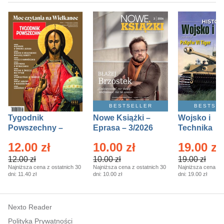
BESTSELLER
BESTSE
Tygodnik
Nowe Książki –
Wojsko i
Powszechny –
Eprasa – 3/2026
Technika
Eprasa – 14/2026
Historia – E
12.00 zł
10.00 zł
19.00 zł
– 2/2026
12.00 zł
10.00 zł
19.00 zł
Najniższa cena z ostatnich 30
Najniższa cena z ostatnich 30
Najniższa cena z o
dni:
11.40 zł
dni:
10.00 zł
dni:
19.00 zł
Nexto Reader
Polityka Prywatności