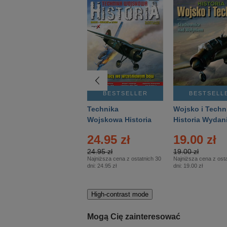
BESTSELLER
BESTSELLER
BESTSELL
Gość Niedzielny -
Technika
Wojsko i Techn
Warszawski –
Wojskowa Historia
Historia Wydan
Eprasa – 14/2026
– Eprasa – 2/2026
Specjalne – Ep
4.00 zł
24.95 zł
19.00 zł
– 2/2026
4.00 zł
24.95 zł
19.00 zł
Najniższa cena z ostatnich 30
Najniższa cena z ostatnich 30
Najniższa cena z osta
dni:
3.80 zł
dni:
24.95 zł
dni:
19.00 zł
High-contrast mode
Mogą Cię zainteresować