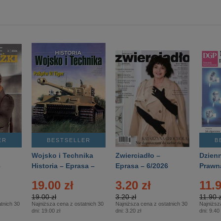
ER
BESTSELLER
B
Wojsko i Technika
Zwierciadło –
Dzienn
6
Historia – Eprasa –
Eprasa – 6/2026
Prawn
2/2026
74/20
19.00 zł
3.20 zł
11.9
19.00 zł
3.20 zł
11.90 z
tnich 30
Najniższa cena z ostatnich 30
Najniższa cena z ostatnich 30
Najniższ
dni:
19.00 zł
dni:
3.20 zł
dni:
9.40 