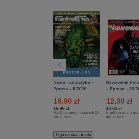
BESTSELLER
BESTSELLER
Deutsch Aktuell –
Nowa Fantastyka –
Newsweek Pols
Eprasa – 2/2026
Eprasa – 5/2026
– Eprasa – 13/2
16.90 zł
12.00 zł
16.90 zł
12.00 zł
Najniższa cena z ostatnich 30
Najniższa cena z osta
dni:
16.90 zł
dni:
12.00 zł
High-contrast mode