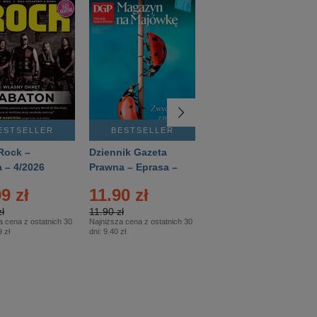
ESTSELLER
BESTSELLER
BESTSELLER
Rock –
Dziennik Gazeta
Świat Wiedzy
 – 4/2026
Prawna – Eprasa –
Historia – Eprasa –
83/2026
2/2026
9 zł
11.90 zł
13.99 zł
ł
11.90 zł
13.99 zł
a cena z ostatnich 30
Najniższa cena z ostatnich 30
Najniższa cena z ostatnich 30
 zł
dni:
9.40 zł
dni:
13.99 zł