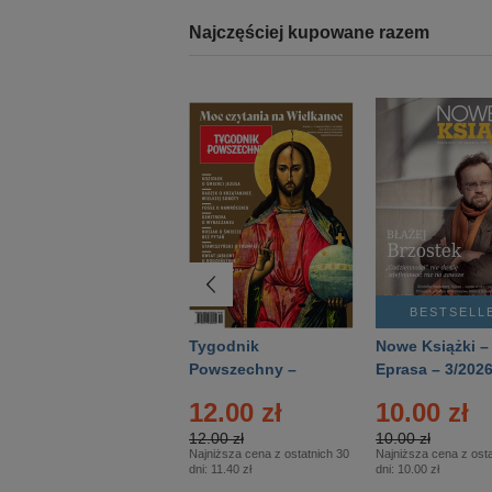
Najczęściej kupowane razem
BESTSELLER
BESTSELL
Technika
Tygodnik
Nowe Książki –
Wojskowa Historia
Powszechny –
Eprasa – 3/202
- Numer specjalny
Eprasa – 14/2026
12.00 zł
10.00 zł
– Eprasa – 2/2026
12.00 zł
10.00 zł
Najniższa cena z ostatnich 30
Najniższa cena z osta
dni:
11.40 zł
dni:
10.00 zł