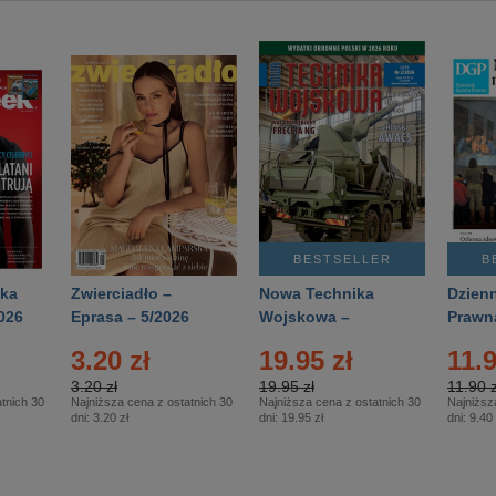
BESTSELLER
B
ka
Zwierciadło –
Nowa Technika
Dzienn
026
Eprasa – 5/2026
Wojskowa –
Prawn
Eprasa – 2/2026
65/20
3.20 zł
19.95 zł
11.9
3.20 zł
19.95 zł
11.90 z
tnich 30
Najniższa cena z ostatnich 30
Najniższa cena z ostatnich 30
Najniższ
dni:
3.20 zł
dni:
19.95 zł
dni:
9.40 