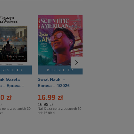
ESTSELLER
BESTSELLER
BESTSELLER
ik Gazeta
Świat Nauki –
Mówią Wieki –
a – Eprasa –
Eprasa – 4/2026
Eprasa – 3/2026
26
0 zł
16.99 zł
12.50 zł
ł
16.99 zł
12.50 zł
a cena z ostatnich 30
Najniższa cena z ostatnich 30
Najniższa cena z ostatnich 30
zł
dni:
16.99 zł
dni:
12.50 zł