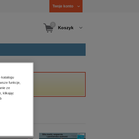
Twoje konto
0
Koszyk
 katalogu
wsze funkcje,
anie ze
, klikając
b