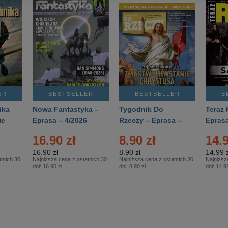
ER
BESTSELLER
BESTSELLER
B
ika
Nowa Fantastyka –
Tygodnik Do
Teraz 
ie
Eprasa – 4/2026
Rzeczy – Eprasa –
Eprasa
rasa
14/2026
16.90 zł
8.90 zł
14.9
16.90 zł
8.90 zł
14.99 z
tnich 30
Najniższa cena z ostatnich 30
Najniższa cena z ostatnich 30
Najniższ
dni:
16.90 zł
dni:
8.90 zł
dni:
14.99