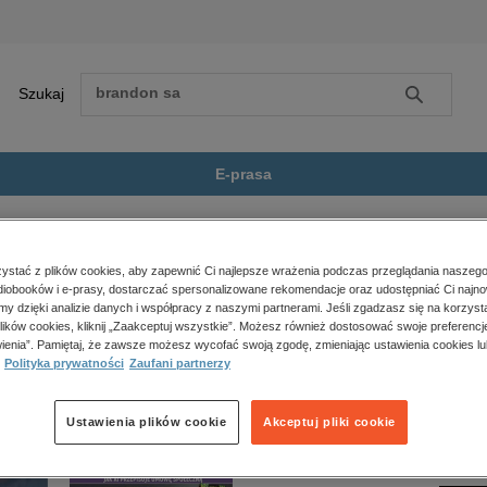
Szukaj
Szukaj
E-prasa
szaleństwie jest metoda....
Zobacz wszystkie E-prasa
polityka, społeczno-informacyjne
stać z plików cookies, aby zapewnić Ci najlepsze wrażenia podczas przeglądania naszego
iobooków i e-prasy, dostarczać spersonalizowane rekomendacje oraz udostępniać Ci najno
psychologiczne
wie jest metoda. Powieść o zarządzaniu projektami” nie jest dostępny.
amy dzięki analizie danych i współpracy z naszymi partnerami. Jeśli zgadzasz się na korzyst
inne
lików cookies, kliknij „Zaakceptuj wszystkie”. Możesz również dostosować swoje preferencje
popularno-naukowe
ienia”. Pamiętaj, że zawsze możesz wycofać swoją zgodę, zmieniając ustawienia cookies lu
Polityka prywatności
Zaufani partnerzy
historia
zdrowie
religie
Ustawienia plików cookie
Akceptuj pliki cookie