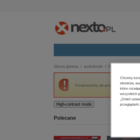
Kategorie
Strona główna
audiobooki
Poradniki
W tym 
budownictwo, aranżacja wnętrz
Chcemy korzy
ebooków, aud
biznesowe, branżowe, gospodarka
Przepraszamy, ale produkt „W tym szaleńst
które rozwij
darmowe wydania
wszystkich p
dzienniki
„Zmień ustaw
High-contrast mode
przeglądarki.
edukacja
hobby, sport, rozrywka
Polecane
komputery, internet, technologie,
informatyka
kobiece, lifestyle, kultura