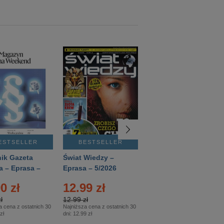
ESTSELLER
BESTSELLER
BESTSELLER
ik Gazeta
Świat Wiedzy –
T3 – Eprasa –
a – Eprasa –
Eprasa – 5/2026
4/2026
26
0 zł
12.99 zł
9.50 zł
ł
12.99 zł
9.50 zł
a cena z ostatnich 30
Najniższa cena z ostatnich 30
Najniższa cena z ostatnich 30
zł
dni:
12.99 zł
dni:
11.90 zł