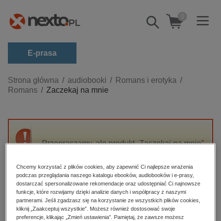
0
Pokaż/schowaj
wyszukiwarkę
E-prasa
Kategorie
Strona główna
audiobooki
Romans i erotyka
Romans
Zaczekaj na mnie
Zobacz wszystkie E-prasa
budownictwo, aranżacja wnętrz
biznesowe, branżowe, gospodarka
Przepraszamy, ale produkt „Zaczekaj na mnie”
darmowe wydania
nie jest dostępny.
dzienniki
Chcemy korzystać z plików cookies, aby zapewnić Ci najlepsze wrażenia
podczas przeglądania naszego katalogu ebooków, audiobooków i e-prasy,
edukacja
High-contrast mode
dostarczać spersonalizowane rekomendacje oraz udostępniać Ci najnowsze
hobby, sport, rozrywka
funkcje, które rozwijamy dzięki analizie danych i współpracy z naszymi
partnerami. Jeśli zgadzasz się na korzystanie ze wszystkich plików cookies,
Polecane
komputery, internet, technologie, informatyka
kliknij „Zaakceptuj wszystkie”. Możesz również dostosować swoje
preferencje, klikając „Zmień ustawienia”. Pamiętaj, że zawsze możesz