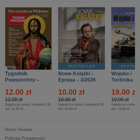
BESTSELLER
BESTSE
Tygodnik
Nowe Książki –
Wojsko i
Powszechny –
Eprasa – 3/2026
Technika
Eprasa – 14/2026
Historia – E
12.00 zł
10.00 zł
19.00 zł
– 2/2026
12.00 zł
10.00 zł
19.00 zł
Najniższa cena z ostatnich 30
Najniższa cena z ostatnich 30
Najniższa cena z o
dni:
11.40 zł
dni:
10.00 zł
dni:
19.00 zł
Nexto Reader
Polityka Prywatności