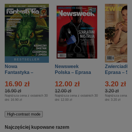
BESTSELLER
Nowa
Newsweek
Zwierciadło
Fantastyka –
Polska – Eprasa
Eprasa – 5/
Eprasa – 5/2026
– 13/2026
16.90 zł
12.00 zł
3.20 zł
16.90 zł
12.00 zł
3.20 zł
Najniższa cena z ostatnich 30
Najniższa cena z ostatnich 30
Najniższa cena z o
dni:
16.90 zł
dni:
12.00 zł
dni:
3.20 zł
High-contrast mode
Najczęściej kupowane razem