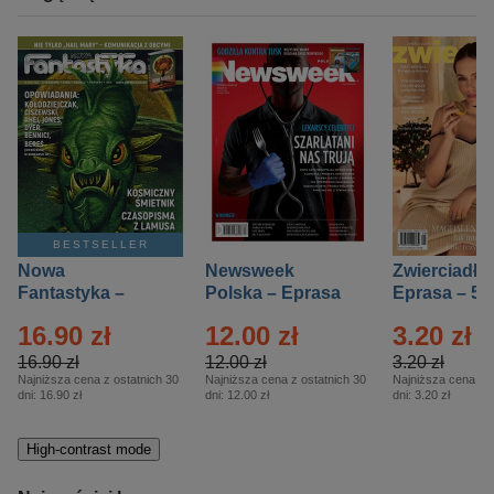
BESTSELLER
Nowa
Newsweek
Zwierciadło
Fantastyka –
Polska – Eprasa
Eprasa – 5/
Eprasa – 5/2026
– 13/2026
16.90 zł
12.00 zł
3.20 zł
16.90 zł
12.00 zł
3.20 zł
Najniższa cena z ostatnich 30
Najniższa cena z ostatnich 30
Najniższa cena z o
dni:
16.90 zł
dni:
12.00 zł
dni:
3.20 zł
High-contrast mode