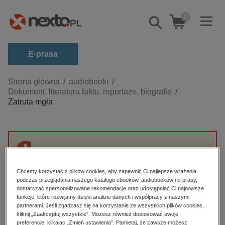
0
Pokaż/schowaj
wyszukiwarkę
E-prasa
Kategorie
Strona główna
audiobooki
Dokument, literatura faktu, reportaże, biografie
Zobacz wszystkie E-prasa
Zatruta mgła
budownictwo, aranżacja wnętrz
biznesowe, branżowe, gospodarka
darmowe wydania
Przepraszamy, ale produkt „Zatruta mgła” nie
dzienniki
jest dostępny.
Chcemy korzystać z plików cookies, aby zapewnić Ci najlepsze wrażenia
edukacja
podczas przeglądania naszego katalogu ebooków, audiobooków i e-prasy,
dostarczać spersonalizowane rekomendacje oraz udostępniać Ci najnowsze
High-contrast mode
hobby, sport, rozrywka
funkcje, które rozwijamy dzięki analizie danych i współpracy z naszymi
partnerami. Jeśli zgadzasz się na korzystanie ze wszystkich plików cookies,
komputery, internet, technologie, informatyka
kliknij „Zaakceptuj wszystkie”. Możesz również dostosować swoje
Polecane
preferencje, klikając „Zmień ustawienia”. Pamiętaj, że zawsze możesz