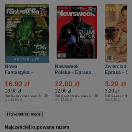
BESTSELLER
Nowa
Newsweek
Zwierciadło
Fantastyka –
Polska – Eprasa
Eprasa – 5/
Eprasa – 5/2026
– 13/2026
16.90 zł
12.00 zł
3.20 zł
16.90 zł
12.00 zł
3.20 zł
Najniższa cena z ostatnich 30
Najniższa cena z ostatnich 30
Najniższa cena z o
dni:
16.90 zł
dni:
12.00 zł
dni:
3.20 zł
High-contrast mode
Najczęściej kupowane razem