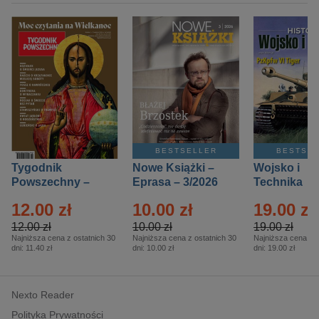
BESTSELLER
BESTSE
Tygodnik
Nowe Książki –
Wojsko i
Powszechny –
Eprasa – 3/2026
Technika
Eprasa – 14/2026
Historia – E
12.00 zł
10.00 zł
19.00 zł
– 2/2026
12.00 zł
10.00 zł
19.00 zł
Najniższa cena z ostatnich 30
Najniższa cena z ostatnich 30
Najniższa cena z o
dni:
11.40 zł
dni:
10.00 zł
dni:
19.00 zł
Nexto Reader
Polityka Prywatności