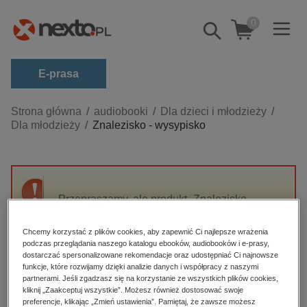
0
Pokaż/schowaj
wyszukiwarkę
E-prasa
Kategorie
Strona główna
audiobooki
Dla dzieci i młodzieży
Dla młodzieży
Znalezisko - wysypisko
Zobacz wszystkie E-prasa
budownictwo, aranżacja wnętrz
biznesowe, branżowe, gospodarka
Przepraszamy, ale produkt „Znalezisko -
darmowe wydania
wysypisko” nie jest dostępny.
dzienniki
Chcemy korzystać z plików cookies, aby zapewnić Ci najlepsze wrażenia
podczas przeglądania naszego katalogu ebooków, audiobooków i e-prasy,
edukacja
High-contrast mode
dostarczać spersonalizowane rekomendacje oraz udostępniać Ci najnowsze
hobby, sport, rozrywka
funkcje, które rozwijamy dzięki analizie danych i współpracy z naszymi
partnerami. Jeśli zgadzasz się na korzystanie ze wszystkich plików cookies,
Polecane
komputery, internet, technologie, informatyka
kliknij „Zaakceptuj wszystkie”. Możesz również dostosować swoje
preferencje, klikając „Zmień ustawienia”. Pamiętaj, że zawsze możesz