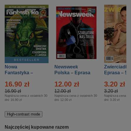
BESTSELLER
Nowa
Newsweek
Zwierciadło
Fantastyka –
Polska – Eprasa
Eprasa – 5/
Eprasa – 5/2026
– 13/2026
16.90 zł
12.00 zł
3.20 zł
16.90 zł
12.00 zł
3.20 zł
Najniższa cena z ostatnich 30
Najniższa cena z ostatnich 30
Najniższa cena z o
dni:
16.90 zł
dni:
12.00 zł
dni:
3.20 zł
High-contrast mode
Najczęściej kupowane razem