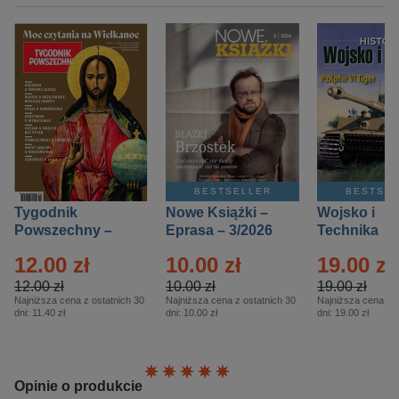
BESTSELLER
BESTSE
Tygodnik
Nowe Książki –
Wojsko i
Powszechny –
Eprasa – 3/2026
Technika
Eprasa – 14/2026
Historia – E
12.00 zł
10.00 zł
19.00 zł
– 2/2026
12.00 zł
10.00 zł
19.00 zł
Najniższa cena z ostatnich 30
Najniższa cena z ostatnich 30
Najniższa cena z o
dni:
11.40 zł
dni:
10.00 zł
dni:
19.00 zł
Ocena:
Opinie o produkcie