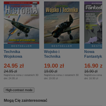
BESTSELLER
BESTSELLER
BESTSE
Technika
Wojsko i
Nowa
Wojskowa
Technika
Fantastyka 
Historia – Eprasa
Historia Wydanie
Eprasa – 4/
24.95 zł
19.00 zł
16.90 zł
– 2/2026
Specjalne –
Eprasa – 2/2026
24.95 zł
19.00 zł
16.90 zł
Najniższa cena z ostatnich 30
Najniższa cena z ostatnich 30
Najniższa cena z o
dni:
24.95 zł
dni:
19.00 zł
dni:
16.90 zł
High-contrast mode
Mogą Cię zainteresować