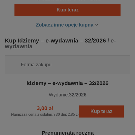
taką samą naturalnością, jak do polityki, kultury i życia
Kup teraz
społecznego. Na łamach
Idziemy
publikuje swoje artykuły
wielu znanych dziennikarzy oraz najbardziej znani
Zobacz inne opcje kupna
warszawscy duchowni.
Kup Idziemy – e-wydawnia – 32/2026
/ e-
wydawnia
Forma zakupu
Idziemy – e-wydawnia – 32/2026
Wydanie:
32/2026
3,00 zł
Kup teraz
Najniższa cena z ostatnich 30 dni:
2,85 zł
Prenumerata roczna