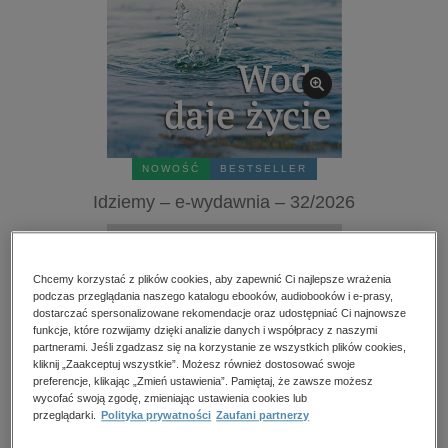
kobiece, lifestyle, kultura
polityka, społeczno-informacyjne
psychologiczne
inne
popularno-naukowe
historia
NOWOŚĆ
BESTSELLER
zdrowie
Idziemy – e-wydawnia – 32/2026
religie
Przeczytaj fragment
Chcemy korzystać z plików cookies, aby zapewnić Ci najlepsze wrażenia
podczas przeglądania naszego katalogu ebooków, audiobooków i e-prasy,
Numery archiwalne
dostarczać spersonalizowane rekomendacje oraz udostępniać Ci najnowsze
funkcje, które rozwijamy dzięki analizie danych i współpracy z naszymi
Ocena:
partnerami. Jeśli zgadzasz się na korzystanie ze wszystkich plików cookies,
kliknij „Zaakceptuj wszystkie”. Możesz również dostosować swoje
Oceń produkt
preferencje, klikając „Zmień ustawienia”. Pamiętaj, że zawsze możesz
wycofać swoją zgodę, zmieniając ustawienia cookies lub
Kupując otrzymujesz format:
PDF
Dostęp online PDF
przeglądarki.
Polityka prywatności
Zaufani partnerzy