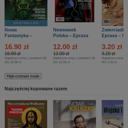
BESTSELLER
Nowa
Newsweek
Zwierciadło
Fantastyka –
Polska – Eprasa
Eprasa – 5/
Eprasa – 5/2026
– 13/2026
16.90 zł
12.00 zł
3.20 zł
16.90 zł
12.00 zł
3.20 zł
Najniższa cena z ostatnich 30
Najniższa cena z ostatnich 30
Najniższa cena z o
dni:
16.90 zł
dni:
12.00 zł
dni:
3.20 zł
High-contrast mode
Najczęściej kupowane razem