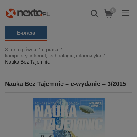
0
Pokaż/schowaj
wyszukiwarkę
E-prasa
Kategorie
Strona główna
e-prasa
komputery, internet, technologie, informatyka
Zobacz wszystkie E-prasa
Nauka Bez Tajemnic
budownictwo, aranżacja wnętrz
biznesowe, branżowe, gospodarka
Nauka Bez Tajemnic – e-wydanie – 3/2015
darmowe wydania
dzienniki
edukacja
hobby, sport, rozrywka
komputery, internet, technologie, informatyka