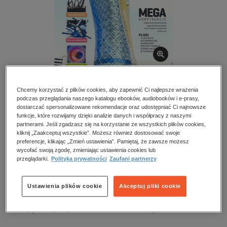
kobiece, lifestyle, kultura
polityka, społeczno-informacyjne
psychologiczne
inne
popularno-naukowe
historia
Chcemy korzystać z plików cookies, aby zapewnić Ci najlepsze wrażenia
zdrowie
podczas przeglądania naszego katalogu ebooków, audiobooków i e-prasy,
Nauka Bez Tajemnic – e-wydanie – 3/2015
dostarczać spersonalizowane rekomendacje oraz udostępniać Ci najnowsze
religie
funkcje, które rozwijamy dzięki analizie danych i współpracy z naszymi
Przeczytaj fragment
partnerami. Jeśli zgadzasz się na korzystanie ze wszystkich plików cookies,
kliknij „Zaakceptuj wszystkie”. Możesz również dostosować swoje
preferencje, klikając „Zmień ustawienia”. Pamiętaj, że zawsze możesz
wycofać swoją zgodę, zmieniając ustawienia cookies lub
Numery archiwalne
przeglądarki.
Polityka prywatności
Zaufani partnerzy
Spis treści
Ustawienia plików cookie
Akceptuj pliki cookie
Kupując otrzymujesz format:
PDF
Dostęp online PDF