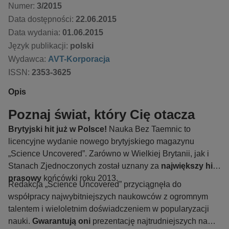
Numer:
3/2015
Data dostępności:
22.06.2015
Data wydania:
01.06.2015
Język publikacji:
polski
Wydawca:
AVT-Korporacja
ISSN:
2353-3625
Opis
Poznaj świat, który Cię otacza
Brytyjski hit już w Polsce!
Nauka Bez Taemnic to
licencyjne wydanie nowego brytyjskiego magazynu
„Science Uncovered”. Zarówno w Wielkiej Brytanii, jak i
Stanach Zjednoczonych został uznany za
największy hit
prasowy
końcówki roku 2013.
Redakcja „Science Uncovered” przyciągnęła do
współpracy najwybitniejszych naukowców z ogromnym
talentem i wieloletnim doświadczeniem w popularyzacji
nauki.
Gwarantują oni
prezentację najtrudniejszych nawet