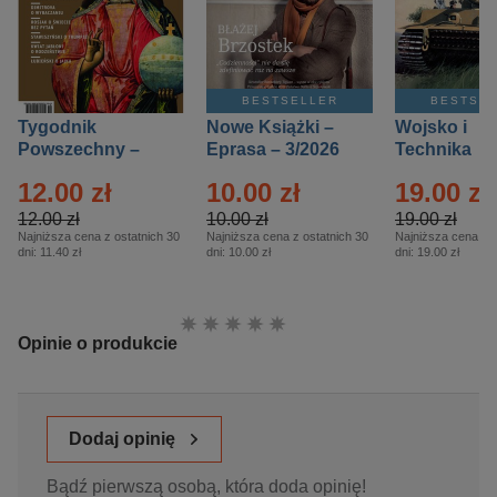
BESTSELLER
BESTSE
Tygodnik
Nowe Książki –
Wojsko i
Powszechny –
Eprasa – 3/2026
Technika
Eprasa – 14/2026
Historia – E
12.00 zł
10.00 zł
19.00 zł
– 2/2026
12.00 zł
10.00 zł
19.00 zł
Najniższa cena z ostatnich 30
Najniższa cena z ostatnich 30
Najniższa cena z o
dni:
11.40 zł
dni:
10.00 zł
dni:
19.00 zł
Ocena:
Opinie o produkcie
Dodaj opinię
Bądź pierwszą osobą, która doda opinię!