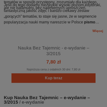
tematów w sposób przystępny, zrozumiały dla każdego,
Jeśli do tego dodamy niezwykle wysoki poziom edytorski,
ale nie bałamutny, bez nadmiernych uproszczeń.
fantastyczną jakość zdjęć i bardzo ciekawy zestaw
„gorących” tematów, to staje się jasne, że w segmencie
popularyzacja nauki mamy nareszcie w Polsce
pismo
klasy premium
, odpowiadające potrzebom intelektualnym
Więcej
i estetycznym dobrze wykształconych, wymagających
czytelników.
Nauka Bez Tajemnic - e-wydanie –
3/2015
7,80 zł
Najniższa cena z ostatnich 30 dni:
7,80 zł
Kup teraz
Kup Nauka Bez Tajemnic – e-wydanie –
3/2015
/ e-wydanie