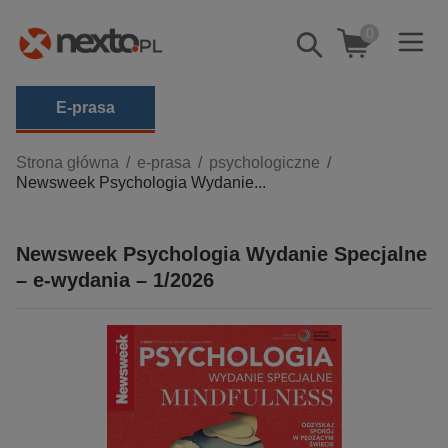
0
Pokaż/schowaj
wyszukiwarkę
E-prasa
Kategorie
Strona główna
e-prasa
psychologiczne
Newsweek Psychologia Wydanie...
Zobacz wszystkie E-prasa
budownictwo, aranżacja wnętrz
Newsweek Psychologia Wydanie Specjalne
biznesowe, branżowe, gospodarka
– e-wydania – 1/2026
darmowe wydania
dzienniki
edukacja
hobby, sport, rozrywka
komputery, internet, technologie, informatyka