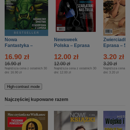
BESTSELLER
Nowa
Newsweek
Zwierciadło
Fantastyka –
Polska – Eprasa
Eprasa – 5/
Eprasa – 5/2026
– 13/2026
16.90 zł
12.00 zł
3.20 zł
16.90 zł
12.00 zł
3.20 zł
Najniższa cena z ostatnich 30
Najniższa cena z ostatnich 30
Najniższa cena z o
dni:
16.90 zł
dni:
12.00 zł
dni:
3.20 zł
High-contrast mode
Najczęściej kupowane razem