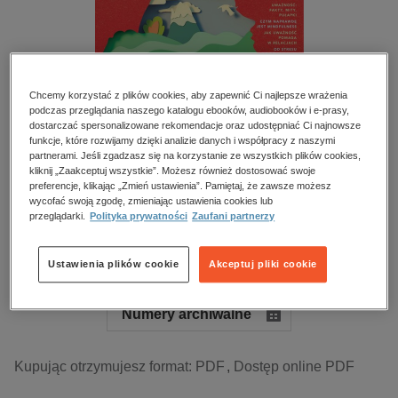
kobiece, lifestyle, kultura
polityka, społeczno-informacyjne
psychologiczne
inne
Chcemy korzystać z plików cookies, aby zapewnić Ci najlepsze wrażenia
podczas przeglądania naszego katalogu ebooków, audiobooków i e-prasy,
popularno-naukowe
dostarczać spersonalizowane rekomendacje oraz udostępniać Ci najnowsze
funkcje, które rozwijamy dzięki analizie danych i współpracy z naszymi
historia
partnerami. Jeśli zgadzasz się na korzystanie ze wszystkich plików cookies,
kliknij „Zaakceptuj wszystkie”. Możesz również dostosować swoje
zdrowie
BESTSELLER
preferencje, klikając „Zmień ustawienia”. Pamiętaj, że zawsze możesz
religie
Newsweek Psychologia Wydanie Specjalne – e-
wycofać swoją zgodę, zmieniając ustawienia cookies lub
przeglądarki.
Polityka prywatności
Zaufani partnerzy
wydania – 1/2026
Przeczytaj fragment
Ustawienia plików cookie
Akceptuj pliki cookie
Numery archiwalne
Kupując otrzymujesz format:
PDF
Dostęp online PDF