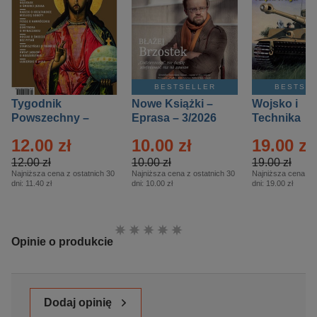
BESTSELLER
BESTSE
Tygodnik
Nowe Książki –
Wojsko i
Powszechny –
Eprasa – 3/2026
Technika
Eprasa – 14/2026
Historia – E
12.00 zł
10.00 zł
19.00 zł
– 2/2026
12.00 zł
10.00 zł
19.00 zł
Najniższa cena z ostatnich 30
Najniższa cena z ostatnich 30
Najniższa cena z o
dni:
11.40 zł
dni:
10.00 zł
dni:
19.00 zł
Ocena:
Opinie o produkcie
Dodaj opinię