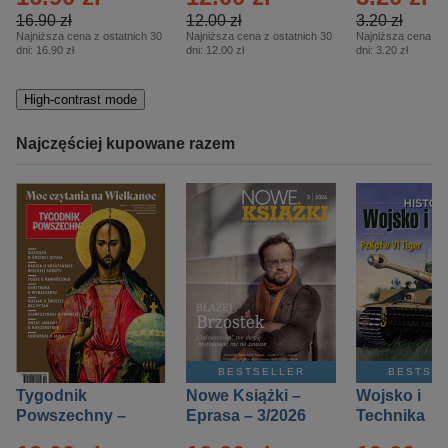
16.90 zł
12.00 zł
3.20 zł
Najniższa cena z ostatnich 30
Najniższa cena z ostatnich 30
Najniższa cena z o
dni:
16.90 zł
dni:
12.00 zł
dni:
3.20 zł
High-contrast mode
Najczęściej kupowane razem
BESTSELLER
BESTSE
Tygodnik
Nowe Książki –
Wojsko i
Powszechny –
Eprasa – 3/2026
Technika
Eprasa – 14/2026
Historia – E