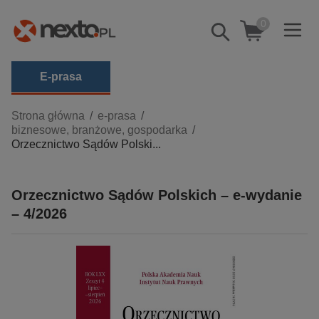
0
Pokaż/schowaj
wyszukiwarkę
E-prasa
Kategorie
Strona główna
e-prasa
biznesowe, branżowe, gospodarka
Zobacz wszystkie E-prasa
Orzecznictwo Sądów Polski...
budownictwo, aranżacja wnętrz
biznesowe, branżowe, gospodarka
Orzecznictwo Sądów Polskich – e-wydanie
– 4/2026
darmowe wydania
dzienniki
edukacja
hobby, sport, rozrywka
komputery, internet, technologie, informatyka