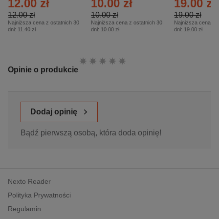
12.00 zł
10.00 zł
19.00 zł
– 2/2026
12.00 zł
10.00 zł
19.00 zł
Najniższa cena z ostatnich 30
Najniższa cena z ostatnich 30
Najniższa cena z o
dni:
11.40 zł
dni:
10.00 zł
dni:
19.00 zł
Ocena:
Opinie o produkcie
Dodaj opinię
Bądź pierwszą osobą, która doda opinię!
Nexto Reader
Polityka Prywatności
Regulamin