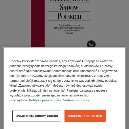
kobiece, lifestyle, kultura
polityka, społeczno-informacyjne
psychologiczne
inne
popularno-naukowe
historia
zdrowie
Chcemy korzystać z plików cookies, aby zapewnić Ci najlepsze wrażenia
religie
podczas przeglądania naszego katalogu ebooków, audiobooków i e-prasy,
dostarczać spersonalizowane rekomendacje oraz udostępniać Ci najnowsze
Orzecznictwo Sądów Polskich – e-wydanie –
funkcje, które rozwijamy dzięki analizie danych i współpracy z naszymi
4/2026
partnerami. Jeśli zgadzasz się na korzystanie ze wszystkich plików cookies,
kliknij „Zaakceptuj wszystkie”. Możesz również dostosować swoje
preferencje, klikając „Zmień ustawienia”. Pamiętaj, że zawsze możesz
Przeczytaj fragment
wycofać swoją zgodę, zmieniając ustawienia cookies lub
przeglądarki.
Polityka prywatności
Zaufani partnerzy
Numery archiwalne
Ustawienia plików cookie
Akceptuj pliki cookie
Kupując otrzymujesz format:
PDF
Dostęp online PDF