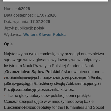
Numer:
4/2026
Data dostępności:
17.07.2026
Data wydania:
17.07.2026
Język publikacji:
polski
Wydawca:
Wolters Kluwer Polska
Opis
Najstarszy na rynku comiesięczny przegląd orzecznictwa
sądowego wraz z glosami, wydawany we współpracy z
Instytutem Nauk Prawnych Polskiej Akademii Nauk.
„
Orzecznictwo Sądów Polskich
” stanowi nieocenione
źródło informacji oraz pomoc w rozwiązaniu problemów,
zbiór najnowszych i najważniejszych orzeczeń Sądu
jakie napotykają Państwo w swojej codziennej pracy.
Najwyższego, Naczelnego Sądu Administracyjnego i
Każdy z numerów miesięcznika zawiera:
sądów apelacyjnych
liczne glosy autorytetów polskiej teorii i praktyki
Czasopismo jest ujęte w w międzynarodowej bazie
prawniczej
European Reference Index for the Humanities and Social
skorowidz przedmiotowy