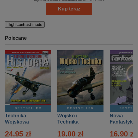
Kup teraz
High-contrast mode
Polecane
BESTSELLER
BESTSELLER
BESTSE
Technika
Wojsko i
Nowa
Wojskowa
Technika
Fantastyka 
Historia – Eprasa
Historia Wydanie
Eprasa – 4/
24.95 zł
19.00 zł
16.90 zł
– 2/2026
Specjalne –