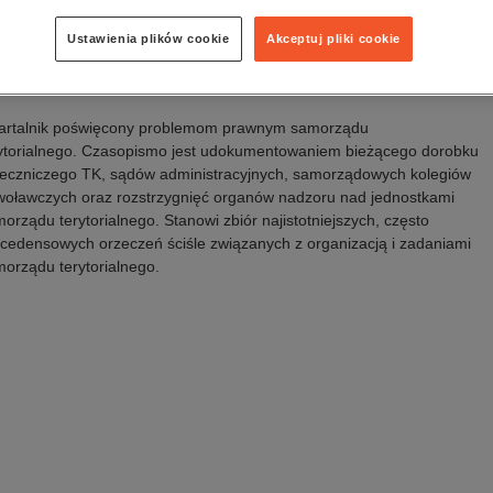
awca:
Wolters Kluwer Polska
Ustawienia plików cookie
Akceptuj pliki cookie
is
artalnik poświęcony problemom prawnym samorządu
ytorialnego.
Czasopismo jest udokumentowaniem bieżącego dorobku
eczniczego TK, sądów administracyjnych, samorządowych kolegiów
oławczych oraz rozstrzygnięć organów nadzoru nad jednostkami
orządu terytorialnego. Stanowi zbiór najistotniejszych, często
cedensowych orzeczeń ściśle związanych z organizacją i zadaniami
orządu terytorialnego.