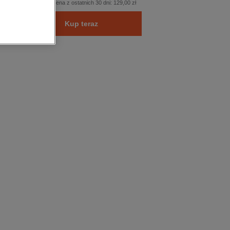
Najniższa cena z ostatnich 30 dni:
129,00 zł
Kup teraz