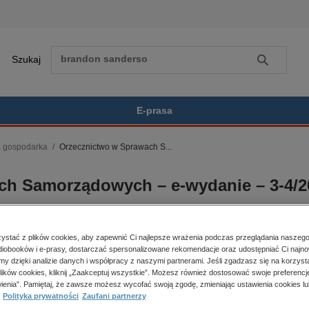
Szukaj
Szukaj
E-prasa
, gospodarka
Orzecznictwo w Sprawach S...
Zobacz wszystkie E-prasa
polityka, społeczno-informacyjne
ch Samorządowych – e-wydanie – 3-4/2
psychologiczne
inne
popularno-naukowe
historia
stać z plików cookies, aby zapewnić Ci najlepsze wrażenia podczas przeglądania naszego
iobooków i e-prasy, dostarczać spersonalizowane rekomendacje oraz udostępniać Ci najno
zdrowie
amy dzięki analizie danych i współpracy z naszymi partnerami. Jeśli zgadzasz się na korzyst
er:
3-4/2024
Kupując otrzymujesz format:
religie
lików cookies, kliknij „Zaakceptuj wszystkie”. Możesz również dostosować swoje preferencje
a dostępności:
16.01.2025
PDF
Dostęp online PDF
ienia”. Pamiętaj, że zawsze możesz wycofać swoją zgodę, zmieniając ustawienia cookies lu
a wydania:
16.01.2025
Polityka prywatności
Zaufani partnerzy
k publikacji:
polski