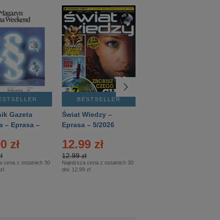
ESTSELLER
BESTSELLER
BESTSELLER
ik Gazeta
Świat Wiedzy –
T3 – Eprasa –
a – Eprasa –
Eprasa – 5/2026
4/2026
26
0 zł
12.99 zł
9.50 zł
ł
12.99 zł
9.50 zł
a cena z ostatnich 30
Najniższa cena z ostatnich 30
Najniższa cena z ostatnich 30
zł
dni:
12.99 zł
dni:
11.90 zł