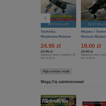
BESTSELLER
BESTSELLER
BESTSELL
Gość Niedzielny -
Technika
Wojsko i Techn
Warszawski –
Wojskowa Historia
Historia Wydan
Eprasa – 14/2026
– Eprasa – 2/2026
Specjalne – Ep
24.95 zł
19.00 zł
– 2/2026
24.95 zł
19.00 zł
Najniższa cena z ostatnich 30
Najniższa cena z osta
dni:
24.95 zł
dni:
19.00 zł
High-contrast mode
Mogą Cię zainteresować