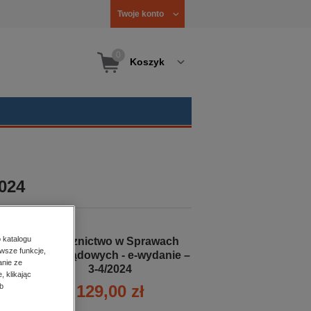
Twoje konto
0
Koszyk
024
 katalogu
Orzecznictwo w Sprawach
wsze funkcje,
Samorządowych - e-wydanie –
anie ze
3-4/2024
, klikając
129,00 zł
b