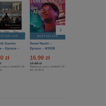
ESTSELLER
BESTSELLER
BESTSELLER
ik Gazeta
Świat Nauki –
Mówią Wieki –
a – Eprasa –
Eprasa – 4/2026
Eprasa – 3/2026
26
0 zł
16.99 zł
12.50 zł
ł
16.99 zł
12.50 zł
a cena z ostatnich 30
Najniższa cena z ostatnich 30
Najniższa cena z ostatnich 30
zł
dni:
16.99 zł
dni:
12.50 zł