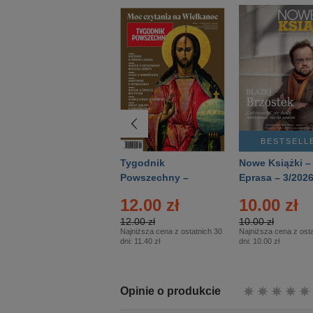
BESTSELLER
BESTSELL
Technika
Tygodnik
Nowe Książki –
Wojskowa Historia
Powszechny –
Eprasa – 3/202
- Numer specjalny
Eprasa – 14/2026
12.00 zł
10.00 zł
– Eprasa – 2/2026
12.00 zł
10.00 zł
Najniższa cena z ostatnich 30
Najniższa cena z osta
dni:
11.40 zł
dni:
10.00 zł
Opinie o produkcie