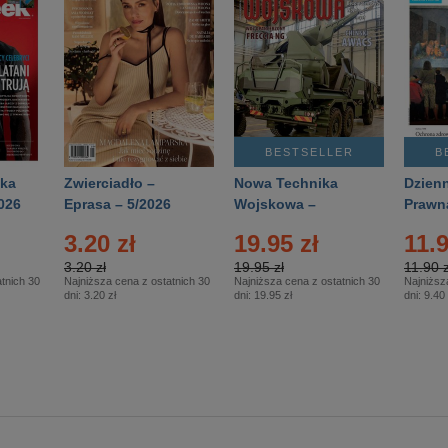
BESTSELLER
B
ka
Zwierciadło –
Nowa Technika
Dzienn
026
Eprasa – 5/2026
Wojskowa –
Prawn
Eprasa – 2/2026
65/20
3.20 zł
19.95 zł
11.9
3.20 zł
19.95 zł
11.90 z
tnich 30
Najniższa cena z ostatnich 30
Najniższa cena z ostatnich 30
Najniższ
dni:
3.20 zł
dni:
19.95 zł
dni:
9.40 