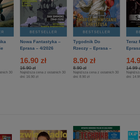
ER
BESTSELLER
BESTSELLER
B
ika
Nowa Fantastyka –
Tygodnik Do
Teraz 
ie
Eprasa – 4/2026
Rzeczy – Eprasa –
Eprasa
rasa
14/2026
16.90 zł
8.90 zł
14.9
16.90 zł
8.90 zł
14.99 z
tnich 30
Najniższa cena z ostatnich 30
Najniższa cena z ostatnich 30
Najniższ
dni:
16.90 zł
dni:
8.90 zł
dni:
14.99