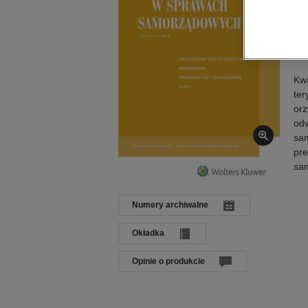
Wyd
Op
Kw
ter
orz
odw
sam
pre
sam
Numery archiwalne
Okładka
Opinie o produkcie