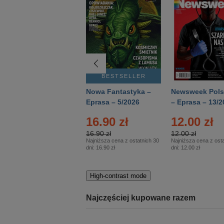
BESTSELLER
BESTSELLER
Deutsch Aktuell –
Nowa Fantastyka –
Newsweek Pols
Eprasa – 2/2026
Eprasa – 5/2026
– Eprasa – 13/2
16.90 zł
12.00 zł
16.90 zł
12.00 zł
Najniższa cena z ostatnich 30
Najniższa cena z osta
dni:
16.90 zł
dni:
12.00 zł
High-contrast mode
Najczęściej kupowane razem