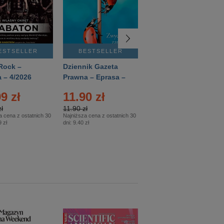
ESTSELLER
BESTSELLER
BESTSELLER
Rock –
Dziennik Gazeta
Świat Wiedzy
 – 4/2026
Prawna – Eprasa –
Historia – Eprasa –
83/2026
2/2026
9 zł
11.90 zł
13.99 zł
ł
11.90 zł
13.99 zł
a cena z ostatnich 30
Najniższa cena z ostatnich 30
Najniższa cena z ostatnich 30
 zł
dni:
9.40 zł
dni:
13.99 zł