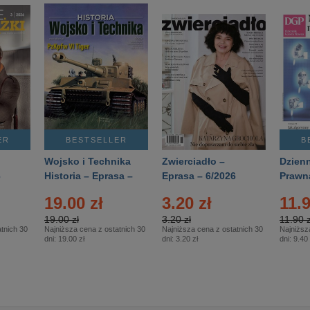
ER
BESTSELLER
B
Wojsko i Technika
Zwierciadło –
Dzienn
6
Historia – Eprasa –
Eprasa – 6/2026
Prawn
2/2026
74/20
19.00 zł
3.20 zł
11.9
19.00 zł
3.20 zł
11.90 z
tnich 30
Najniższa cena z ostatnich 30
Najniższa cena z ostatnich 30
Najniższ
dni:
19.00 zł
dni:
3.20 zł
dni:
9.40 