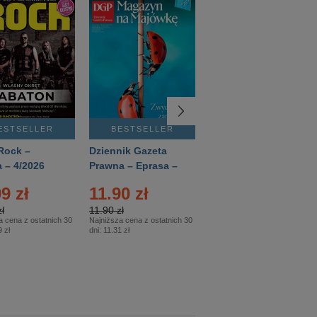
ESTSELLER
BESTSELLER
BESTSELLER
Rock –
Dziennik Gazeta
Świat Wiedzy
 – 4/2026
Prawna – Eprasa –
Historia – Eprasa –
83/2026
2/2026
9 zł
11.90 zł
13.99 zł
ł
11.90 zł
13.99 zł
a cena z ostatnich 30
Najniższa cena z ostatnich 30
Najniższa cena z ostatnich 30
 zł
dni:
11.31 zł
dni:
13.99 zł