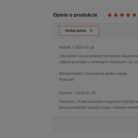
Opinie o produkcie
Dodaj opinię
Robert
/
2020-03-28
Tytuł przez nas wcześniej nieodkryty zakupio
zdjęcia poczytać o ciekawych miejscach czy za
Wydawnictwo z pewnością godne uwagi.
Polecam
Halinka
/
2020-01-30
Pierwsza :) A tak poważnie magazyn Podróże j
forma poradnika turystycznego, ciekawe artykułu