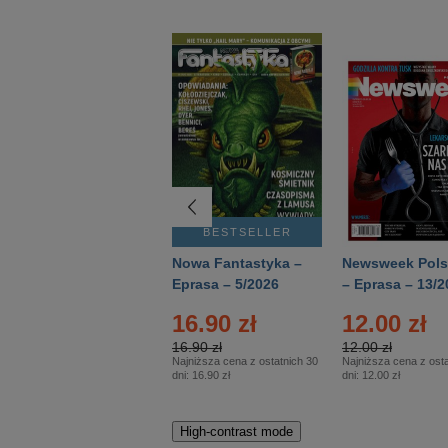
BESTSELLER
BESTSELLER
Deutsch Aktuell –
Nowa Fantastyka –
Newsweek Pols
Eprasa – 2/2026
Eprasa – 5/2026
– Eprasa – 13/2
16.90 zł
12.00 zł
16.90 zł
12.00 zł
Najniższa cena z ostatnich 30
Najniższa cena z osta
dni:
16.90 zł
dni:
12.00 zł
High-contrast mode