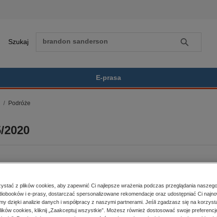
Szukaj
Szukaj
E-prasa
Podróże
Zobacz wszystkie E-prasa
polityka, społeczno-informacyjne
5/2020
psychologiczne
inne
popularno-naukowe
historia
BESTSELLER
zdrowie
stać z plików cookies, aby zapewnić Ci najlepsze wrażenia podczas przeglądania naszego
religie
iobooków i e-prasy, dostarczać spersonalizowane rekomendacje oraz udostępniać Ci najno
er:
5/2020
Kupując otrzymujesz format:
amy dzięki analizie danych i współpracy z naszymi partnerami. Jeśli zgadzasz się na korzyst
a dostępności:
17.04.2020
PDF
Dostęp online PDF
lików cookies, kliknij „Zaakceptuj wszystkie”. Możesz również dostosować swoje preferencje