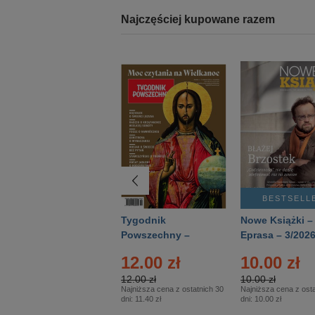
Najczęściej kupowane razem
BESTSELLER
BESTSELL
Technika
Tygodnik
Nowe Książki –
Wojskowa Historia
Powszechny –
Eprasa – 3/202
- Numer specjalny
Eprasa – 14/2026
12.00 zł
10.00 zł
– Eprasa – 2/2026
12.00 zł
10.00 zł
Najniższa cena z ostatnich 30
Najniższa cena z osta
dni:
11.40 zł
dni:
10.00 zł