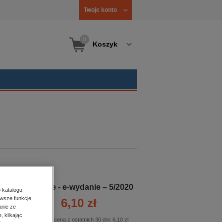
Twoje konto
0
Koszyk
Podróże - e-wydanie – 5/2020
 katalogu
wsze funkcje,
6,10 zł
anie ze
, klikając
Najniższa cena z ostatnich 30 dni:
6,10 zł