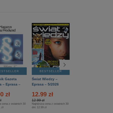
ESTSELLER
BESTSELLER
BESTSELLER
ik Gazeta
Świat Wiedzy –
T3 – Eprasa –
a – Eprasa –
Eprasa – 5/2026
4/2026
26
0 zł
12.99 zł
9.50 zł
ł
12.99 zł
9.50 zł
a cena z ostatnich 30
Najniższa cena z ostatnich 30
Najniższa cena z ostatnich 30
 zł
dni:
12.99 zł
dni:
11.90 zł