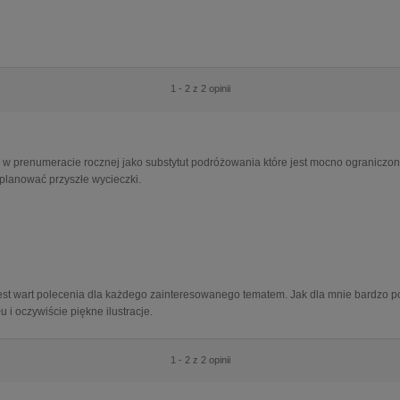
1 - 2 z 2 opinii
ny w prenumeracie rocznej jako substytut podróżowania które jest mocno ogranic
planować przyszłe wycieczki.
est wart polecenia dla każdego zainteresowanego tematem. Jak dla mnie bardzo p
 i oczywiście piękne ilustracje.
1 - 2 z 2 opinii