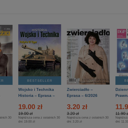
ER
BESTSELLER
B
Wojsko i Technika
Zwierciadło –
Dzienn
6
Historia – Eprasa –
Eprasa – 6/2026
Prawn
2/2026
74/20
19.00 zł
3.20 zł
11.9
19.00 zł
3.20 zł
11.90 z
tnich 30
Najniższa cena z ostatnich 30
Najniższa cena z ostatnich 30
Najniższ
dni:
19.00 zł
dni:
3.20 zł
dni:
11.31