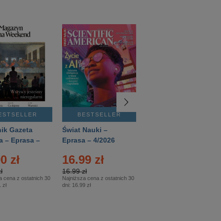
ESTSELLER
BESTSELLER
BESTSELLER
ik Gazeta
Świat Nauki –
Mówią Wieki –
a – Eprasa –
Eprasa – 4/2026
Eprasa – 3/2026
26
0 zł
16.99 zł
12.50 zł
ł
16.99 zł
12.50 zł
a cena z ostatnich 30
Najniższa cena z ostatnich 30
Najniższa cena z ostatnich 30
 zł
dni:
16.99 zł
dni:
12.50 zł