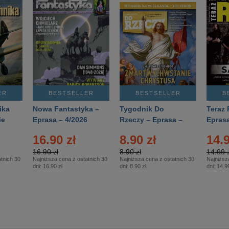
ER
BESTSELLER
BESTSELLER
B
ika
Nowa Fantastyka –
Tygodnik Do
Teraz 
ie
Eprasa – 4/2026
Rzeczy – Eprasa –
Eprasa
rasa
14/2026
16.90 zł
8.90 zł
14.9
16.90 zł
8.90 zł
14.99 z
tnich 30
Najniższa cena z ostatnich 30
Najniższa cena z ostatnich 30
Najniższ
dni:
16.90 zł
dni:
8.90 zł
dni:
14.99