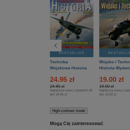
BESTSELLER
BESTSELLER
BESTSELL
Gość Niedzielny -
Technika
Wojsko i Techn
Warszawski –
Wojskowa Historia
Historia Wydan
Eprasa – 14/2026
– Eprasa – 2/2026
Specjalne – Ep
24.95 zł
19.00 zł
– 2/2026
24.95 zł
19.00 zł
Najniższa cena z ostatnich 30
Najniższa cena z osta
dni:
24.95 zł
dni:
19.00 zł
High-contrast mode
Mogą Cię zainteresować