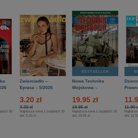
BESTSELLER
B
ka
Zwierciadło –
Nowa Technika
Dzienn
026
Eprasa – 5/2026
Wojskowa –
Prawn
Eprasa – 2/2026
65/20
3.20 zł
19.95 zł
11.9
3.20 zł
19.95 zł
11.90 z
tnich 30
Najniższa cena z ostatnich 30
Najniższa cena z ostatnich 30
Najniższ
dni:
3.20 zł
dni:
19.95 zł
dni:
11.31