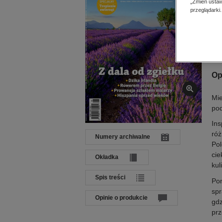
„Zmień ustaw
Dat
przeglądarki.
Języ
Wyd
ISS
Op
Mie
pod
Ins
róż
Numery archiwalne
Pol
cie
Okładka
kul
Spis treści
Po
spr
Opinie o produkcie
gdz
prz