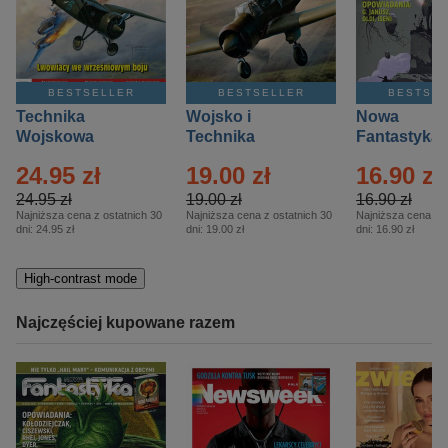
BESTSELLER
BESTSELLER
BESTSE
Technika
Wojsko i
Nowa
Wojskowa
Technika
Fantastyka 
Historia – Eprasa
Historia Wydanie
Eprasa – 4/
24.95 zł
19.00 zł
16.90 zł
– 2/2026
Specjalne –
Eprasa – 2/2026
24.95 zł
19.00 zł
16.90 zł
Najniższa cena z ostatnich 30
Najniższa cena z ostatnich 30
Najniższa cena z o
dni:
24.95 zł
dni:
19.00 zł
dni:
16.90 zł
High-contrast mode
Najczęściej kupowane razem