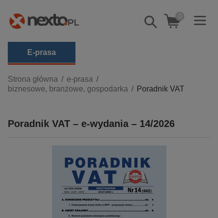
0
Pokaż/schowaj
wyszukiwarkę
E-prasa
Kategorie
Strona główna
e-prasa
biznesowe, branżowe, gospodarka
Poradnik VAT
Zobacz wszystkie E-prasa
budownictwo, aranżacja wnętrz
Poradnik VAT – e-wydania – 14/2026
biznesowe, branżowe, gospodarka
darmowe wydania
dzienniki
edukacja
hobby, sport, rozrywka
komputery, internet, technologie, informatyka