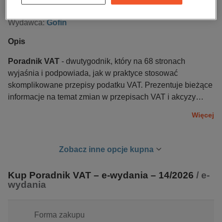
Język publikacji:
polski
Wydawca:
Gofin
Opis
Poradnik VAT
- dwutygodnik, który na 68 stronach
wyjaśnia i podpowiada, jak w praktyce stosować
skomplikowane przepisy podatku VAT. Prezentuje bieżące
informacje na temat zmian w przepisach VAT i akcyzy
wraz z komentarzami o ich skutkach dla podatników,
Więcej
publikuje interpretacje organów podatkowych oraz
orzeczenia sądowe. Odpowiada na pytania Czytelników.
Poradnik VAT
to czasopismo dla służb finansowo-
Zobacz inne opcje kupna
księgowych, doradców podatkowych, pracowników KAS,
jak i przedsiębiorców.
Kup Poradnik VAT – e-wydania – 14/2026
/ e-
wydania
Forma zakupu