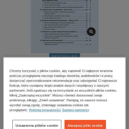
kobiece, lifestyle, kultura
polityka, społeczno-informacyjne
psychologiczne
inne
popularno-naukowe
historia
zdrowie
BESTSELLER
religie
Poradnik VAT – e-wydania – 14/2026
Chcemy korzystać z plików cookies, aby zapewnić Ci najlepsze wrażenia
podczas przeglądania naszego katalogu ebooków, audiobooków i e-prasy,
Przeczytaj fragment
dostarczać spersonalizowane rekomendacje oraz udostępniać Ci najnowsze
funkcje, które rozwijamy dzięki analizie danych i współpracy z naszymi
partnerami. Jeśli zgadzasz się na korzystanie ze wszystkich plików cookies,
kliknij „Zaakceptuj wszystkie”. Możesz również dostosować swoje
Kupując otrzymujesz format:
PDF
Dostęp online PDF
preferencje, klikając „Zmień ustawienia”. Pamiętaj, że zawsze możesz
wycofać swoją zgodę, zmieniając ustawienia cookies lub
przeglądarki.
Polityka prywatności
Zaufani partnerzy
Numer:
14/2026
Data dostępności:
20.07.2026
Ustawienia plików cookie
Akceptuj pliki cookie
Data wydania:
20.07.2026