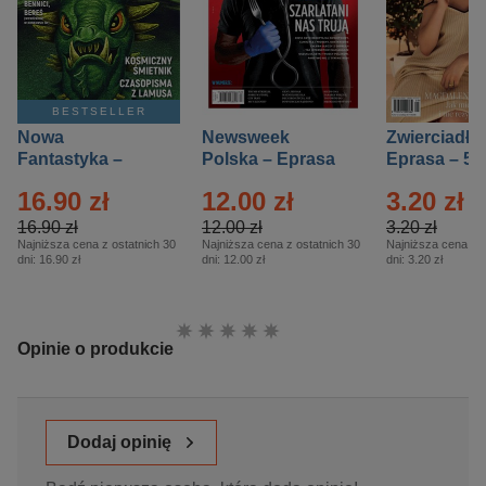
BESTSELLER
Nowa
Newsweek
Zwierciadło
Fantastyka –
Polska – Eprasa
Eprasa – 5/
Eprasa – 5/2026
– 13/2026
16.90 zł
12.00 zł
3.20 zł
16.90 zł
12.00 zł
3.20 zł
Najniższa cena z ostatnich 30
Najniższa cena z ostatnich 30
Najniższa cena z o
dni:
16.90 zł
dni:
12.00 zł
dni:
3.20 zł
Ocena:
Opinie o produkcie
Dodaj opinię