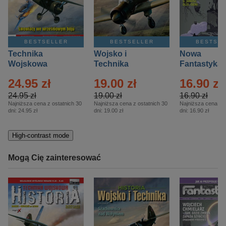
BESTSELLER
BESTSELLER
BESTSE
Technika
Wojsko i
Nowa
Wojskowa
Technika
Fantastyka 
Historia – Eprasa
Historia Wydanie
Eprasa – 4/
24.95 zł
19.00 zł
16.90 zł
– 2/2026
Specjalne –
Eprasa – 2/2026
24.95 zł
19.00 zł
16.90 zł
Najniższa cena z ostatnich 30
Najniższa cena z ostatnich 30
Najniższa cena z o
dni:
24.95 zł
dni:
19.00 zł
dni:
16.90 zł
High-contrast mode
Mogą Cię zainteresować