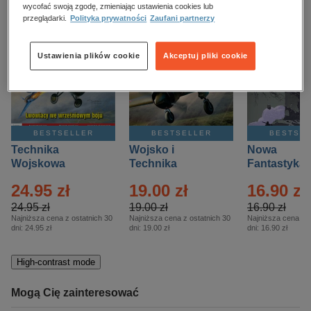
kobiece, lifestyle, kultura
wycofać swoją zgodę, zmieniając ustawienia cookies lub
przeglądarki.
Polityka prywatności
Zaufani partnerzy
polityka, społeczno-informacyjne
psychologiczne
Ustawienia plików cookie
Akceptuj pliki cookie
inne
popularno-naukowe
historia
BESTSELLER
BESTSELLER
BESTSE
zdrowie
Technika
Wojsko i
Nowa
religie
Wojskowa
Technika
Fantastyka 
Historia – Eprasa
Historia Wydanie
Eprasa – 4/
24.95 zł
19.00 zł
16.90 zł
– 2/2026
Specjalne –
Eprasa – 2/2026
24.95 zł
19.00 zł
16.90 zł
Najniższa cena z ostatnich 30
Najniższa cena z ostatnich 30
Najniższa cena z o
dni:
24.95 zł
dni:
19.00 zł
dni:
16.90 zł
High-contrast mode
Mogą Cię zainteresować