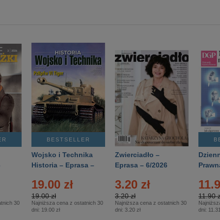
ER
BESTSELLER
B
Wojsko i Technika
Zwierciadło –
Dzienn
6
Historia – Eprasa –
Eprasa – 6/2026
Prawn
2/2026
74/20
19.00 zł
3.20 zł
11.9
19.00 zł
3.20 zł
11.90 z
tnich 30
Najniższa cena z ostatnich 30
Najniższa cena z ostatnich 30
Najniższ
dni:
19.00 zł
dni:
3.20 zł
dni:
11.31