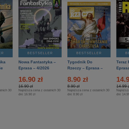
ER
BESTSELLER
BESTSELLER
B
ika
Nowa Fantastyka –
Tygodnik Do
Teraz 
ie
Eprasa – 4/2026
Rzeczy – Eprasa –
Eprasa
rasa
14/2026
16.90 zł
8.90 zł
14.9
16.90 zł
8.90 zł
14.99 z
tnich 30
Najniższa cena z ostatnich 30
Najniższa cena z ostatnich 30
Najniższ
dni:
16.90 zł
dni:
8.90 zł
dni:
14.99