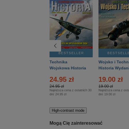
BESTSELLER
BESTSELLER
BESTSELL
Gość Niedzielny -
Technika
Wojsko i Techn
Warszawski –
Wojskowa Historia
Historia Wydan
Eprasa – 14/2026
– Eprasa – 2/2026
Specjalne – Ep
4.00 zł
24.95 zł
19.00 zł
– 2/2026
4.00 zł
24.95 zł
19.00 zł
Najniższa cena z ostatnich 30
Najniższa cena z ostatnich 30
Najniższa cena z osta
dni:
3.80 zł
dni:
24.95 zł
dni:
19.00 zł
High-contrast mode
Mogą Cię zainteresować