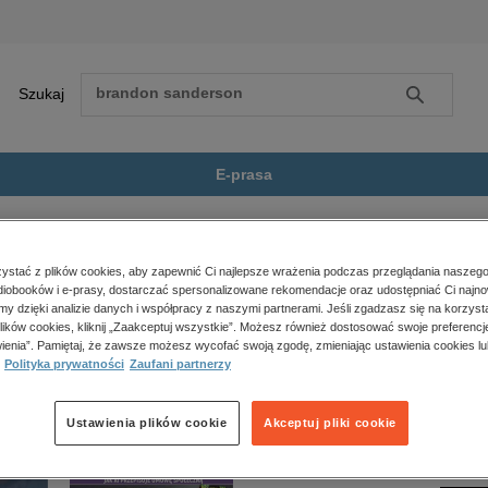
Szukaj
Szukaj
E-prasa
ller
Bez pożegnania
Zobacz wszystkie E-prasa
polityka, społeczno-informacyjne
stać z plików cookies, aby zapewnić Ci najlepsze wrażenia podczas przeglądania naszego
iobooków i e-prasy, dostarczać spersonalizowane rekomendacje oraz udostępniać Ci najno
psychologiczne
” nie jest dostępny.
amy dzięki analizie danych i współpracy z naszymi partnerami. Jeśli zgadzasz się na korzyst
inne
lików cookies, kliknij „Zaakceptuj wszystkie”. Możesz również dostosować swoje preferencje
popularno-naukowe
ienia”. Pamiętaj, że zawsze możesz wycofać swoją zgodę, zmieniając ustawienia cookies lu
Polityka prywatności
Zaufani partnerzy
historia
zdrowie
religie
Ustawienia plików cookie
Akceptuj pliki cookie