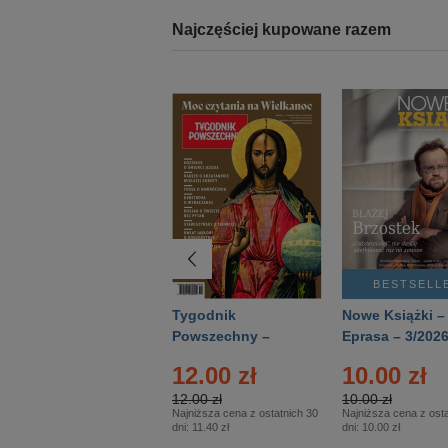
Najczęściej kupowane razem
BESTSELLER
BESTSELL
Technika
Tygodnik
Nowe Książki –
Wojskowa Historia
Powszechny –
Eprasa – 3/202
- Numer specjalny
Eprasa – 14/2026
12.00 zł
10.00 zł
– Eprasa – 2/2026
12.00 zł
10.00 zł
Najniższa cena z ostatnich 30
Najniższa cena z osta
dni:
11.40 zł
dni:
10.00 zł