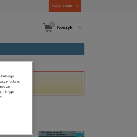
Twoje konto
0
Koszyk
 katalogu
wsze funkcje,
anie ze
, klikając
b