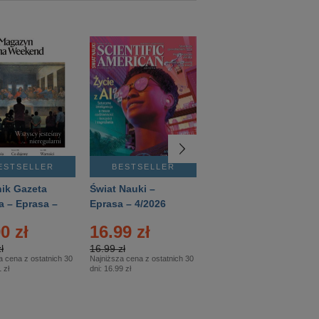
ESTSELLER
BESTSELLER
BESTSELLER
ik Gazeta
Świat Nauki –
Mówią Wieki –
a – Eprasa –
Eprasa – 4/2026
Eprasa – 3/2026
26
0 zł
16.99 zł
12.50 zł
ł
16.99 zł
12.50 zł
a cena z ostatnich 30
Najniższa cena z ostatnich 30
Najniższa cena z ostatnich 30
 zł
dni:
16.99 zł
dni:
12.50 zł