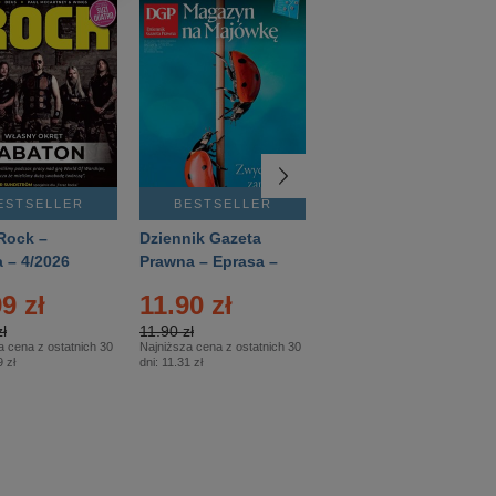
ESTSELLER
BESTSELLER
BESTSELLER
Rock –
Dziennik Gazeta
Świat Wiedzy
 – 4/2026
Prawna – Eprasa –
Historia – Eprasa –
83/2026
2/2026
9 zł
11.90 zł
13.99 zł
ł
11.90 zł
13.99 zł
a cena z ostatnich 30
Najniższa cena z ostatnich 30
Najniższa cena z ostatnich 30
 zł
dni:
11.31 zł
dni:
13.99 zł