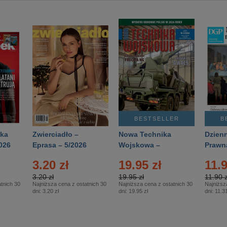
BESTSELLER
B
ka
Zwierciadło –
Nowa Technika
Dzienn
026
Eprasa – 5/2026
Wojskowa –
Prawn
Eprasa – 2/2026
65/20
3.20 zł
19.95 zł
11.9
3.20 zł
19.95 zł
11.90 z
tnich 30
Najniższa cena z ostatnich 30
Najniższa cena z ostatnich 30
Najniższ
dni:
3.20 zł
dni:
19.95 zł
dni:
11.31