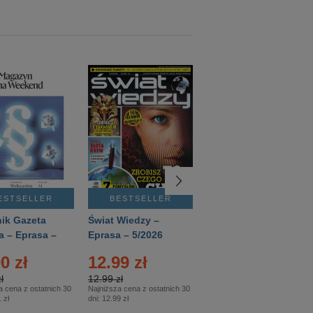
ESTSELLER
BESTSELLER
BESTSELLER
ik Gazeta
Świat Wiedzy –
T3 – Eprasa –
a – Eprasa –
Eprasa – 5/2026
4/2026
26
0 zł
12.99 zł
9.50 zł
ł
12.99 zł
9.50 zł
a cena z ostatnich 30
Najniższa cena z ostatnich 30
Najniższa cena z ostatnich 30
 zł
dni:
12.99 zł
dni:
11.90 zł