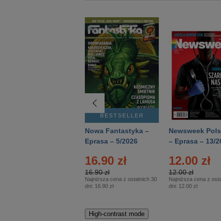
BESTSELLER
BESTSELLER
Deutsch Aktuell –
Nowa Fantastyka –
Newsweek Pols
Eprasa – 2/2026
Eprasa – 5/2026
– Eprasa – 13/2
16.90 zł
12.00 zł
16.90 zł
12.00 zł
Najniższa cena z ostatnich 30
Najniższa cena z osta
dni:
16.90 zł
dni:
12.00 zł
High-contrast mode