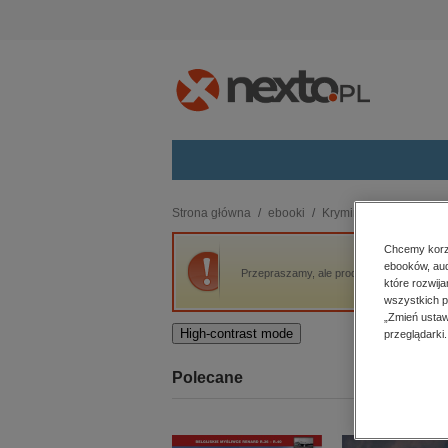
Kategorie
Strona główna
ebooki
Kryminał, sensacja, thri
budownictwo, aranżacja wnętrz
Chcemy korzy
ebooków, aud
biznesowe, branżowe, gospodarka
Przepraszamy, ale produkt „Bez pożegnania
które rozwij
darmowe wydania
wszystkich p
dzienniki
„Zmień ustaw
High-contrast mode
przeglądarki.
edukacja
hobby, sport, rozrywka
Polecane
komputery, internet, technologie,
informatyka
kobiece, lifestyle, kultura