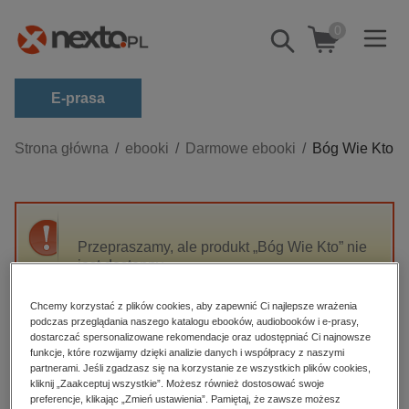
0
Pokaż/schowaj
wyszukiwarkę
E-prasa
Kategorie
Strona główna
ebooki
Darmowe ebooki
Bóg Wie Kto
Zobacz wszystkie E-prasa
budownictwo, aranżacja wnętrz
biznesowe, branżowe, gospodarka
Przepraszamy, ale produkt „Bóg Wie Kto” nie
jest dostępny.
darmowe wydania
dzienniki
Chcemy korzystać z plików cookies, aby zapewnić Ci najlepsze wrażenia
High-contrast mode
podczas przeglądania naszego katalogu ebooków, audiobooków i e-prasy,
edukacja
dostarczać spersonalizowane rekomendacje oraz udostępniać Ci najnowsze
hobby, sport, rozrywka
funkcje, które rozwijamy dzięki analizie danych i współpracy z naszymi
Polecane
partnerami. Jeśli zgadzasz się na korzystanie ze wszystkich plików cookies,
komputery, internet, technologie, informatyka
kliknij „Zaakceptuj wszystkie”. Możesz również dostosować swoje
preferencje, klikając „Zmień ustawienia”. Pamiętaj, że zawsze możesz