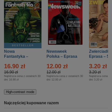
BESTSELLER
Nowa
Newsweek
Zwierciadło
Fantastyka –
Polska – Eprasa
Eprasa – 5/
Eprasa – 5/2026
– 13/2026
16.90 zł
12.00 zł
3.20 zł
16.90 zł
12.00 zł
3.20 zł
Najniższa cena z ostatnich 30
Najniższa cena z ostatnich 30
Najniższa cena z o
dni:
16.90 zł
dni:
12.00 zł
dni:
3.20 zł
High-contrast mode
Najczęściej kupowane razem