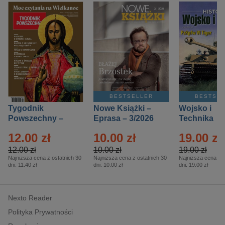
BESTSELLER
BESTSE
Tygodnik
Nowe Książki –
Wojsko i
Powszechny –
Eprasa – 3/2026
Technika
Eprasa – 14/2026
Historia – E
12.00 zł
10.00 zł
19.00 zł
– 2/2026
12.00 zł
10.00 zł
19.00 zł
Najniższa cena z ostatnich 30
Najniższa cena z ostatnich 30
Najniższa cena z o
dni:
11.40 zł
dni:
10.00 zł
dni:
19.00 zł
Nexto Reader
Polityka Prywatności