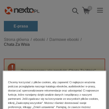
0
Pokaż/schowaj
wyszukiwarkę
E-prasa
Kategorie
Strona główna
ebooki
Darmowe ebooki
Chata Za Wsia
Zobacz wszystkie E-prasa
budownictwo, aranżacja wnętrz
biznesowe, branżowe, gospodarka
Przepraszamy, ale produkt „Chata Za Wsia”
darmowe wydania
nie jest dostępny.
dzienniki
Chcemy korzystać z plików cookies, aby zapewnić Ci najlepsze wrażenia
podczas przeglądania naszego katalogu ebooków, audiobooków i e-prasy,
edukacja
High-contrast mode
dostarczać spersonalizowane rekomendacje oraz udostępniać Ci najnowsze
hobby, sport, rozrywka
funkcje, które rozwijamy dzięki analizie danych i współpracy z naszymi
partnerami. Jeśli zgadzasz się na korzystanie ze wszystkich plików cookies,
Polecane
komputery, internet, technologie, informatyka
kliknij „Zaakceptuj wszystkie”. Możesz również dostosować swoje
preferencje, klikając „Zmień ustawienia”. Pamiętaj, że zawsze możesz