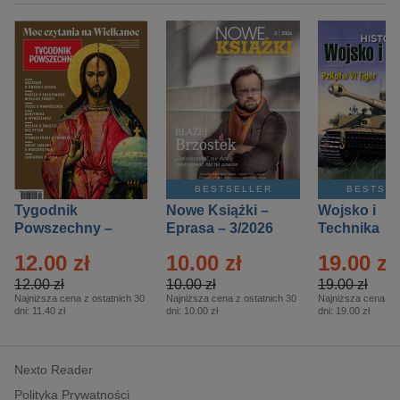
BESTSELLER
BESTSE
Tygodnik
Nowe Książki –
Wojsko i
Powszechny –
Eprasa – 3/2026
Technika
Eprasa – 14/2026
Historia – E
12.00 zł
10.00 zł
19.00 zł
– 2/2026
12.00 zł
10.00 zł
19.00 zł
Najniższa cena z ostatnich 30
Najniższa cena z ostatnich 30
Najniższa cena z o
dni:
11.40 zł
dni:
10.00 zł
dni:
19.00 zł
Nexto Reader
Polityka Prywatności