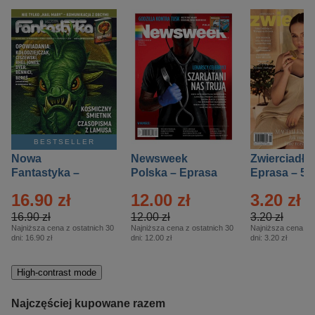
BESTSELLER
Nowa
Newsweek
Zwierciadło
Fantastyka –
Polska – Eprasa
Eprasa – 5/
Eprasa – 5/2026
– 13/2026
16.90 zł
12.00 zł
3.20 zł
16.90 zł
12.00 zł
3.20 zł
Najniższa cena z ostatnich 30
Najniższa cena z ostatnich 30
Najniższa cena z o
dni:
16.90 zł
dni:
12.00 zł
dni:
3.20 zł
High-contrast mode
Najczęściej kupowane razem